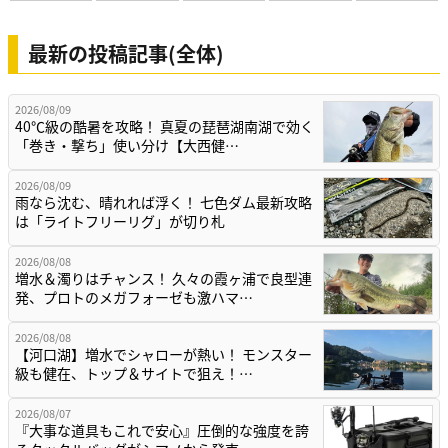
最新の投稿記事(全体)
2026/08/09
40℃級の酷暑を攻略！ 真夏の琵琶湖南湖で効く
「巻き・撃ち」使い分け【大西健…
2026/08/09
雨なら沈む、晴れれば浮く！ 七色ダム最新攻略
は「ライトフリーリグ」が切り札
2026/08/08
増水＆濁りはチャンス！ 久々の霞ヶ浦で良型連
発、プロトのメガフォーゼも激ハマ…
2026/08/08
【河口湖】増水でシャローが熱い！ モンスター
級も健在、トップ＆サイトで狙え！…
2026/08/07
『大事な道具もこれで安心』圧倒的な強度を誇