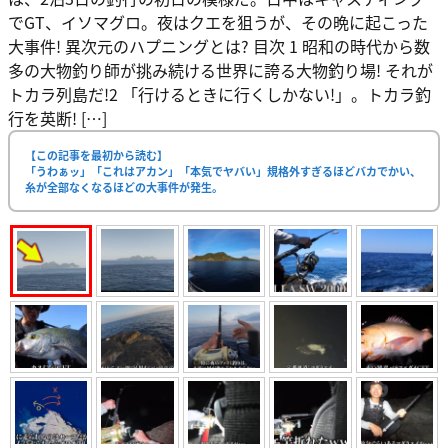
でGT、イソマグロ。夜はクエを狙うが、その晩に起こった
大事件! 異次元のハプニングとは? 目次 1 昭和の時代から数
多の大物釣り師が挑み続ける世界に誇る大物釣り場! それが
トカラ列島だ!2 「行けるときに行くしかない!」。トカラ釣
行を英断! […]
【この記事を最初から読む】
「うわぁッ」「これはアカン」「本気でヤバい」規格外すぎるほどバカでかい、
糸が全部なくなるほどの大事件が発生。