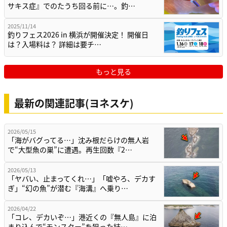
サキス症』でのたうち回る前に…。釣…
2025/11/14
釣りフェス2026 in 横浜が開催決定！ 開催日
は？入場料は？ 詳細は要チ…
もっと見る
最新の関連記事(ヨネスケ)
2026/05/15
「海がバグってる…」沈み根だらけの無人岩
で“大型魚の巣”に遭遇。再生回数『2…
2026/05/13
「ヤバい、止まってくれ…」「嘘やろ、デカす
ぎ」“幻の魚”が潜む『海溝』へ乗り…
2026/04/22
「コレ、デカいぞ…」港近くの『無人島』に泊
まり込んで“モンスター”を狙った結…