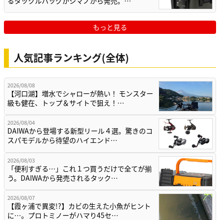
るタックルバッグがシマノから発売。…
もっと見る
人気記事ランキング(全体)
2026/08/08
【河口湖】増水でシャローが熱い！ モンスター
級も健在、トップ＆サイトで狙え！…
2026/08/04
DAIWAから登場する新型リール４選。驚きのコ
スパモデルから待望のハイエンド…
2026/08/03
「便利すぎる…」これ１つ買うだけで全てが揃
う。DAIWAから発売されるタック…
2026/08/07
【霞ヶ浦で異変!?】カビの生えた小魚がヒント
に…。プロトミノーがハマり45セ…