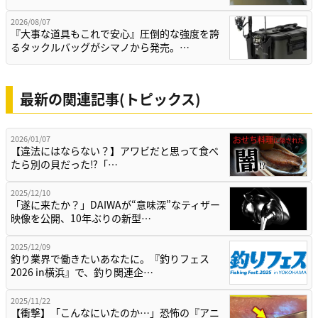
2026/08/07
『大事な道具もこれで安心』圧倒的な強度を誇
るタックルバッグがシマノから発売。…
最新の関連記事(トピックス)
2026/01/07
【違法にはならない？】アワビだと思って食べ
たら別の貝だった⁉「…
2025/12/10
「遂に来たか？」DAIWAが“意味深”なティザー
映像を公開、10年ぶりの新型…
2025/12/09
釣り業界で働きたいあなたに。『釣りフェス
2026 in横浜』で、釣り関連企…
2025/11/22
【衝撃】「こんなにいたのか…」恐怖の『アニ