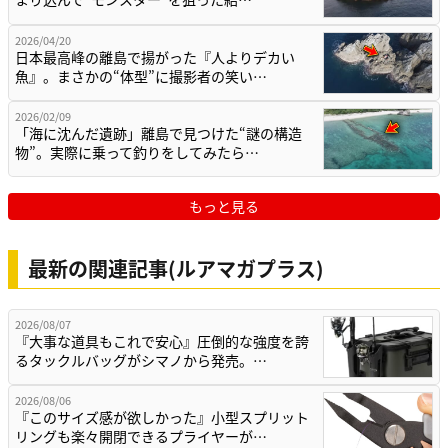
2026/04/20
日本最高峰の離島で揚がった『人よりデカい
魚』。まさかの“体型”に撮影者の笑い…
2026/02/09
「海に沈んだ遺跡」離島で見つけた“謎の構造
物”。実際に乗って釣りをしてみたら…
もっと見る
最新の関連記事(ルアマガプラス)
2026/08/07
『大事な道具もこれで安心』圧倒的な強度を誇
るタックルバッグがシマノから発売。…
2026/08/06
『このサイズ感が欲しかった』小型スプリット
リングも楽々開閉できるプライヤーが…