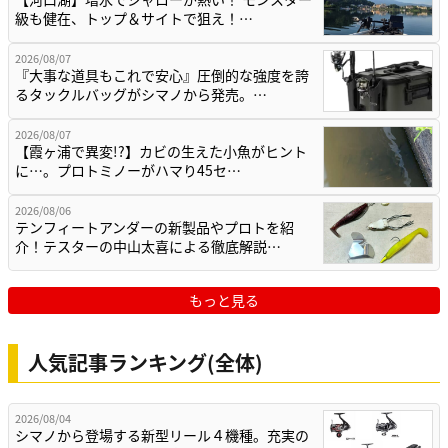
級も健在、トップ＆サイトで狙え！…
2026/08/07
『大事な道具もこれで安心』圧倒的な強度を誇
るタックルバッグがシマノから発売。…
2026/08/07
【霞ヶ浦で異変!?】カビの生えた小魚がヒント
に…。プロトミノーがハマり45セ…
2026/08/06
テンフィートアンダーの新製品やプロトを紹
介！テスターの中山太喜による徹底解説…
もっと見る
人気記事ランキング(全体)
2026/08/04
シマノから登場する新型リール４機種。充実の