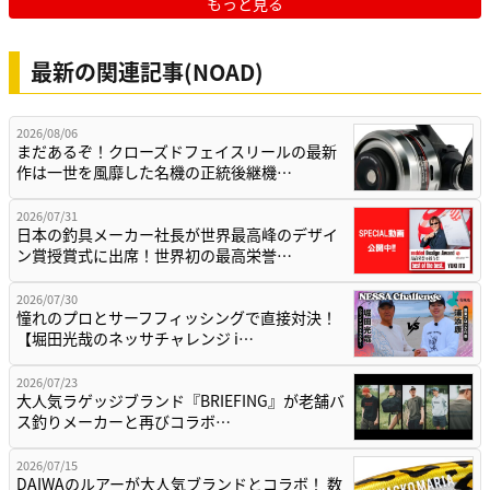
もっと見る
最新の関連記事(NOAD)
2026/08/06
まだあるぞ！クローズドフェイスリールの最新
作は一世を風靡した名機の正統後継機…
2026/07/31
日本の釣具メーカー社長が世界最高峰のデザイ
ン賞授賞式に出席！世界初の最高栄誉…
2026/07/30
憧れのプロとサーフフィッシングで直接対決！
【堀田光哉のネッサチャレンジ i…
2026/07/23
大人気ラゲッジブランド『BRIEFING』が老舗バ
ス釣りメーカーと再びコラボ…
2026/07/15
DAIWAのルアーが大人気ブランドとコラボ！ 数