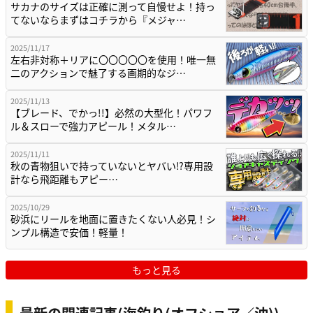
サカナのサイズは正確に測って自慢せよ！持っ
てないならまずはコチラから『メジャ…
2025/11/17
左右非対称＋リアに〇〇〇〇〇を使用！唯一無
二のアクションで魅了する画期的なジ…
2025/11/13
【ブレード、でかっ!!】必然の大型化！パワフ
ル＆スローで強力アピール！メタル…
2025/11/11
秋の青物狙いで持っていないとヤバい⁉専用設
計なら飛距離もアピー…
2025/10/29
砂浜にリールを地面に置きたくない人必見！シ
ンプル構造で安価！軽量！
もっと見る