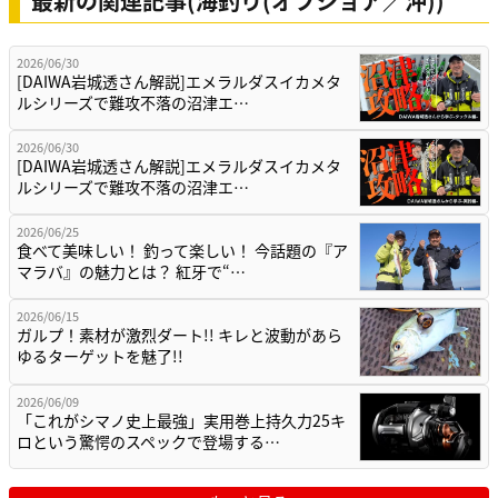
最新の関連記事(海釣り(オフショア／沖))
2026/06/30
[DAIWA岩城透さん解説]エメラルダスイカメタ
ルシリーズで難攻不落の沼津エ…
2026/06/30
[DAIWA岩城透さん解説]エメラルダスイカメタ
ルシリーズで難攻不落の沼津エ…
2026/06/25
食べて美味しい！ 釣って楽しい！ 今話題の『ア
マラバ』の魅力とは？ 紅牙で“…
2026/06/15
ガルプ！素材が激烈ダート!! キレと波動があら
ゆるターゲットを魅了!!
2026/06/09
「これがシマノ史上最強」実用巻上持久力25キ
ロという驚愕のスペックで登場する…