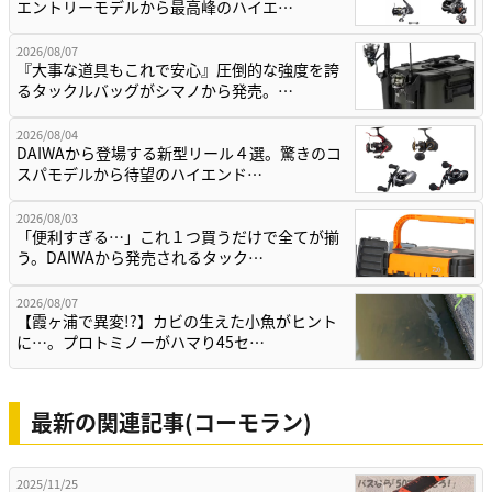
エントリーモデルから最高峰のハイエ…
2026/08/07
『大事な道具もこれで安心』圧倒的な強度を誇
るタックルバッグがシマノから発売。…
2026/08/04
DAIWAから登場する新型リール４選。驚きのコ
スパモデルから待望のハイエンド…
2026/08/03
「便利すぎる…」これ１つ買うだけで全てが揃
う。DAIWAから発売されるタック…
2026/08/07
【霞ヶ浦で異変!?】カビの生えた小魚がヒント
に…。プロトミノーがハマり45セ…
最新の関連記事(コーモラン)
2025/11/25