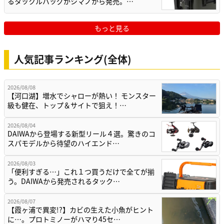
るタックルバッグがシマノから発売。…
もっと見る
人気記事ランキング(全体)
2026/08/08
【河口湖】増水でシャローが熱い！ モンスター
級も健在、トップ＆サイトで狙え！…
2026/08/04
DAIWAから登場する新型リール４選。驚きのコ
スパモデルから待望のハイエンド…
2026/08/03
「便利すぎる…」これ１つ買うだけで全てが揃
う。DAIWAから発売されるタック…
2026/08/07
【霞ヶ浦で異変!?】カビの生えた小魚がヒント
に…。プロトミノーがハマり45セ…