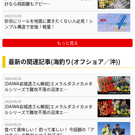
計なら飛距離もアピー…
2025/10/29
砂浜にリールを地面に置きたくない人必見！シ
ンプル構造で安価！軽量！
もっと見る
最新の関連記事(海釣り(オフショア／沖))
2026/06/30
[DAIWA岩城透さん解説]エメラルダスイカメタ
ルシリーズで難攻不落の沼津エ…
2026/06/30
[DAIWA岩城透さん解説]エメラルダスイカメタ
ルシリーズで難攻不落の沼津エ…
2026/06/25
食べて美味しい！ 釣って楽しい！ 今話題の『ア