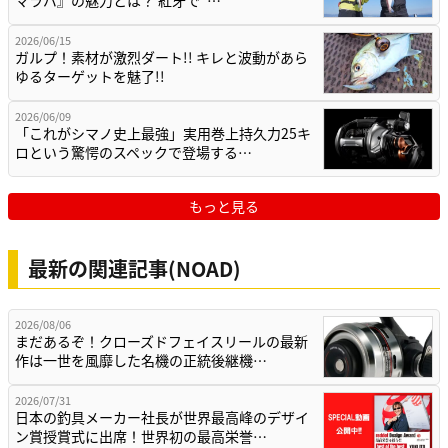
マラバ』の魅力とは？ 紅牙で“…
2026/06/15
ガルプ！素材が激烈ダート!! キレと波動があら
ゆるターゲットを魅了!!
2026/06/09
「これがシマノ史上最強」実用巻上持久力25キ
ロという驚愕のスペックで登場する…
もっと見る
最新の関連記事(NOAD)
2026/08/06
まだあるぞ！クローズドフェイスリールの最新
作は一世を風靡した名機の正統後継機…
2026/07/31
日本の釣具メーカー社長が世界最高峰のデザイ
ン賞授賞式に出席！世界初の最高栄誉…