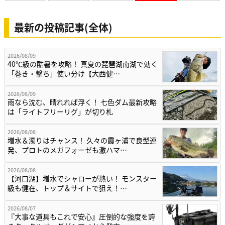
最新の投稿記事(全体)
2026/08/09
40℃級の酷暑を攻略！ 真夏の琵琶湖南湖で効く
「巻き・撃ち」使い分け【大西健…
2026/08/09
雨なら沈む、晴れれば浮く！ 七色ダム最新攻略
は「ライトフリーリグ」が切り札
2026/08/08
増水＆濁りはチャンス！ 久々の霞ヶ浦で良型連
発、プロトのメガフォーゼも激ハマ…
2026/08/08
【河口湖】増水でシャローが熱い！ モンスター
級も健在、トップ＆サイトで狙え！…
2026/08/07
『大事な道具もこれで安心』圧倒的な強度を誇