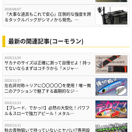
2026/08/07
『大事な道具もこれで安心』圧倒的な強度を誇
るタックルバッグがシマノから発売。…
最新の関連記事(コーモラン)
2025/11/25
サカナのサイズは正確に測って自慢せよ！持っ
てないならまずはコチラから『メジャ…
2025/11/17
左右非対称＋リアに〇〇〇〇〇を使用！唯一無
二のアクションで魅了する画期的なジ…
2025/11/13
【ブレード、でかっ!!】必然の大型化！パワフ
ル＆スローで強力アピール！メタル…
2025/11/11
秋の青物狙いで持っていないとヤバい⁉専用設