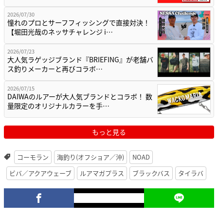
2026/07/30
憧れのプロとサーフフィッシングで直接対決！
【堀田光哉のネッサチャレンジ i…
2026/07/23
大人気ラゲッジブランド『BRIEFING』が老舗バ
ス釣りメーカーと再びコラボ…
2026/07/15
DAIWAのルアーが大人気ブランドとコラボ！ 数
量限定のオリジナルカラーを手…
もっと見る
コーモラン
海釣り(オフショア／沖)
NOAD
ビバ／アクアウェーブ
ルアマガプラス
ブラックバス
タイラバ