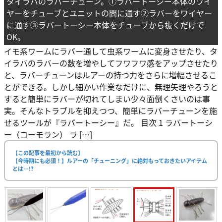
タイラバのラバーチューン。①ラバートーシー本体のワイ
ヤーをチューブとユニットの間に通す②ラバーをワイヤー
に通す③ラバートーシー本体をチューブから抜くだけで
OK。
イモ系ワームにラバー通して虫系ワームに変身させたり、タ
イラバのラバーの数を増やしてフワフワ感をアップさせたり
と、ラバーチューンはルアーの持つ力をさらに増幅させるこ
とができる。しかし細かい作業なだけに、無理矢理やろうと
すると簡単にラバーが切れてしまい少々面倒くさいのは事
実。そんなトラブルを抑えつつ、簡単にラバーチューンを施
せるツールが『ラバートーシー』だ。 目次 1 ラバートーシ
ー（コーモラン） ラ […]
【この記事を最初から読む】
【今時期にも必須！】ルアーの「チューニング」に絶対もっておきたいアイテム
とは…!?