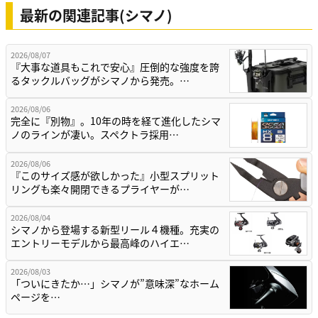
最新の関連記事(シマノ)
2026/08/07
『大事な道具もこれで安心』圧倒的な強度を誇
るタックルバッグがシマノから発売。…
2026/08/06
完全に『別物』。10年の時を経て進化したシマ
ノのラインが凄い。スペクトラ採用…
2026/08/06
『このサイズ感が欲しかった』小型スプリット
リングも楽々開閉できるプライヤーが…
2026/08/04
シマノから登場する新型リール４機種。充実の
エントリーモデルから最高峰のハイエ…
2026/08/03
「ついにきたか…」シマノが”意味深”なホーム
ページを…