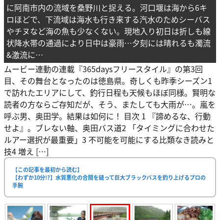
に阿南市内の流域を桑野川と捉える。河口堰は海から6キ
ロほどで、下流域は海水も行き来する汽水のためシーバス
やチヌなど海の魚も少なくない。現地入り初日は折しも線
状降水帯の通過により日中は豪雨…夕刻には晴れるも濁流
&激流に…
ムービー連動の連載『365daysフリースタイル』の第3回
目、その舞台となったのは徳島県。奇しくも昨季シーズン1
で訪れたエリアにして、釣行日程も天候もほぼ同様。賢明な
読者の方ならご存知だが、そう、またしても大雨が…。嵐を
呼ぶ男、奥田学。結果は如何に！ 目次 1 『諦めるな、行動
せよ』。ブレない軸、奥田バス道2 「タイミングに合わせた
ルアー選択が最重要」3 不可能を可能にする比類なき読みと
技4 増え […]
【この記事を最初から読む】
【わずか10分!?】水質悪化の合間を縫って巨大ブラックバスを釣り上げるプロの
手腕