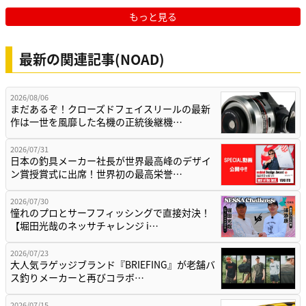
もっと見る
最新の関連記事(NOAD)
2026/08/06
まだあるぞ！クローズドフェイスリールの最新
作は一世を風靡した名機の正統後継機…
2026/07/31
日本の釣具メーカー社長が世界最高峰のデザイ
ン賞授賞式に出席！世界初の最高栄誉…
2026/07/30
憧れのプロとサーフフィッシングで直接対決！
【堀田光哉のネッサチャレンジ i…
2026/07/23
大人気ラゲッジブランド『BRIEFING』が老舗バ
ス釣りメーカーと再びコラボ…
2026/07/15