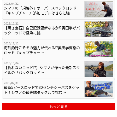
2026/04/22
シマノの「規格外」オーパースペックロッド
『キャプチャー』追加モデルはさらに強…
2025/12/21
【黒き宝石】自己記録更新なるか⁉奥田学がパ
ックロッドで怪魚に挑…
2025/11/12
海外釣行こそその魅力が伝わる⁉奥田学渾身の
ロッド『キャプチャー…
2025/10/04
【折れないロッド⁉】シマノが作った最新スタ
イルの「パックロッド…
2025/07/31
最新5ピースロッドで80センチシーバスをゲッ
ト！シマノの最先端タックルで挑む…
もっと見る