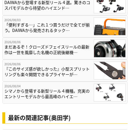
DAIWAから登場する新型リール４選。驚きのコ
スパモデルから待望のハイエンド…
2026/08/03
「便利すぎる…」これ１つ買うだけで全てが揃
う。DAIWAから発売されるタック…
2026/08/06
まだあるぞ！クローズドフェイスリールの最新
作は一世を風靡した名機の正統後継機…
2026/08/06
『このサイズ感が欲しかった』小型スプリット
リングも楽々開閉できるプライヤーが…
2026/08/04
シマノから登場する新型リール４機種。充実の
エントリーモデルから最高峰のハイエ…
最新の関連記事(奥田学)