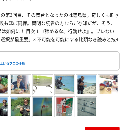
ル』の第3回目、その舞台となったのは徳島県。奇しくも昨季
天候もほぼ同様。賢明な読者の方ならご存知だが、そう、
は如何に！ 目次 1 『諦めるな、行動せよ』。ブレない
ー選択が最重要」3 不可能を可能にする比類なき読みと技4
り上げるプロの手腕