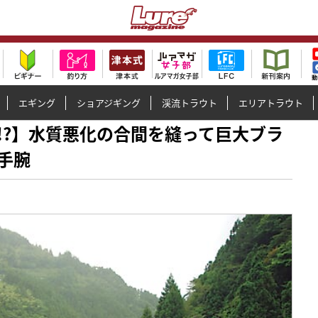
エギング
ショアジギング
渓流トラウト
エリアトラウト
10分!?】水質悪化の合間を縫って巨大ブラ
手腕