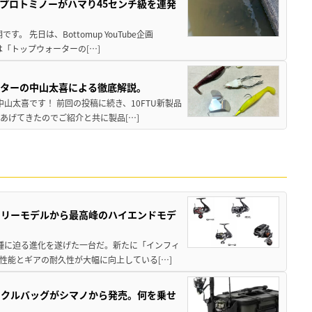
プロトミノーがハマり45センチ級を連発
 先日は、Bottomup YouTube企画
は「トップウォーターの[…]
スターの中山太喜による徹底解説。
中山太喜です！ 前回の投稿に続き、10FTU新製品
あげてきたのでご紹介と共に製品[…]
トリーモデルから最高峰のハイエンドモデ
位機種に迫る進化を遂げた一台だ。新たに「インフィ
性能とギアの耐久性が大幅に向上している[…]
ックルバッグがシマノから発売。何を乗せ