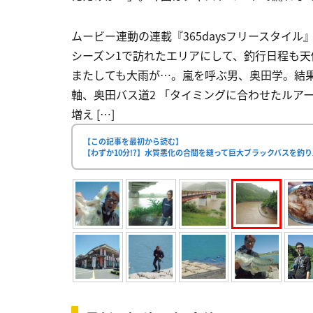
ムービー連動の連載『365daysフリースタイ
シーズン1で訪れたエリアにして、釣行日程も
またしても大雨が…。嵐を呼ぶ男、奥田学。結果
軸、奥田バス道2 「タイミングに合わせたルア
増え […]
【この記事を最初から読む】
【わずか10分!?】水質悪化の合間を縫って巨大ブラックバスを釣