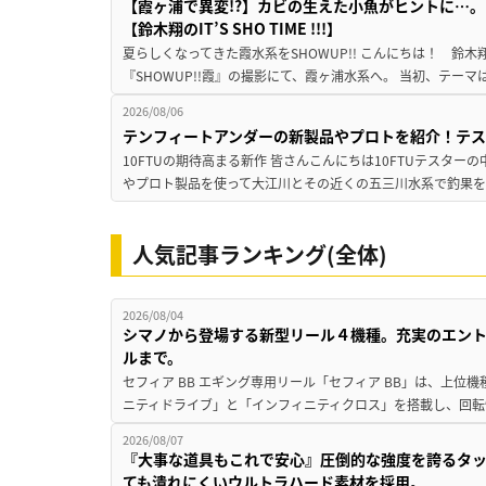
【霞ヶ浦で異変!?】カビの生えた小魚がヒントに…。
【鈴木翔のIT’S SHO TIME !!!】
夏らしくなってきた霞水系をSHOWUP!! こんにちは！ 鈴木翔です。
『SHOWUP!!霞』の撮影にて、霞ヶ浦水系へ。 当初、テーマ
2026/08/06
テンフィートアンダーの新製品やプロトを紹介！テ
10FTUの期待高まる新作 皆さんこんにちは10FTUテスターの
やプロト製品を使って大江川とその近くの五三川水系で釣果を
人気記事ランキング(全体)
2026/08/04
シマノから登場する新型リール４機種。充実のエン
ルまで。
セフィア BB エギング専用リール「セフィア BB」は、上
ニティドライブ」と「インフィニティクロス」を搭載し、回転
2026/08/07
『大事な道具もこれで安心』圧倒的な強度を誇るタ
ても潰れにくいウルトラハード素材を採用。