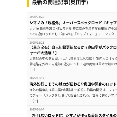
最新の関連記事(奥田学)
2026/04/22
シマノの「規格外」オーパースペックロッド『キャプ
profile 異彩を放つNEWモデル 層に厚みを増す盤石布陣 
んの右腕ロッドとして知られる『キャプチャー』。モンスター
2025/12/21
【黒き宝石】自己記録更新なるか⁉奥田学がパックロ
ャーが大活躍！】
大自然の中のダム湖。しかし難易度はMAX級！ 案内人のオッ
幹道路を外れて内陸部に進むにつれて道の両側は草木や畑だ
[…]
2025/11/12
海外釣行こそその魅力が伝わる⁉奥田学渾身のロッド
海外の怪魚釣り堀は僕の試験場 一般的に釣具の開発は、フィ
のフィードバックを反映して製品化される。世界に誇るシマ
中[…]
2025/10/04
【折れないロッド⁉】シマノが作った最新スタイルの