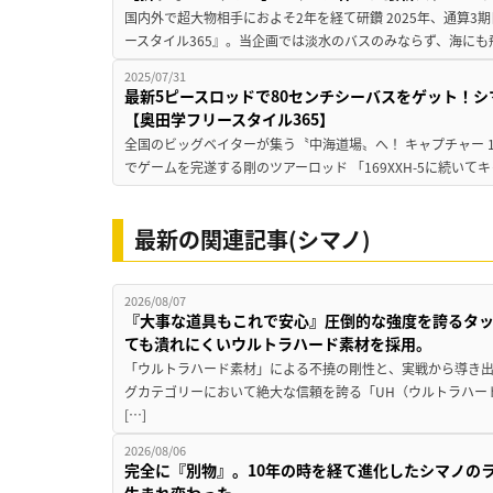
国内外で超大物相手におよそ2年を経て研鑽 2025年、通算
ースタイル365』。当企画では淡水のバスのみならず、海にも
2025/07/31
最新5ピースロッドで80センチシーバスをゲット！
【奥田学フリースタイル365】
全国のビッグベイターが集う〝中海道場〟へ！ キャプチャー 16
でゲームを完遂する剛のツアーロッド 「169XXH-5に続いてキ
最新の関連記事(シマノ)
2026/08/07
『大事な道具もこれで安心』圧倒的な強度を誇るタ
ても潰れにくいウルトラハード素材を採用。
「ウルトラハード素材」による不撓の剛性と、実戦から導き出
グカテゴリーにおいて絶大な信頼を誇る「UH（ウルトラハー
[…]
2026/08/06
完全に『別物』。10年の時を経て進化したシマノの
生まれ変わった。