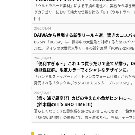
「ウルトラハード素材」による不撓の剛性と、実戦から導き出
グカテゴリーにおいて絶大な信頼を誇る「UH（ウルトラハー
[…]
2026/08/04
DAIWAから登場する新型リール４選。驚きのコス
BG SW 「BG SW」は、世界中の大型魚と対峙するための
ルだ。 ダイワの次世代大型リールの設計思想「POWERDRIVE D
2026/08/03
「便利すぎる…」これ１つ買うだけで全てが揃う。D
機能性抜群。限定カラーでオシャレなデザインに。
「ハンドルストッパー」と「トランスフォーム仕様」がもたらす
発売される「タックルボックスTB カスタム プレッソSP」。
2026/08/07
【霞ヶ浦で異変!?】カビの生えた小魚がヒントに…。
【鈴木翔のIT’S SHO TIME !!!】
夏らしくなってきた霞水系をSHOWUP!! こんにちは！ 鈴木翔です。
『SHOWUP!!霞』の撮影にて、霞ヶ浦水系へ。 当初、テーマ