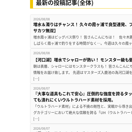
最新の投稿記事(全体)
2026/08/08
増水＆濁りはチャンス！ 久々の霞ヶ浦で良型連発、
サカツ無双】
増水霞ヶ浦はビッグバス祭り！ 皆さんこんにちは！ 佐々木
しばらく霞ヶ浦で釣りをする時間がなく…。今週は久々の霞ヶ浦
2026/08/08
【河口湖】増水でシャローが熱い！ モンスター級も
朝は表層、シャローにはモンスタークラスも！ 皆さんこんに
情報をお届け致します。 先週はマスターズ入鹿池の為河口湖
[…]
2026/08/07
『大事な道具もこれで安心』圧倒的な強度を誇るタ
ても潰れにくいウルトラハード素材を採用。
「ウルトラハード素材」による不撓の剛性と、実戦から導き出
グカテゴリーにおいて絶大な信頼を誇る「UH（ウルトラハー
[…]
2026/08/07