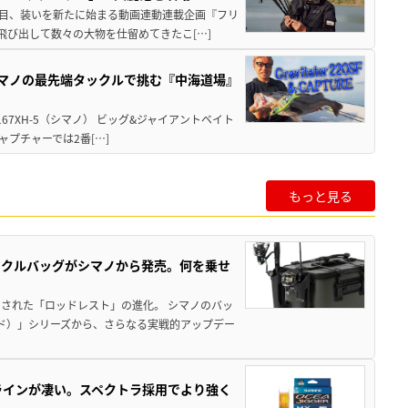
3期目、装いを新たに始まる動画連動連載企画『フリ
飛び出して数々の大物を仕留めてきたこ[…]
シマノの最先端タックルで挑む『中海道場』
7XH-5（シマノ） ビッグ&ジャイアントベイト
ャプチャーでは2番[…]
もっと見る
ックルバッグがシマノから発売。何を乗せ
された「ロッドレスト」の進化。 シマノのバッ
ド）」シリーズから、さらなる実戦的アップデー
ラインが凄い。スペクトラ採用でより強く