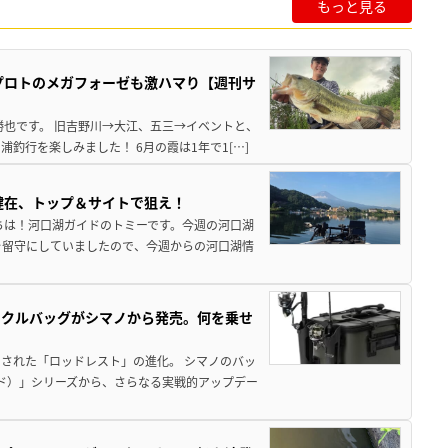
もっと見る
プロトのメガフォーゼも激ハマり【週刊サ
勝也です。 旧吉野川→大江、五三→イベントと、
釣行を楽しみました！ 6月の霞は1年で1[…]
健在、トップ＆サイトで狙え！
ちは！河口湖ガイドのトミーです。今週の河口湖
を留守にしていましたので、今週からの河口湖情
ックルバッグがシマノから発売。何を乗せ
された「ロッドレスト」の進化。 シマノのバッ
ド）」シリーズから、さらなる実戦的アップデー