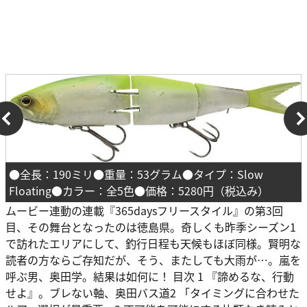
●全長：190ミリ●重量：53グラム●タイプ：Slow
Floating●カラー：全5色●価格：5280円（税込み）
ムービー連動の連載『365daysフリースタイル』の第3回
目、その舞台となったのは徳島県。奇しくも昨季シーズン1
で訪れたエリアにして、釣行日程も天候もほぼ同様。賢明な
読者の方ならご存知だが、そう、またしても大雨が…。嵐を
呼ぶ男、奥田学。結果は如何に！ 目次 1 『諦めるな、行動
せよ』。ブレない軸、奥田バス道2 「タイミングに合わせた