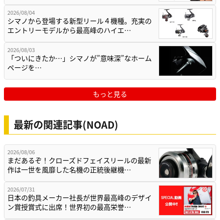
2026/08/04
シマノから登場する新型リール４機種。充実の
エントリーモデルから最高峰のハイエ…
2026/08/03
「ついにきたか…」シマノが”意味深”なホーム
ページを…
もっと見る
最新の関連記事(NOAD)
2026/08/06
まだあるぞ！クローズドフェイスリールの最新
作は一世を風靡した名機の正統後継機…
2026/07/31
日本の釣具メーカー社長が世界最高峰のデザイ
ン賞授賞式に出席！世界初の最高栄誉…