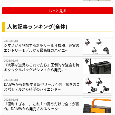
もっと見る
人気記事ランキング(全体)
2026/08/04
シマノから登場する新型リール４機種。充実の
エントリーモデルから最高峰のハイエ…
2026/08/07
『大事な道具もこれで安心』圧倒的な強度を誇
るタックルバッグがシマノから発売。…
2026/08/04
DAIWAから登場する新型リール４選。驚きのコ
スパモデルから待望のハイエンド…
2026/08/03
「便利すぎる…」これ１つ買うだけで全てが揃
う。DAIWAから発売されるタック…