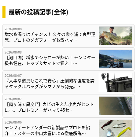
最新の投稿記事(全体)
2026/08/08
増水＆濁りはチャンス！ 久々の霞ヶ浦で良型連
発、プロトのメガフォーゼも激ハマ…
2026/08/08
【河口湖】増水でシャローが熱い！ モンスター
級も健在、トップ＆サイトで狙え！…
2026/08/07
『大事な道具もこれで安心』圧倒的な強度を誇
るタックルバッグがシマノから発売。…
2026/08/07
【霞ヶ浦で異変!?】カビの生えた小魚がヒント
に…。プロトミノーがハマり45セ…
2026/08/06
テンフィートアンダーの新製品やプロトを紹
介！テスターの中山太喜による徹底解説…