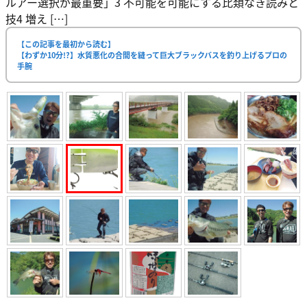
ルアー選択が最重要」3 不可能を可能にする比類なき読みと
技4 増え […]
【この記事を最初から読む】
【わずか10分!?】水質悪化の合間を縫って巨大ブラックバスを釣り上げるプロの
手腕