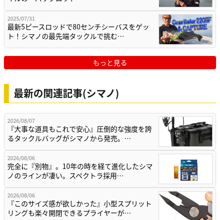
2025/07/31
最新5ピースロッドで80センチシーバスをゲッ
ト！シマノの最先端タックルで挑む…
もっと見る
最新の関連記事(シマノ)
2026/08/07
『大事な道具もこれで安心』圧倒的な強度を誇
るタックルバッグがシマノから発売。…
2026/08/06
完全に『別物』。10年の時を経て進化したシマ
ノのラインが凄い。スペクトラ採用…
2026/08/06
『このサイズ感が欲しかった』小型スプリット
リングも楽々開閉できるプライヤーが…