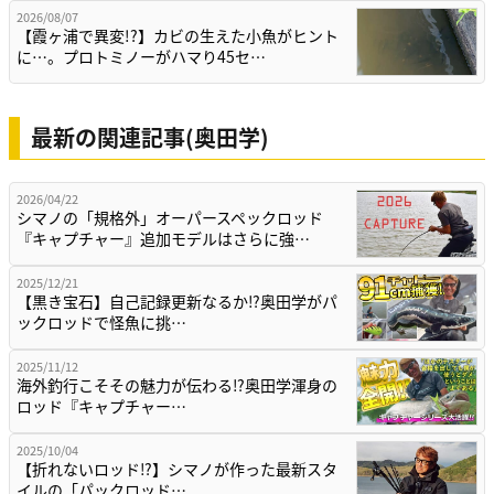
2026/08/07
【霞ヶ浦で異変!?】カビの生えた小魚がヒント
に…。プロトミノーがハマり45セ…
最新の関連記事(奥田学)
2026/04/22
シマノの「規格外」オーパースペックロッド
『キャプチャー』追加モデルはさらに強…
2025/12/21
【黒き宝石】自己記録更新なるか⁉奥田学がパ
ックロッドで怪魚に挑…
2025/11/12
海外釣行こそその魅力が伝わる⁉奥田学渾身の
ロッド『キャプチャー…
2025/10/04
【折れないロッド⁉】シマノが作った最新スタ
イルの「パックロッド…