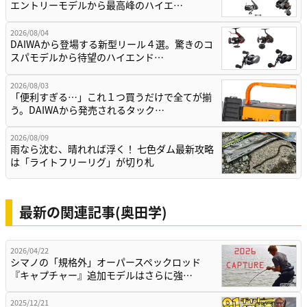
エントリーモデルから最高峰のハイエ…
2026/08/04
DAIWAから登場する新型リール４選。驚きのコ
スパモデルから待望のハイエンド…
2026/08/03
「便利すぎる…」これ１つ買うだけで全てが揃
う。DAIWAから発売されるタック…
2026/08/09
雨なら沈む、晴れれば浮く！ 七色ダム最新攻略
は「ライトフリーリグ」が切り札
最新の関連記事(奥田学)
2026/04/22
シマノの「規格外」オーパースペックロッド
『キャプチャー』追加モデルはさらに強…
2025/12/21