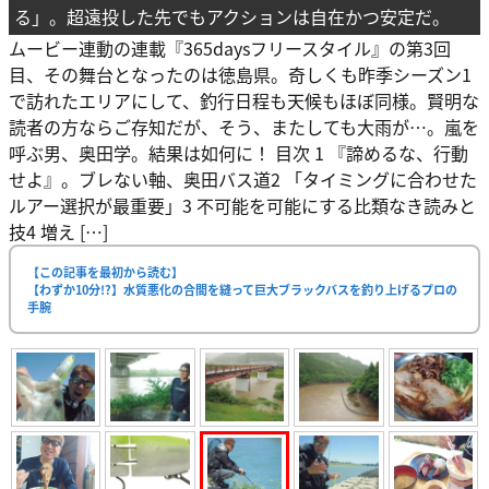
る」。超遠投した先でもアクションは自在かつ安定だ。
ムービー連動の連載『365daysフリースタイル』の第3回
目、その舞台となったのは徳島県。奇しくも昨季シーズン1
で訪れたエリアにして、釣行日程も天候もほぼ同様。賢明な
読者の方ならご存知だが、そう、またしても大雨が…。嵐を
呼ぶ男、奥田学。結果は如何に！ 目次 1 『諦めるな、行動
せよ』。ブレない軸、奥田バス道2 「タイミングに合わせた
ルアー選択が最重要」3 不可能を可能にする比類なき読みと
技4 増え […]
【この記事を最初から読む】
【わずか10分!?】水質悪化の合間を縫って巨大ブラックバスを釣り上げるプロの
手腕