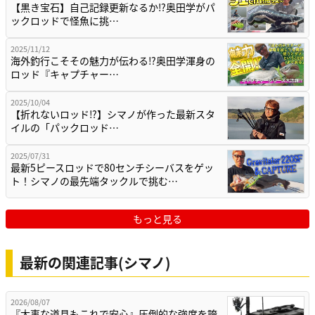
【黒き宝石】自己記録更新なるか⁉奥田学がパ
ックロッドで怪魚に挑…
2025/11/12
海外釣行こそその魅力が伝わる⁉奥田学渾身の
ロッド『キャプチャー…
2025/10/04
【折れないロッド⁉】シマノが作った最新スタ
イルの「パックロッド…
2025/07/31
最新5ピースロッドで80センチシーバスをゲッ
ト！シマノの最先端タックルで挑む…
もっと見る
最新の関連記事(シマノ)
2026/08/07
『大事な道具もこれで安心』圧倒的な強度を誇