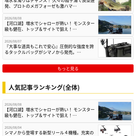
増水＆濁りはチャンス！ 久々の霞ヶ浦で良型連
発、プロトのメガフォーゼも激ハマ…
2026/08/08
【河口湖】増水でシャローが熱い！ モンスター
級も健在、トップ＆サイトで狙え！…
2026/08/07
『大事な道具もこれで安心』圧倒的な強度を誇
るタックルバッグがシマノから発売。…
もっと見る
人気記事ランキング(全体)
2026/08/08
【河口湖】増水でシャローが熱い！ モンスター
級も健在、トップ＆サイトで狙え！…
2026/08/04
シマノから登場する新型リール４機種。充実の