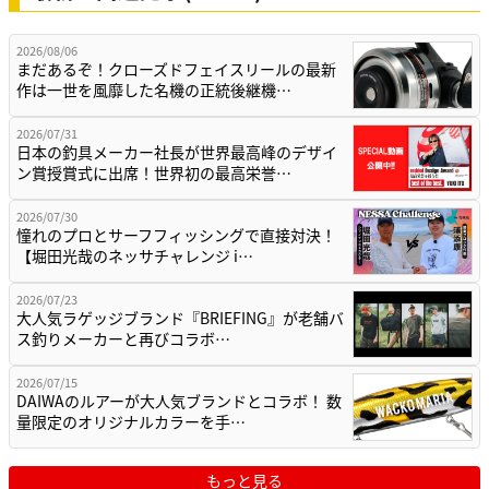
2026/08/06
まだあるぞ！クローズドフェイスリールの最新
作は一世を風靡した名機の正統後継機…
2026/07/31
日本の釣具メーカー社長が世界最高峰のデザイ
ン賞授賞式に出席！世界初の最高栄誉…
2026/07/30
憧れのプロとサーフフィッシングで直接対決！
【堀田光哉のネッサチャレンジ i…
2026/07/23
大人気ラゲッジブランド『BRIEFING』が老舗バ
ス釣りメーカーと再びコラボ…
2026/07/15
DAIWAのルアーが大人気ブランドとコラボ！ 数
量限定のオリジナルカラーを手…
もっと見る