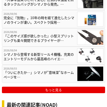
るタックルバッグがシマノから発売。…
2026/08/06
完全に『別物』。10年の時を経て進化したシマ
ノのラインが凄い。スペクトラ採用…
2026/08/06
『このサイズ感が欲しかった』小型スプリット
リングも楽々開閉できるプライヤーが…
2026/08/04
シマノから登場する新型リール４機種。充実の
エントリーモデルから最高峰のハイエ…
2026/08/03
「ついにきたか…」シマノが”意味深”なホーム
ページを…
もっと見る
最新の関連記事(NOAD)