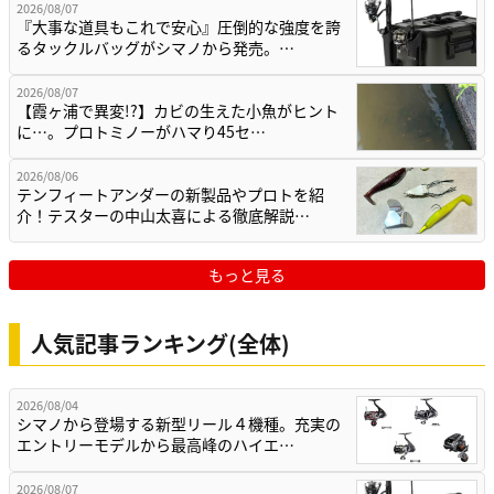
2026/08/07
『大事な道具もこれで安心』圧倒的な強度を誇
るタックルバッグがシマノから発売。…
2026/08/07
【霞ヶ浦で異変!?】カビの生えた小魚がヒント
に…。プロトミノーがハマり45セ…
2026/08/06
テンフィートアンダーの新製品やプロトを紹
介！テスターの中山太喜による徹底解説…
もっと見る
人気記事ランキング(全体)
2026/08/04
シマノから登場する新型リール４機種。充実の
エントリーモデルから最高峰のハイエ…
2026/08/07