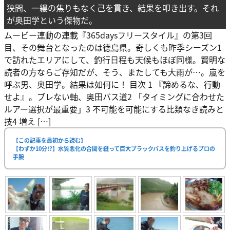
狭間、一縷の焦りもなく己を貫き、結果を叩き出す。それ
が奥田学という傑物だ。
ムービー連動の連載『365daysフリースタイル』の第3回
目、その舞台となったのは徳島県。奇しくも昨季シーズン1
で訪れたエリアにして、釣行日程も天候もほぼ同様。賢明な
読者の方ならご存知だが、そう、またしても大雨が…。嵐を
呼ぶ男、奥田学。結果は如何に！ 目次 1 『諦めるな、行動
せよ』。ブレない軸、奥田バス道2 「タイミングに合わせた
ルアー選択が最重要」3 不可能を可能にする比類なき読みと
技4 増え […]
【この記事を最初から読む】
【わずか10分!?】水質悪化の合間を縫って巨大ブラックバスを釣り上げるプロの
手腕