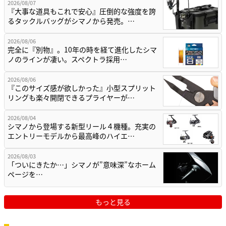
2026/08/07
『大事な道具もこれで安心』圧倒的な強度を誇
るタックルバッグがシマノから発売。…
2026/08/06
完全に『別物』。10年の時を経て進化したシマ
ノのラインが凄い。スペクトラ採用…
2026/08/06
『このサイズ感が欲しかった』小型スプリット
リングも楽々開閉できるプライヤーが…
2026/08/04
シマノから登場する新型リール４機種。充実の
エントリーモデルから最高峰のハイエ…
2026/08/03
「ついにきたか…」シマノが”意味深”なホーム
ページを…
もっと見る