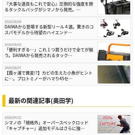
『大事な道具もこれで安心』圧倒的な強度を誇
るタックルバッグがシマノから発売。…
2026/08/04
DAIWAから登場する新型リール４選。驚きのコ
スパモデルから待望のハイエンド…
2026/08/03
「便利すぎる…」これ１つ買うだけで全てが揃
う。DAIWAから発売されるタック…
2026/08/07
【霞ヶ浦で異変!?】カビの生えた小魚がヒント
に…。プロトミノーがハマり45セ…
最新の関連記事(奥田学)
2026/04/22
シマノの「規格外」オーパースペックロッド
『キャプチャー』追加モデルはさらに強…