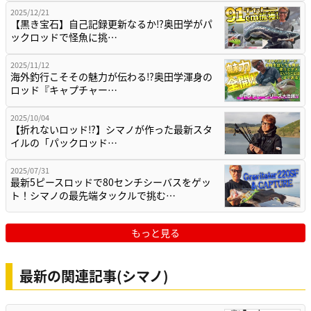
2025/12/21
【黒き宝石】自己記録更新なるか⁉奥田学がパ
ックロッドで怪魚に挑…
2025/11/12
海外釣行こそその魅力が伝わる⁉奥田学渾身の
ロッド『キャプチャー…
2025/10/04
【折れないロッド⁉】シマノが作った最新スタ
イルの「パックロッド…
2025/07/31
最新5ピースロッドで80センチシーバスをゲッ
ト！シマノの最先端タックルで挑む…
もっと見る
最新の関連記事(シマノ)