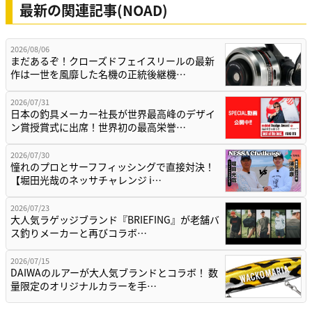
最新の関連記事(NOAD)
2026/08/06
まだあるぞ！クローズドフェイスリールの最新
作は一世を風靡した名機の正統後継機…
2026/07/31
日本の釣具メーカー社長が世界最高峰のデザイ
ン賞授賞式に出席！世界初の最高栄誉…
2026/07/30
憧れのプロとサーフフィッシングで直接対決！
【堀田光哉のネッサチャレンジ i…
2026/07/23
大人気ラゲッジブランド『BRIEFING』が老舗バ
ス釣りメーカーと再びコラボ…
2026/07/15
DAIWAのルアーが大人気ブランドとコラボ！ 数
量限定のオリジナルカラーを手…