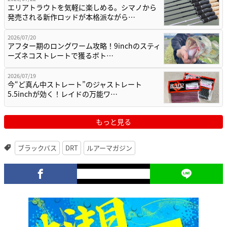
エリアトラウトを気軽に楽しめる。シマノから
発売される新作ロッドが本格派ながら…
2026/07/20
アフター期のロングワーム攻略！9inchのスティ
ーズネコストレートで獲るボト…
2026/07/19
今“ど真ん中ストレート”のジャストレート
5.5inchが効く！レイドの万能ワ…
もっと見る
ブラックバス
DRT
ルアーマガジン