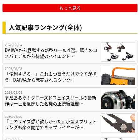
もっと見る
人気記事ランキング(全体)
2026/08/04
DAIWAから登場する新型リール４選。驚きのコ
スパモデルから待望のハイエンド…
2026/08/03
「便利すぎる…」これ１つ買うだけで全てが揃
う。DAIWAから発売されるタック…
2026/08/06
まだあるぞ！クローズドフェイスリールの最新
作は一世を風靡した名機の正統後継機…
2026/08/06
『このサイズ感が欲しかった』小型スプリット
リングも楽々開閉できるプライヤーが…
2026/08/04