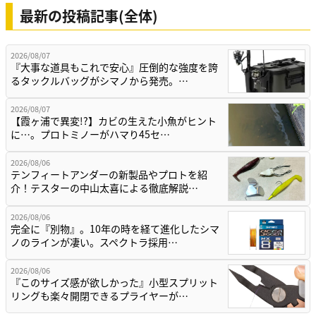
最新の投稿記事(全体)
2026/08/07
『大事な道具もこれで安心』圧倒的な強度を誇
るタックルバッグがシマノから発売。…
2026/08/07
【霞ヶ浦で異変!?】カビの生えた小魚がヒント
に…。プロトミノーがハマり45セ…
2026/08/06
テンフィートアンダーの新製品やプロトを紹
介！テスターの中山太喜による徹底解説…
2026/08/06
完全に『別物』。10年の時を経て進化したシマ
ノのラインが凄い。スペクトラ採用…
2026/08/06
『このサイズ感が欲しかった』小型スプリット
リングも楽々開閉できるプライヤーが…