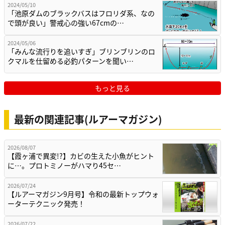
2024/05/10
「池原ダムのブラックバスはフロリダ系、なの
で頭が良い」警戒心の強い67cmの…
2024/05/06
「みんな流行りを追いすぎ」ブリンブリンのロ
クマルを仕留める必釣パターンを聞い…
もっと見る
最新の関連記事(ルアーマガジン)
2026/08/07
【霞ヶ浦で異変!?】カビの生えた小魚がヒント
に…。プロトミノーがハマり45セ…
2026/07/24
【ルアーマガジン9月号】令和の最新トップウォ
ーターテクニック発売！
2026/07/22