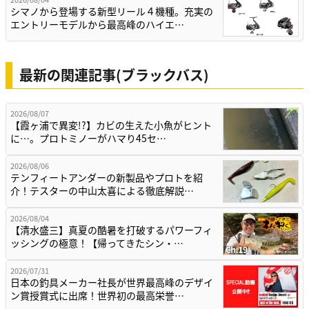
シマノから登場する新型リール４機種。充実の
エントリーモデルから最高峰のハイエ…
最新の関連記事(ブラックバス)
2026/08/07
【霞ヶ浦で異変!?】カビの生えた小魚がヒント
に…。プロトミノーがハマり45セ…
2026/08/06
テンフィートアンダーの新製品やプロトを紹
介！テスターの中山太喜による徹底解説…
2026/08/04
【清水盛三】真夏の酷暑を打破するパワーフィ
ッシングの極意！【帰ってきたシン・…
2026/07/31
日本の釣具メーカー社長が世界最高峰のデザイ
ン賞授賞式に出席！世界初の最高栄誉…