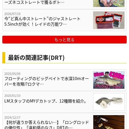
ーズネコストレートで獲るボト…
2026/07/19
今“ど真ん中ストレート”のジャストレート
5.5inchが効く！レイドの万能ワ…
もっと見る
最新の関連記事(DRT)
2025/05/09
フローティングのビッグベイトで水深10mオー
バーを攻略⁉ロクマ…
2025/01/10
LMスタッフのMYデカトップ、12種類を紹介。
2024/12/17
【何が違うか答えられない…】「ロングロッド
の優位性」「違和感のなさ」DRTの…