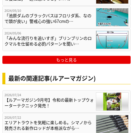
2024/05/10
「池原ダムのブラックバスはフロリダ系、なの
で頭が良い」警戒心の強い67cmの…
2024/05/06
「みんな流行りを追いすぎ」ブリンブリンのロ
クマルを仕留める必釣パターンを聞い…
もっと見る
最新の関連記事(ルアーマガジン)
2026/07/24
【ルアーマガジン9月号】令和の最新トップウォ
ーターテクニック発売！
2026/07/22
エリアトラウトを気軽に楽しめる。シマノから
発売される新作ロッドが本格派ながら…