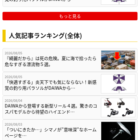
もっと見る
人気記事ランキング(全体)
2026/08/05
『綺麗だから』は死の危険。夏に海で拾ったら
危なすぎる漂流物５選。
2026/08/05
「快適すぎる」炎天下でも気にならない！新感
覚の釣り用パラソルがDAIWAから…
2026/08/04
DAIWAから登場する新型リール４選。驚きのコ
スパモデルから待望のハイエンド…
2026/08/03
「ついにきたか…」シマノが”意味深”なホーム
ページを…