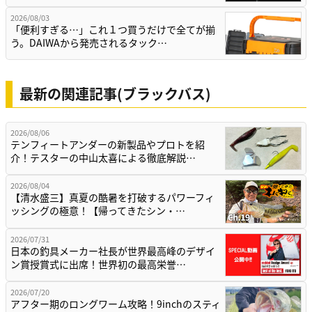
2026/08/03
「便利すぎる…」これ１つ買うだけで全てが揃
う。DAIWAから発売されるタック…
最新の関連記事(ブラックバス)
2026/08/06
テンフィートアンダーの新製品やプロトを紹
介！テスターの中山太喜による徹底解説…
2026/08/04
【清水盛三】真夏の酷暑を打破するパワーフィ
ッシングの極意！【帰ってきたシン・…
2026/07/31
日本の釣具メーカー社長が世界最高峰のデザイ
ン賞授賞式に出席！世界初の最高栄誉…
2026/07/20
アフター期のロングワーム攻略！9inchのスティ