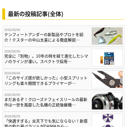
最新の投稿記事(全体)
2026/08/06
テンフィートアンダーの新製品やプロトを紹
介！テスターの中山太喜による徹底解説…
2026/08/06
完全に『別物』。10年の時を経て進化したシマ
ノのラインが凄い。スペクトラ採用…
2026/08/06
『このサイズ感が欲しかった』小型スプリット
リングも楽々開閉できるプライヤーが…
2026/08/06
まだあるぞ！クローズドフェイスリールの最新
作は一世を風靡した名機の正統後継機…
2026/08/05
「快適すぎる」炎天下でも気にならない！新感
覚の釣り用パラソルがDAIWAから…