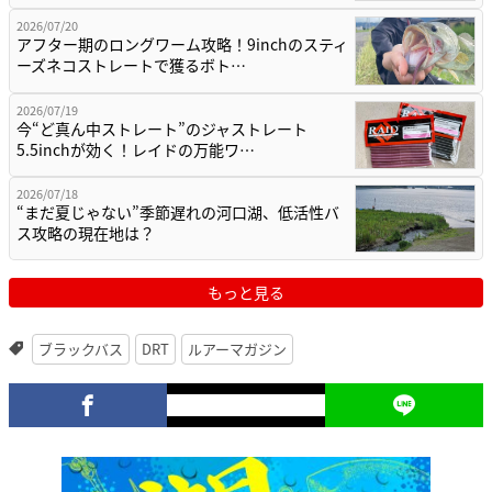
2026/07/20
アフター期のロングワーム攻略！9inchのスティ
ーズネコストレートで獲るボト…
2026/07/19
今“ど真ん中ストレート”のジャストレート
5.5inchが効く！レイドの万能ワ…
2026/07/18
“まだ夏じゃない”季節遅れの河口湖、低活性バ
ス攻略の現在地は？
もっと見る
ブラックバス
DRT
ルアーマガジン