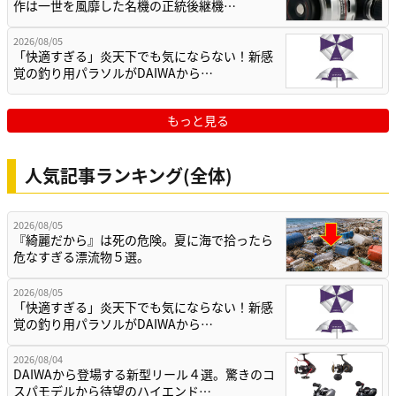
作は一世を風靡した名機の正統後継機…
2026/08/05
「快適すぎる」炎天下でも気にならない！新感
覚の釣り用パラソルがDAIWAから…
もっと見る
人気記事ランキング(全体)
2026/08/05
『綺麗だから』は死の危険。夏に海で拾ったら
危なすぎる漂流物５選。
2026/08/05
「快適すぎる」炎天下でも気にならない！新感
覚の釣り用パラソルがDAIWAから…
2026/08/04
DAIWAから登場する新型リール４選。驚きのコ
スパモデルから待望のハイエンド…