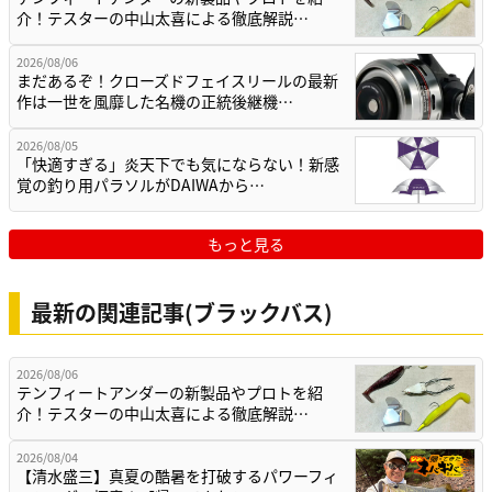
介！テスターの中山太喜による徹底解説…
2026/08/06
まだあるぞ！クローズドフェイスリールの最新
作は一世を風靡した名機の正統後継機…
2026/08/05
「快適すぎる」炎天下でも気にならない！新感
覚の釣り用パラソルがDAIWAから…
もっと見る
最新の関連記事(ブラックバス)
2026/08/06
テンフィートアンダーの新製品やプロトを紹
介！テスターの中山太喜による徹底解説…
2026/08/04
【清水盛三】真夏の酷暑を打破するパワーフィ