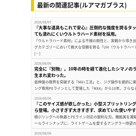
最新の関連記事(ルアマガプラス)
2026/08/07
『大事な道具もこれで安心』圧倒的な強度を誇るタ
ても潰れにくいウルトラハード素材を採用。
「ウルトラハード素材」による不撓の剛性と、実戦から導き出
グカテゴリーにおいて絶大な信頼を誇る「UH（ウルトラハー
[…]
2026/08/06
完全に『別物』。10年の時を経て進化したシマノの
生まれ変わった。
低伸度の限界を突破する「MX+工法」と、ジグ操作を劇的に
ング専用PEラインとして登場した「MX4」から10年。さらなる
2026/08/06
『このサイズ感が欲しかった』小型スプリットリン
ら登場。小さすぎず大きすぎず、求めていた使いや
極小リングへの執着とPEライン対応の鋭利な刃。機能美を凝
ールラインナップに、ライトゲームを愛するアングラー待望の新作『
2026/08/06