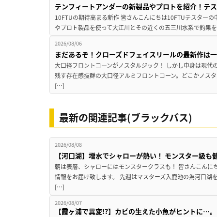
テンフィートアンダーの新製品やプロトを紹介！テ
10FTUの期待高まる新作 皆さんこんにちは10FTUテスターの
やプロト製品を使って大江川とその近くの五三川水系で釣果を
2026/08/06
まだあるぞ！クローズドフェイスリールの最新作は
大口径フロントコーンがノスタルジック！ しかし中身は現代
残す存在感抜群の大口径アルミフロントコーン。どこかノスタ
[…]
最新の関連記事(ブラックバス)
2026/08/08
【河口湖】増水でシャローが熱い！ モンスター級も
朝は表層、シャローにはモンスタークラスも！ 皆さんこんに
情報をお届け致します。 先週はマスターズ入鹿池の為河口湖
[…]
2026/08/07
【霞ヶ浦で異変!?】カビの生えた小魚がヒントに…。