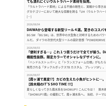
ても潰れにくいウルトラハード素材を採用。
「ウルトラハード素材」による不撓の剛性と、実戦から導き出
グカテゴリーにおいて絶大な信頼を誇る「UH（ウルトラハー
[…]
2026/08/04
DAIWAから登場する新型リール４選。驚きのコス
BG SW 「BG SW」は、世界中の大型魚と対峙するための
ルだ。 ダイワの次世代大型リールの設計思想「POWERDRIVE D
2026/08/03
「便利すぎる…」これ１つ買うだけで全てが揃う。D
機能性抜群。限定カラーでオシャレなデザインに。
「ハンドルストッパー」と「トランスフォーム仕様」がもたらす
発売される「タックルボックスTB カスタム プレッソSP」。
2026/08/07
【霞ヶ浦で異変!?】カビの生えた小魚がヒントに…。
【鈴木翔のIT’S SHO TIME !!!】
夏らしくなってきた霞水系をSHOWUP!! こんにちは！ 鈴木翔です。
『SHOWUP!!霞』の撮影にて、霞ヶ浦水系へ。 当初、テーマ