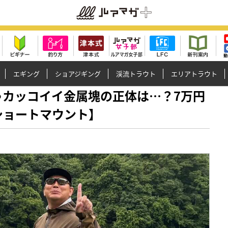
エギング
ショアジギング
渓流トラウト
エリアトラウト
ゃくちゃカッコイイ金属塊の正体は…？7万円
Sショートマウント】