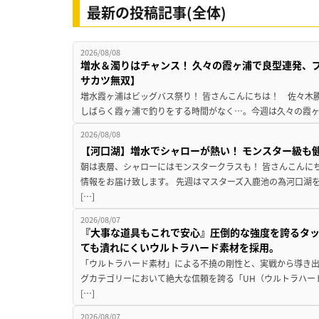
最新の投稿記事(全体)
2026/08/08
増水＆濁りはチャンス！ 久々の霞ヶ浦で良型連発、
サカツ無双】
増水霞ヶ浦はビッグバス祭り！ 皆さんこんにちは！ 佐々木
しばらく霞ヶ浦で釣りをする時間がなく…。今週は久々の霞ヶ浦
2026/08/08
【河口湖】増水でシャローが熱い！ モンスター級も
朝は表層、シャローにはモンスタークラスも！ 皆さんこんに
情報をお届け致します。 先週はマスターズ入鹿池の為河口湖
[…]
2026/08/07
『大事な道具もこれで安心』圧倒的な強度を誇るタ
ても潰れにくいウルトラハード素材を採用。
「ウルトラハード素材」による不撓の剛性と、実戦から導き出
グカテゴリーにおいて絶大な信頼を誇る「UH（ウルトラハー
[…]
2026/08/07