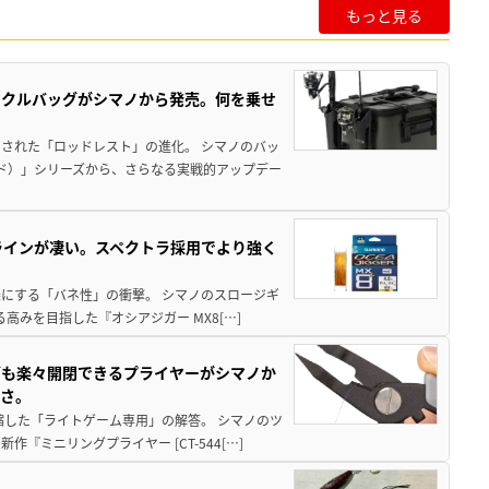
もっと見る
ックルバッグがシマノから発売。何を乗せ
された「ロッドレスト」の進化。 シマノのバッ
ド）」シリーズから、さらなる実戦的アップデー
ラインが凄い。スペクトラ採用でより強く
楽にする「バネ性」の衝撃。 シマノのスロージギ
高みを目指した『オシアジガー MX8[…]
グも楽々開閉できるプライヤーがシマノか
すさ。
縮した「ライトゲーム専用」の解答。 シマノのツ
ミニリングプライヤー [CT-544[…]