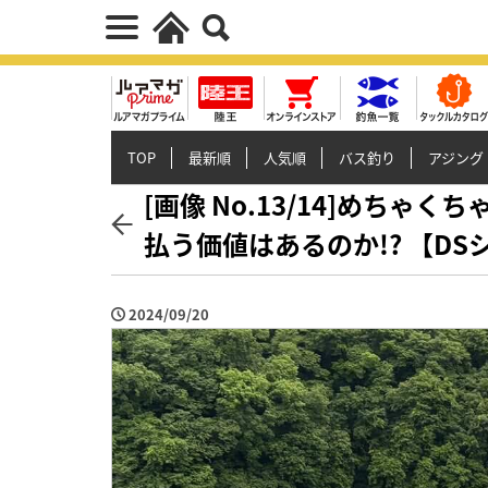
TOP
最新順
人気順
バス釣り
アジング
[画像 No.13/14]めち
払う価値はあるのか!? 【D
2024/09/20