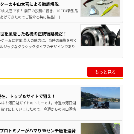
スターの中山太喜による徹底解説。
中山太喜です！ 前回の投稿に続き、10FTU新製品
あげてきたのでご紹介と共に製品[…]
一世を風靡した名機の正統後継機だ！
のゲームに対応 最大の魅力は、当時の面影を強く
ルジックなクラシックタイプのデザインであり
もっと見る
健在、トップ＆サイトで狙え！
ちは！河口湖ガイドのトミーです。今週の河口湖
を留守にしていましたので、今週からの河口湖情
プロトミノーがハマり45センチ級を連発