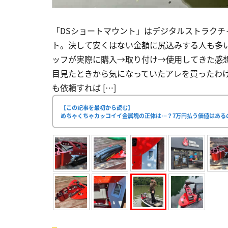
「DSショートマウント」はデジタルストラク
ト。決して安くはない金額に尻込みする人も多
ッフが実際に購入→取り付け→使用してきた感想を
目見たときから気になっていたアレを買ったわけ
も依頼すれば […]
【この記事を最初から読む】
めちゃくちゃカッコイイ金属塊の正体は…？7万円払う価値はあるの