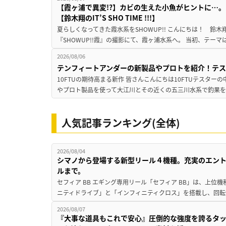
【霞ヶ浦で異変!?】カビの生えた小魚がヒントに…。
【鈴木翔のIT’S SHO TIME !!!】
夏らしくなってきた霞水系をSHOWUP!! こんにちは！ 鈴木翔です。
『SHOWUP!!霞』の撮影にて、霞ヶ浦水系へ。 当初、テーマ
2026/08/06
テンフィートアンダーの新製品やプロトを紹介！テ
10FTUの期待高まる新作 皆さんこんにちは10FTUテスターの
やプロト製品を使って大江川とその近くの五三川水系で釣果を
人気記事ランキング(全体)
2026/08/04
シマノから登場する新型リール４機種。充実のエン
ルまで。
セフィア BB エギング専用リール「セフィア BB」は、上
ニティドライブ」と「インフィニティクロス」を搭載し、回転
2026/08/07
『大事な道具もこれで安心』圧倒的な強度を誇るタ