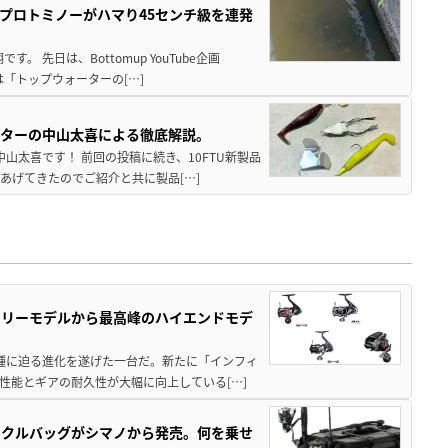
プロトミノーがハマり45センチ級を連発
 先日は、Bottomup YouTube企画
は「トップウォーターの[…]
スターの中山太喜による徹底解説。
中山太喜です！ 前回の投稿に続き、10FTU新製品
あげてきたのでご紹介と共に製品[…]
トリーモデルから最高峰のハイエンドモデ
位機種に迫る進化を遂げた一台だ。新たに「インフィ
性能とギアの耐久性が大幅に向上している[…]
ックルバッグがシマノから発売。何を乗せ