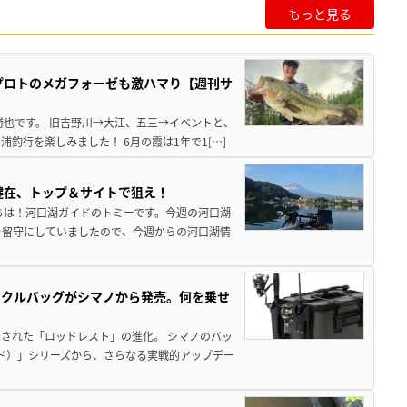
もっと見る
プロトのメガフォーゼも激ハマり【週刊サ
勝也です。 旧吉野川→大江、五三→イベントと、
釣行を楽しみました！ 6月の霞は1年で1[…]
健在、トップ＆サイトで狙え！
ちは！河口湖ガイドのトミーです。今週の河口湖
を留守にしていましたので、今週からの河口湖情
ックルバッグがシマノから発売。何を乗せ
された「ロッドレスト」の進化。 シマノのバッ
ド）」シリーズから、さらなる実戦的アップデー