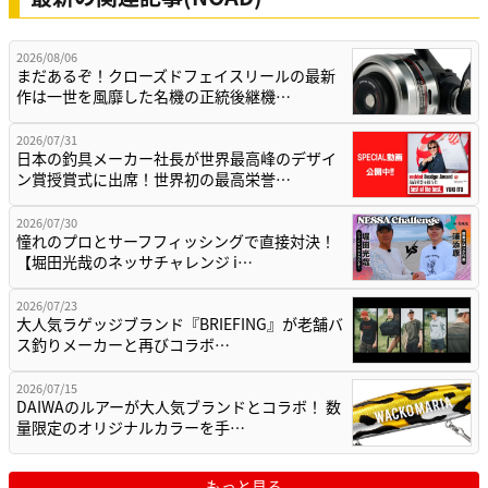
2026/08/06
まだあるぞ！クローズドフェイスリールの最新
作は一世を風靡した名機の正統後継機…
2026/07/31
日本の釣具メーカー社長が世界最高峰のデザイ
ン賞授賞式に出席！世界初の最高栄誉…
2026/07/30
憧れのプロとサーフフィッシングで直接対決！
【堀田光哉のネッサチャレンジ i…
2026/07/23
大人気ラゲッジブランド『BRIEFING』が老舗バ
ス釣りメーカーと再びコラボ…
2026/07/15
DAIWAのルアーが大人気ブランドとコラボ！ 数
量限定のオリジナルカラーを手…
もっと見る