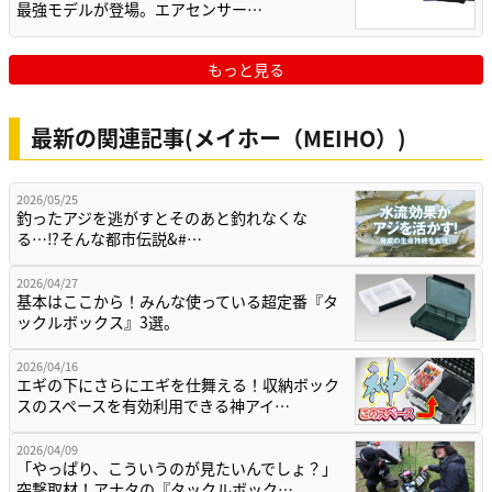
最強モデルが登場。エアセンサー…
もっと見る
最新の関連記事(メイホー（MEIHO）)
2026/05/25
釣ったアジを逃がすとそのあと釣れなくな
る…⁉そんな都市伝説&#…
2026/04/27
基本はここから！みんな使っている超定番『タ
ックルボックス』3選。
2026/04/16
エギの下にさらにエギを仕舞える！収納ボック
スのスペースを有効利用できる神アイ…
2026/04/09
「やっぱり、こういうのが見たいんでしょ？」
突撃取材！アナタの『タックルボック…