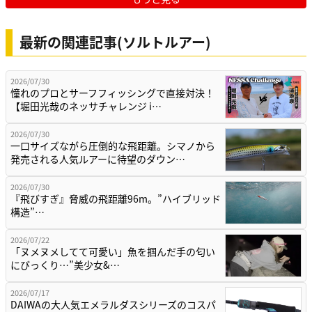
最新の関連記事(ソルトルアー)
2026/07/30
憧れのプロとサーフフィッシングで直接対決！
【堀田光哉のネッサチャレンジ i…
2026/07/30
一口サイズながら圧倒的な飛距離。シマノから
発売される人気ルアーに待望のダウン…
2026/07/30
『飛びすぎ』脅威の飛距離96m。”ハイブリッド
構造”…
2026/07/22
「ヌメヌメしてて可愛い」魚を掴んだ手の匂い
にびっくり…”美少女&…
2026/07/17
DAIWAの大人気エメラルダスシリーズのコスパ