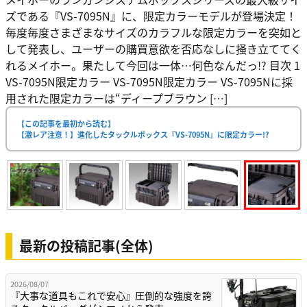
ズである『VS-7095N』に、限定カラーモデルが登場決定！
毎度毎度さまざまなサイズのカラフルな限定カラーを突如と
して発表し、ユーザーの購買意欲を否応なしに掻き立ててく
れるメイホー。果たして今回は一体…何色なんだっ!? 目次 1
VS-7095N限定カラー VS-7095N限定カラー VS-7095Nに採
用された限定カラーは“ディープブラウン […]
【この記事を最初から読む】
【激レア注意！】進化したタックルボックス『VS-7095N』に限定カラー!?
最新の投稿記事(全体)
2026/08/07
『大事な道具もこれで安心』圧倒的な強度を誇