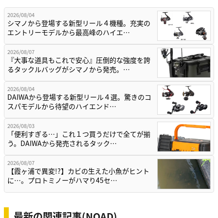
2026/08/04
シマノから登場する新型リール４機種。充実の
エントリーモデルから最高峰のハイエ…
2026/08/07
『大事な道具もこれで安心』圧倒的な強度を誇
るタックルバッグがシマノから発売。…
2026/08/04
DAIWAから登場する新型リール４選。驚きのコ
スパモデルから待望のハイエンド…
2026/08/03
「便利すぎる…」これ１つ買うだけで全てが揃
う。DAIWAから発売されるタック…
2026/08/07
【霞ヶ浦で異変!?】カビの生えた小魚がヒント
に…。プロトミノーがハマり45セ…
最新の関連記事(NOAD)