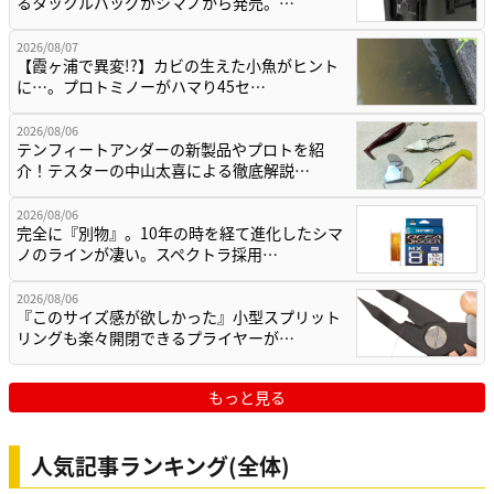
るタックルバッグがシマノから発売。…
2026/08/07
【霞ヶ浦で異変!?】カビの生えた小魚がヒント
に…。プロトミノーがハマり45セ…
2026/08/06
テンフィートアンダーの新製品やプロトを紹
介！テスターの中山太喜による徹底解説…
2026/08/06
完全に『別物』。10年の時を経て進化したシマ
ノのラインが凄い。スペクトラ採用…
2026/08/06
『このサイズ感が欲しかった』小型スプリット
リングも楽々開閉できるプライヤーが…
もっと見る
人気記事ランキング(全体)