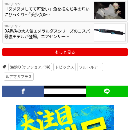
2026/07/22
「ヌメヌメしてて可愛い」魚を掴んだ手の匂い
にびっくり…”美少女&…
2026/07/17
DAIWAの大人気エメラルダスシリーズのコスパ
最強モデルが登場。エアセンサー…
もっと見る
海釣り(オフショア／沖)
トピックス
ソルトルアー
ルアマガプラス