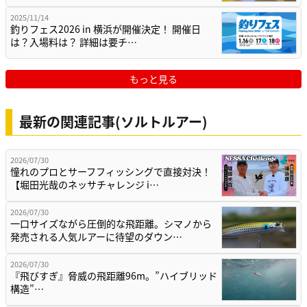
2025/11/14
釣りフェス2026 in 横浜が開催決定！ 開催日
は？入場料は？ 詳細は要チ…
もっと見る
最新の関連記事(ソルトルアー)
2026/07/30
憧れのプロとサーフフィッシングで直接対決！
【堀田光哉のネッサチャレンジ i…
2026/07/30
一口サイズながら圧倒的な飛距離。シマノから
発売される人気ルアーに待望のダウン…
2026/07/30
『飛びすぎ』脅威の飛距離96m。”ハイブリッド
構造”…