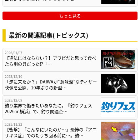
もっと見る
最新の関連記事(トピックス)
2026/01/07
【違法にはならない？】アワビだと思って食べ
たら別の貝だった⁉「…
2025/12/10
「遂に来たか？」DAIWAが“意味深”なティザー
映像を公開、10年ぶりの新型…
2025/12/09
釣り業界で働きたいあなたに。『釣りフェス
2026 in横浜』で、釣り関連企…
2025/11/22
【衝撃】「こんなにいたのか…」恐怖の『アニ
サキス症』でのたうち回る前に…。釣…