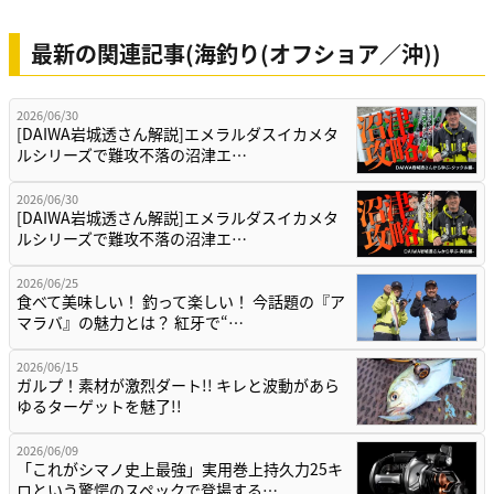
最新の関連記事(海釣り(オフショア／沖))
2026/06/30
[DAIWA岩城透さん解説]エメラルダスイカメタ
ルシリーズで難攻不落の沼津エ…
2026/06/30
[DAIWA岩城透さん解説]エメラルダスイカメタ
ルシリーズで難攻不落の沼津エ…
2026/06/25
食べて美味しい！ 釣って楽しい！ 今話題の『ア
マラバ』の魅力とは？ 紅牙で“…
2026/06/15
ガルプ！素材が激烈ダート!! キレと波動があら
ゆるターゲットを魅了!!
2026/06/09
「これがシマノ史上最強」実用巻上持久力25キ
ロという驚愕のスペックで登場する…