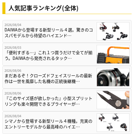
人気記事ランキング(全体)
2026/08/04
DAIWAから登場する新型リール４選。驚きのコ
スパモデルから待望のハイエンド…
2026/08/03
「便利すぎる…」これ１つ買うだけで全てが揃
う。DAIWAから発売されるタック…
2026/08/06
まだあるぞ！クローズドフェイスリールの最新
作は一世を風靡した名機の正統後継機…
2026/08/06
『このサイズ感が欲しかった』小型スプリット
リングも楽々開閉できるプライヤーが…
2026/08/04
シマノから登場する新型リール４機種。充実の
エントリーモデルから最高峰のハイエ…