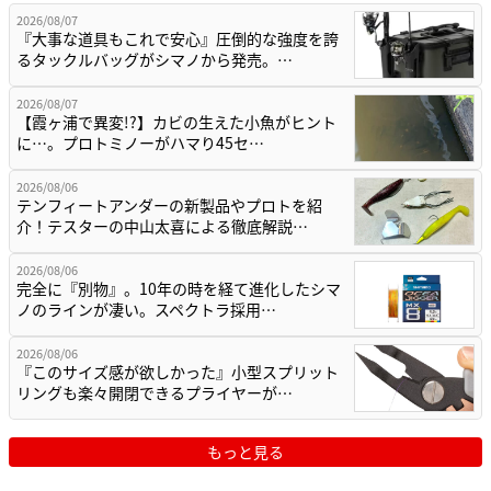
2026/08/07
『大事な道具もこれで安心』圧倒的な強度を誇
るタックルバッグがシマノから発売。…
2026/08/07
【霞ヶ浦で異変!?】カビの生えた小魚がヒント
に…。プロトミノーがハマり45セ…
2026/08/06
テンフィートアンダーの新製品やプロトを紹
介！テスターの中山太喜による徹底解説…
2026/08/06
完全に『別物』。10年の時を経て進化したシマ
ノのラインが凄い。スペクトラ採用…
2026/08/06
『このサイズ感が欲しかった』小型スプリット
リングも楽々開閉できるプライヤーが…
もっと見る