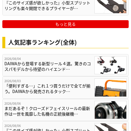
『このサイズ感が欲しかった』小型スプリット
リングも楽々開閉できるプライヤーが…
もっと見る
人気記事ランキング(全体)
2026/08/04
DAIWAから登場する新型リール４選。驚きのコ
スパモデルから待望のハイエンド…
2026/08/03
「便利すぎる…」これ１つ買うだけで全てが揃
う。DAIWAから発売されるタック…
2026/08/06
まだあるぞ！クローズドフェイスリールの最新
作は一世を風靡した名機の正統後継機…
2026/08/06
『このサイズ感が欲しかった』小型スプリット