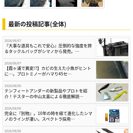
最新の投稿記事(全体)
2026/08/07
『大事な道具もこれで安心』圧倒的な強度を誇
るタックルバッグがシマノから発売。…
2026/08/07
【霞ヶ浦で異変!?】カビの生えた小魚がヒント
に…。プロトミノーがハマり45セ…
2026/08/06
テンフィートアンダーの新製品やプロトを紹
介！テスターの中山太喜による徹底解説…
2026/08/06
完全に『別物』。10年の時を経て進化したシマ
ノのラインが凄い。スペクトラ採用…
2026/08/06