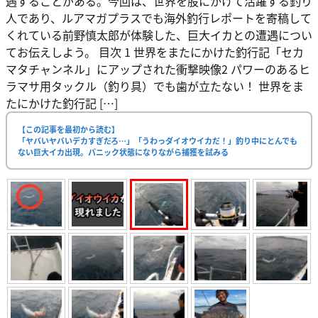
遇することがある。今回は、世界を股にかけて活躍する釣り
人であり、ルアマガプラスでも海外釣行レポートを寄稿して
くれている前野慎太郎が体験した、巨大イカとの遭遇につい
てお伝えしよう。 目次 1 世界をまたにかけた釣行記「セカ
マタチャンネル」にアップされた衝撃映像2 パワーのあるヒ
ラマサ用タックル（釣り具）でも歯が立たない！ 世界をま
たにかけた釣行記 […]
【この記事を最初から読む】
「ヤバいヤバいデカすぎだろ…」「うわっダイオウイカだ！」釣り中にとんでも
ない巨大イカ出現。パニック状態になりながら捕獲を試みる