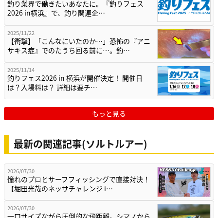
釣り業界で働きたいあなたに。『釣りフェス
2026 in横浜』で、釣り関連企…
2025/11/22
【衝撃】「こんなにいたのか…」恐怖の『アニ
サキス症』でのたうち回る前に…。釣…
2025/11/14
釣りフェス2026 in 横浜が開催決定！ 開催日
は？入場料は？ 詳細は要チ…
もっと見る
最新の関連記事(ソルトルアー)
2026/07/30
憧れのプロとサーフフィッシングで直接対決！
【堀田光哉のネッサチャレンジ i…
2026/07/30
一口サイズながら圧倒的な飛距離。シマノから