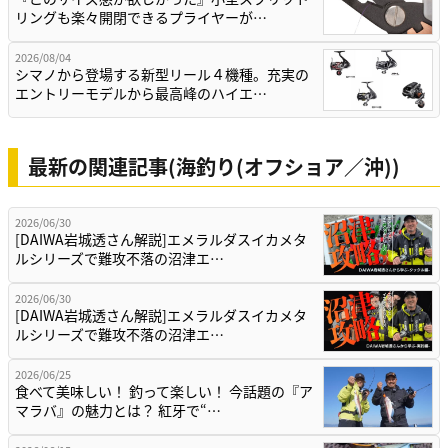
リングも楽々開閉できるプライヤーが…
2026/08/04
シマノから登場する新型リール４機種。充実の
エントリーモデルから最高峰のハイエ…
最新の関連記事(海釣り(オフショア／沖))
2026/06/30
[DAIWA岩城透さん解説]エメラルダスイカメタ
ルシリーズで難攻不落の沼津エ…
2026/06/30
[DAIWA岩城透さん解説]エメラルダスイカメタ
ルシリーズで難攻不落の沼津エ…
2026/06/25
食べて美味しい！ 釣って楽しい！ 今話題の『ア
マラバ』の魅力とは？ 紅牙で“…