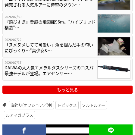
発売される人気ルアーに待望のダウン…
2026/07/30
『飛びすぎ』脅威の飛距離96m。”ハイブリッド
構造”…
2026/07/22
「ヌメヌメしてて可愛い」魚を掴んだ手の匂い
にびっくり…”美少女&…
2026/07/17
DAIWAの大人気エメラルダスシリーズのコスパ
最強モデルが登場。エアセンサー…
もっと見る
海釣り(オフショア／沖)
トピックス
ソルトルアー
ルアマガプラス