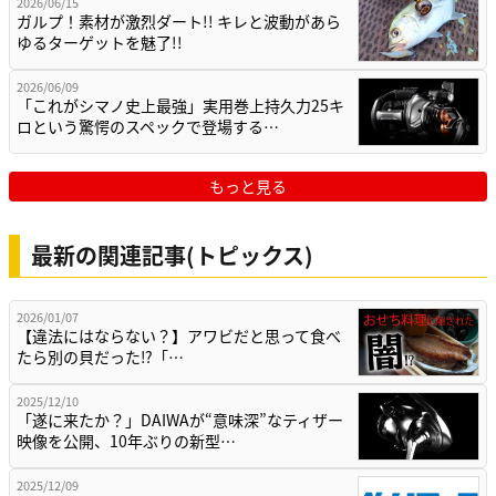
2026/06/15
ガルプ！素材が激烈ダート!! キレと波動があら
ゆるターゲットを魅了!!
2026/06/09
「これがシマノ史上最強」実用巻上持久力25キ
ロという驚愕のスペックで登場する…
もっと見る
最新の関連記事(トピックス)
2026/01/07
【違法にはならない？】アワビだと思って食べ
たら別の貝だった⁉「…
2025/12/10
「遂に来たか？」DAIWAが“意味深”なティザー
映像を公開、10年ぶりの新型…
2025/12/09