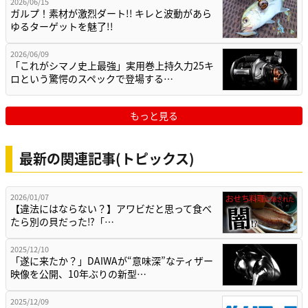
2026/06/15
ガルプ！素材が激烈ダート!! キレと波動があら
ゆるターゲットを魅了!!
2026/06/09
「これがシマノ史上最強」実用巻上持久力25キ
ロという驚愕のスペックで登場する…
もっと見る
最新の関連記事(トピックス)
2026/01/07
【違法にはならない？】アワビだと思って食べ
たら別の貝だった⁉「…
2025/12/10
「遂に来たか？」DAIWAが“意味深”なティザー
映像を公開、10年ぶりの新型…
2025/12/09