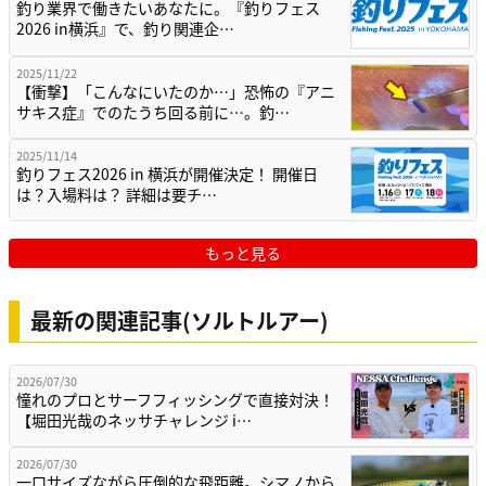
釣り業界で働きたいあなたに。『釣りフェス
2026 in横浜』で、釣り関連企…
2025/11/22
【衝撃】「こんなにいたのか…」恐怖の『アニ
サキス症』でのたうち回る前に…。釣…
2025/11/14
釣りフェス2026 in 横浜が開催決定！ 開催日
は？入場料は？ 詳細は要チ…
もっと見る
最新の関連記事(ソルトルアー)
2026/07/30
憧れのプロとサーフフィッシングで直接対決！
【堀田光哉のネッサチャレンジ i…
2026/07/30
一口サイズながら圧倒的な飛距離。シマノから