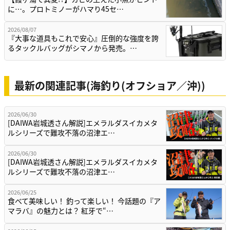
に…。プロトミノーがハマり45セ…
2026/08/07
『大事な道具もこれで安心』圧倒的な強度を誇
るタックルバッグがシマノから発売。…
最新の関連記事(海釣り(オフショア／沖))
2026/06/30
[DAIWA岩城透さん解説]エメラルダスイカメタ
ルシリーズで難攻不落の沼津エ…
2026/06/30
[DAIWA岩城透さん解説]エメラルダスイカメタ
ルシリーズで難攻不落の沼津エ…
2026/06/25
食べて美味しい！ 釣って楽しい！ 今話題の『ア
マラバ』の魅力とは？ 紅牙で“…