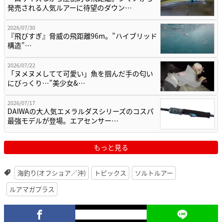
発売される人気ルアーに待望のダウン…
2026/07/30
『飛びすぎ』脅威の飛距離96m。”ハイブリッド
構造”…
2026/07/22
「ヌメヌメしてて可愛い」魚を掴んだ手の匂い
にびっくり…”美少女&…
2026/07/17
DAIWAの大人気エメラルダスシリーズのコスパ
最強モデルが登場。エアセンサー…
もっと見る
海釣り(オフショア／沖)
トピックス
ソルトルアー
ルアマガプラス