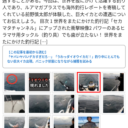
遇することがある。今回は、世界を股にかけて活躍する釣り
人であり、ルアマガプラスでも海外釣行レポートを寄稿して
くれている前野慎太郎が体験した、巨大イカとの遭遇につい
てお伝えしよう。 目次 1 世界をまたにかけた釣行記「セカ
マタチャンネル」にアップされた衝撃映像2 パワーのあるヒ
ラマサ用タックル（釣り具）でも歯が立たない！ 世界をま
たにかけた釣行記 […]
【この記事を最初から読む】
「ヤバいヤバいデカすぎだろ…」「うわっダイオウイカだ！」釣り中にとんでも
ない巨大イカ出現。パニック状態になりながら捕獲を試みる