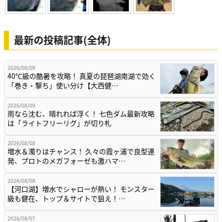
最新の投稿記事(全体)
2026/08/09
40℃級の酷暑を攻略！ 真夏の琵琶湖南湖で効く
「巻き・撃ち」使い分け【大西健…
2026/08/09
雨なら沈む、晴れれば浮く！ 七色ダム最新攻略
は「ライトフリーリグ」が切り札
2026/08/08
増水＆濁りはチャンス！ 久々の霞ヶ浦で良型連
発、プロトのメガフォーゼも激ハマ…
2026/08/08
【河口湖】増水でシャローが熱い！ モンスター
級も健在、トップ＆サイトで狙え！…
2026/08/07