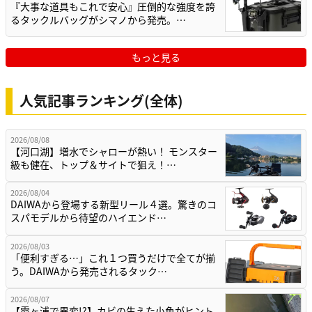
『大事な道具もこれで安心』圧倒的な強度を誇
るタックルバッグがシマノから発売。…
もっと見る
人気記事ランキング(全体)
2026/08/08
【河口湖】増水でシャローが熱い！ モンスター
級も健在、トップ＆サイトで狙え！…
2026/08/04
DAIWAから登場する新型リール４選。驚きのコ
スパモデルから待望のハイエンド…
2026/08/03
「便利すぎる…」これ１つ買うだけで全てが揃
う。DAIWAから発売されるタック…
2026/08/07
【霞ヶ浦で異変!?】カビの生えた小魚がヒント