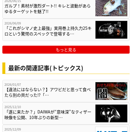
2026/06/15
ガルプ！素材が激烈ダート!! キレと波動があら
ゆるターゲットを魅了!!
2026/06/09
「これがシマノ史上最強」実用巻上持久力25キ
ロという驚愕のスペックで登場する…
もっと見る
最新の関連記事(トピックス)
2026/01/07
【違法にはならない？】アワビだと思って食べ
たら別の貝だった⁉「…
2025/12/10
「遂に来たか？」DAIWAが“意味深”なティザー
映像を公開、10年ぶりの新型…
2025/12/09