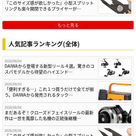
『このサイズ感が欲しかった』小型スプリット
リングも楽々開閉できるプライヤーが…
もっと見る
人気記事ランキング(全体)
2026/08/04
DAIWAから登場する新型リール４選。驚きのコ
スパモデルから待望のハイエンド…
2026/08/03
「便利すぎる…」これ１つ買うだけで全てが揃
う。DAIWAから発売されるタック…
2026/08/06
まだあるぞ！クローズドフェイスリールの最新
作は一世を風靡した名機の正統後継機…
2026/08/06
『このサイズ感が欲しかった』小型スプリット