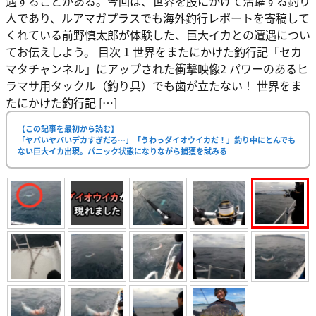
遇することがある。今回は、世界を股にかけて活躍する釣り
人であり、ルアマガプラスでも海外釣行レポートを寄稿して
くれている前野慎太郎が体験した、巨大イカとの遭遇につい
てお伝えしよう。 目次 1 世界をまたにかけた釣行記「セカ
マタチャンネル」にアップされた衝撃映像2 パワーのあるヒ
ラマサ用タックル（釣り具）でも歯が立たない！ 世界をま
たにかけた釣行記 […]
【この記事を最初から読む】
「ヤバいヤバいデカすぎだろ…」「うわっダイオウイカだ！」釣り中にとんでも
ない巨大イカ出現。パニック状態になりながら捕獲を試みる