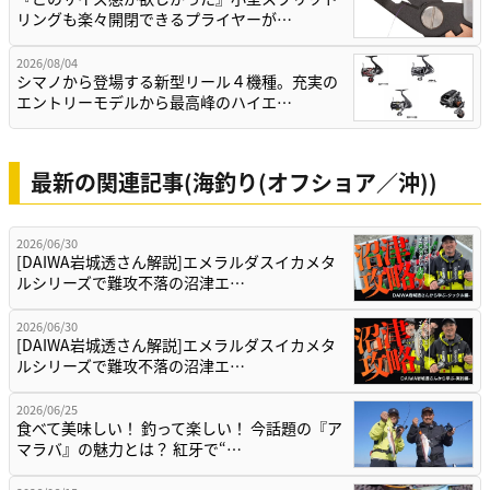
リングも楽々開閉できるプライヤーが…
2026/08/04
シマノから登場する新型リール４機種。充実の
エントリーモデルから最高峰のハイエ…
最新の関連記事(海釣り(オフショア／沖))
2026/06/30
[DAIWA岩城透さん解説]エメラルダスイカメタ
ルシリーズで難攻不落の沼津エ…
2026/06/30
[DAIWA岩城透さん解説]エメラルダスイカメタ
ルシリーズで難攻不落の沼津エ…
2026/06/25
食べて美味しい！ 釣って楽しい！ 今話題の『ア
マラバ』の魅力とは？ 紅牙で“…