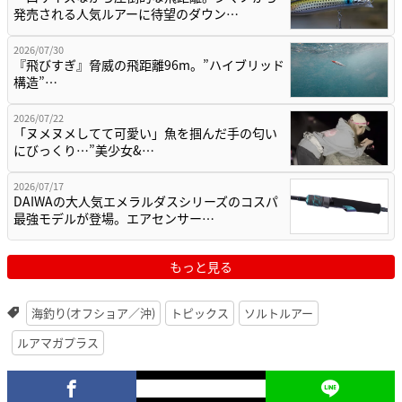
発売される人気ルアーに待望のダウン…
2026/07/30
『飛びすぎ』脅威の飛距離96m。”ハイブリッド
構造”…
2026/07/22
「ヌメヌメしてて可愛い」魚を掴んだ手の匂い
にびっくり…”美少女&…
2026/07/17
DAIWAの大人気エメラルダスシリーズのコスパ
最強モデルが登場。エアセンサー…
もっと見る
海釣り(オフショア／沖)
トピックス
ソルトルアー
ルアマガプラス