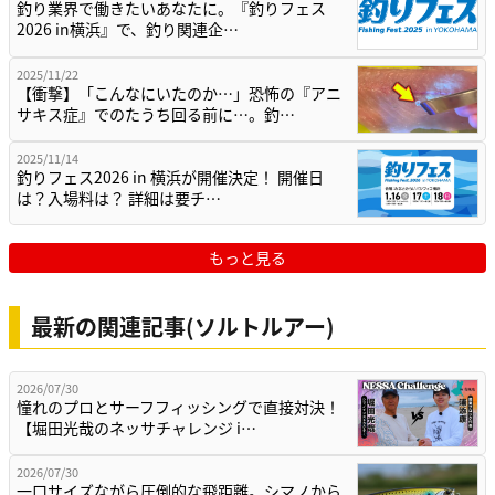
釣り業界で働きたいあなたに。『釣りフェス
2026 in横浜』で、釣り関連企…
2025/11/22
【衝撃】「こんなにいたのか…」恐怖の『アニ
サキス症』でのたうち回る前に…。釣…
2025/11/14
釣りフェス2026 in 横浜が開催決定！ 開催日
は？入場料は？ 詳細は要チ…
もっと見る
最新の関連記事(ソルトルアー)
2026/07/30
憧れのプロとサーフフィッシングで直接対決！
【堀田光哉のネッサチャレンジ i…
2026/07/30
一口サイズながら圧倒的な飛距離。シマノから