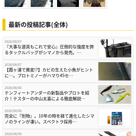
最新の投稿記事(全体)
2026/08/07
『大事な道具もこれで安心』圧倒的な強度を誇
るタックルバッグがシマノから発売。…
2026/08/07
【霞ヶ浦で異変!?】カビの生えた小魚がヒント
に…。プロトミノーがハマり45セ…
2026/08/06
テンフィートアンダーの新製品やプロトを紹
介！テスターの中山太喜による徹底解説…
2026/08/06
完全に『別物』。10年の時を経て進化したシマ
ノのラインが凄い。スペクトラ採用…
2026/08/06