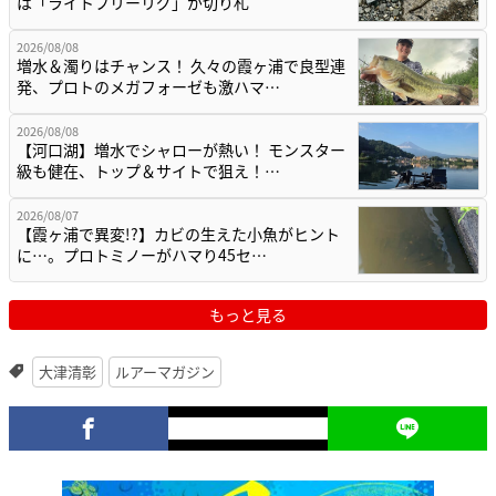
は「ライトフリーリグ」が切り札
2026/08/08
増水＆濁りはチャンス！ 久々の霞ヶ浦で良型連
発、プロトのメガフォーゼも激ハマ…
2026/08/08
【河口湖】増水でシャローが熱い！ モンスター
級も健在、トップ＆サイトで狙え！…
2026/08/07
【霞ヶ浦で異変!?】カビの生えた小魚がヒント
に…。プロトミノーがハマり45セ…
もっと見る
大津清彰
ルアーマガジン