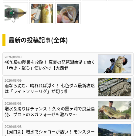
最新の投稿記事(全体)
2026/08/09
40℃級の酷暑を攻略！ 真夏の琵琶湖南湖で効く
「巻き・撃ち」使い分け【大西健…
2026/08/09
雨なら沈む、晴れれば浮く！ 七色ダム最新攻略
は「ライトフリーリグ」が切り札
2026/08/08
増水＆濁りはチャンス！ 久々の霞ヶ浦で良型連
発、プロトのメガフォーゼも激ハマ…
2026/08/08
【河口湖】増水でシャローが熱い！ モンスター