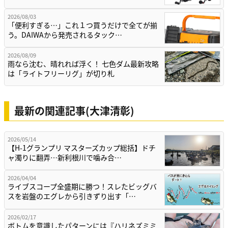
2026/08/03
「便利すぎる…」これ１つ買うだけで全てが揃
う。DAIWAから発売されるタック…
2026/08/09
雨なら沈む、晴れれば浮く！ 七色ダム最新攻略
は「ライトフリーリグ」が切り札
最新の関連記事(大津清彰)
2026/05/14
【H-1グランプリ マスターズカップ総括】ドチ
ャ濁りに翻弄…新利根川で噛み合…
2026/04/04
ライブスコープ全盛期に勝つ！スレたビッグバ
スを岩盤のエグレから引きずり出す「…
2026/02/17
ボトムを意識したパターンには『ハリネズミミ