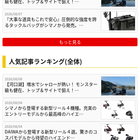
級も健在、トップ＆サイトで狙え！…
2026/08/07
『大事な道具もこれで安心』圧倒的な強度を誇
るタックルバッグがシマノから発売。…
もっと見る
人気記事ランキング(全体)
2026/08/08
【河口湖】増水でシャローが熱い！ モンスター
級も健在、トップ＆サイトで狙え！…
2026/08/04
シマノから登場する新型リール４機種。充実の
エントリーモデルから最高峰のハイエ…
2026/08/04
DAIWAから登場する新型リール４選。驚きのコ
スパモデルから待望のハイエンド…