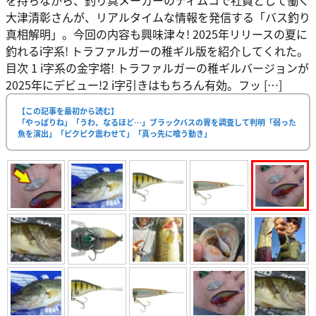
を持ちながら、釣り具メーカーのティムコで社員として働く
大津清彰さんが、リアルタイムな情報を発信する「バス釣り
真相解明」。今回の内容も興味津々! 2025年リリースの夏に
釣れるi字系! トラファルガーの稚ギル版を紹介してくれた。
目次 1 i字系の金字塔! トラファルガーの稚ギルバージョンが
2025年にデビュー!2 i字引きはもちろん有効。フッ […]
【この記事を最初から読む】
「やっぱりね」「うわ、なるほど…」ブラックバスの胃を調査して判明「弱った
魚を演出」「ピクピク震わせて」「真っ先に喰う動き」