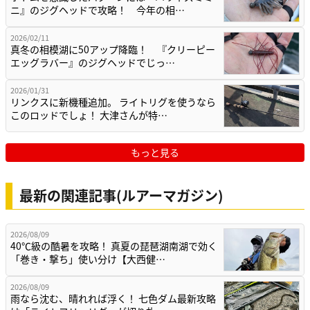
ニ』のジグヘッドで攻略！ 今年の相…
2026/02/11
真冬の相模湖に50アップ降臨！ 『クリーピー
エッグラバー』のジグヘッドでじっ…
2026/01/31
リンクスに新機種追加。 ライトリグを使うなら
このロッドでしょ！ 大津さんが特…
もっと見る
最新の関連記事(ルアーマガジン)
2026/08/09
40℃級の酷暑を攻略！ 真夏の琵琶湖南湖で効く
「巻き・撃ち」使い分け【大西健…
2026/08/09
雨なら沈む、晴れれば浮く！ 七色ダム最新攻略