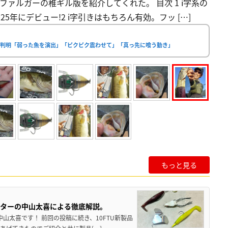
トラファルガーの稚ギル版を紹介してくれた。 目次 1 i字系の
5年にデビュー!2 i字引きはもちろん有効。フッ […]
て判明「弱った魚を演出」「ピクピク震わせて」「真っ先に喰う動き」
もっと見る
スターの中山太喜による徹底解説。
中山太喜です！ 前回の投稿に続き、10FTU新製品