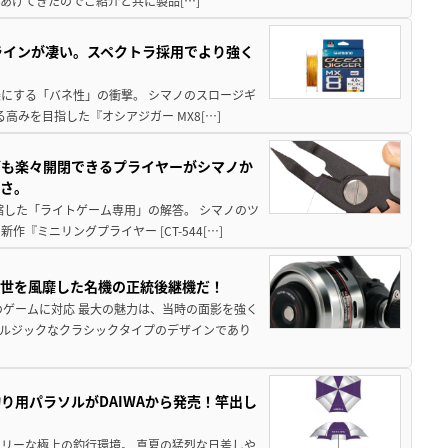
あげてきたのでご紹介と共に製品[…]
ラインが凄い。スペクトラ採用でより強く
楽にする「バネ性」の衝撃。 シマノのスロージギ
高みを目指した『オシアジガー MX8[…]
グも楽々開閉できるプライヤーがシマノか
すさ。
縮した「ライトゲーム専用」の解答。 シマノのツ
ミニリングプライヤー [CT-544[…]
一世を風靡した名機の正統後継機だ！
のゲームに対応 最大の魅力は、当時の面影を強く
ルジックなクラシックタイプのデザインであり
り用パラソルがDAIWAから発売！竿出し
リーな極上の釣行環境。 真夏の猛烈な日差しや