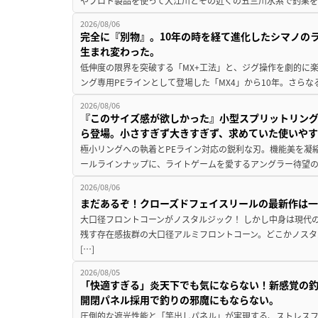
やプロト製品を使って大江川とその近くの五三川水系で釣果を
2026/08/06
完全に『別物』。10年の時を経て進化したシマノの
生まれ変わった。
低伸度の限界を突破する「MX+工法」と、ジグ操作を劇的に
ング専用PEラインとして登場した「MX4」から10年。さらなる
2026/08/06
『このサイズ感が欲しかった』小型スプリットリン
ら登場。小さすぎず大きすぎず、求めていた使いや
極小リングへの執着とPEライン対応の鋭利な刃。機能美を凝
ールラインナップに、ライトゲームを愛するアングラー待望の新作『
2026/08/06
まだあるぞ！クローズドフェイスリールの最新作は
大口径フロントコーンがノスタルジック！ しかし中身は現代
残す存在感抜群の大口径アルミフロントコーン。どこかノスタ
[…]
2026/08/05
「快適すぎる」炎天下でも気にならない！新感覚の釣
開閉パネル採用で釣りの邪魔にもならない。
圧倒的な遮光性能と「竿出しパネル」が実現する、ストレスフ