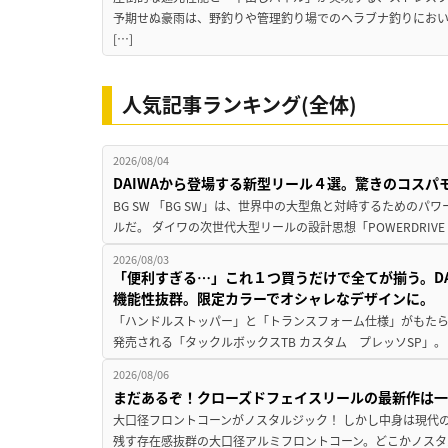
予期せぬ豪雨は、野釣りや管理釣り場でのヘラブナ釣りにお
[…]
人気記事ランキング(全体)
2026/08/04
DAIWAから登場する新型リール４選。驚きのコス
BG SW 「BG SW」は、世界中の大型魚と対峙するための
ルだ。 ダイワの次世代大型リールの設計思想「POWERDRIVE D
2026/08/03
「便利すぎる…」これ１つ買うだけで全てが揃う。D
機能性抜群。限定カラーでオシャレなデザインに。
「ハンドルストッパー」と「トランスフォーム仕様」がもたらす
発売される「タックルボックスTB カスタム プレッソSP」。
2026/08/06
まだあるぞ！クローズドフェイスリールの最新作は
大口径フロントコーンがノスタルジック！ しかし中身は現代
残す存在感抜群の大口径アルミフロントコーン。どこかノスタ