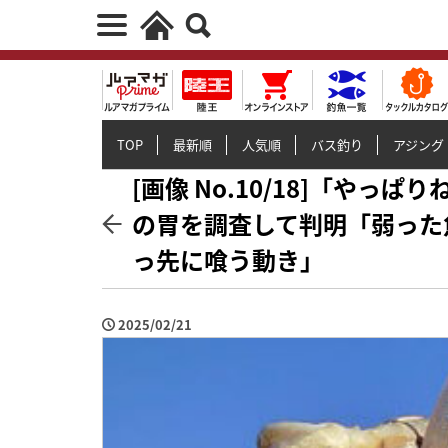
TOP
最新順
人気順
バス釣り
アジング
[画像 No.10/18]「や
の胃を調査して判明「弱った
っ先に喰う動き」
2025/02/21