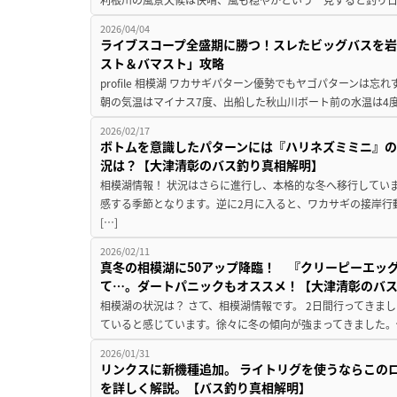
2026/04/04
ライブスコープ全盛期に勝つ！スレたビッグバスを
スト＆バマスト」攻略
profile 相模湖 ワカサギパターン優勢でもヤゴパターンは
朝の気温はマイナス7度、出船した秋山川ボート前の水温は4度
2026/02/17
ボトムを意識したパターンには『ハリネズミミニ』
況は？【大津清彰のバス釣り真相解明】
相模湖情報！ 状況はさらに進行し、本格的な冬へ移行してい
感する季節となります。逆に2月に入ると、ワカサギの接岸行
[…]
2026/02/11
真冬の相模湖に50アップ降臨！ 『クリーピーエッ
て…。ダートパニックもオススメ！【大津清彰のバ
相模湖の状況は？ さて、相模湖情報です。 2日間行ってきま
ていると感じています。徐々に冬の傾向が強まってきました。例
2026/01/31
リンクスに新機種追加。 ライトリグを使うならこの
を詳しく解説。【バス釣り真相解明】