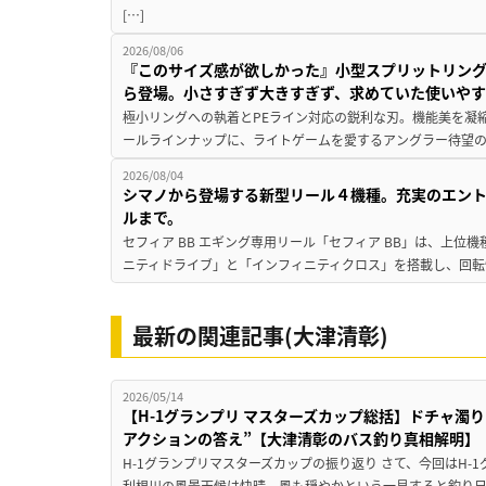
[…]
2026/08/06
『このサイズ感が欲しかった』小型スプリットリン
ら登場。小さすぎず大きすぎず、求めていた使いや
極小リングへの執着とPEライン対応の鋭利な刃。機能美を凝
ールラインナップに、ライトゲームを愛するアングラー待望の新作『
2026/08/04
シマノから登場する新型リール４機種。充実のエン
ルまで。
セフィア BB エギング専用リール「セフィア BB」は、上
ニティドライブ」と「インフィニティクロス」を搭載し、回転
最新の関連記事(大津清彰)
2026/05/14
【H-1グランプリ マスターズカップ総括】ドチャ濁
アクションの答え”【大津清彰のバス釣り真相解明】
H-1グランプリマスターズカップの振り返り さて、今回はH-
利根川の風景天候は快晴、風も穏やかという一見すると釣り日和