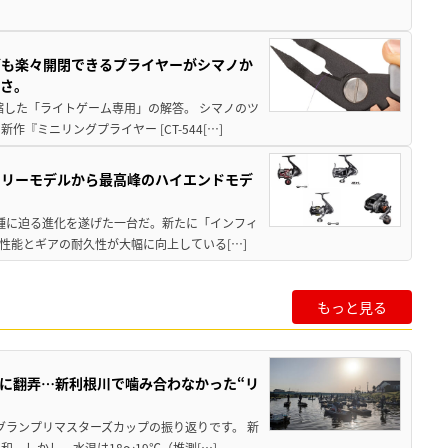
グも楽々開閉できるプライヤーがシマノか
すさ。
縮した「ライトゲーム専用」の解答。 シマノのツ
ミニリングプライヤー [CT-544[…]
トリーモデルから最高峰のハイエンドモデ
位機種に迫る進化を遂げた一台だ。新たに「インフィ
性能とギアの耐久性が大幅に向上している[…]
もっと見る
りに翻弄…新利根川で噛み合わなかった“リ
1グランプリマスターズカップの振り返りです。 新
。しかし、水温は18〜19℃（推測[…]