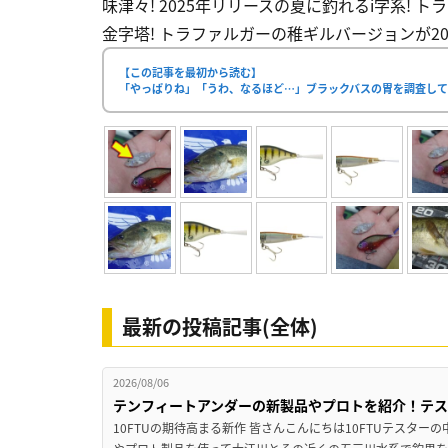
味津々! 2025年リリースの夏に釣れるi字系! 
金字塔! トラファルガーの稚ギルバージョンが202
【この記事を最初から読む】
「やっぱりね」「うわ、なるほど…」ブラックバスの胃を調査し
最新の投稿記事(全体)
2026/08/06
テンフィートアンダーの新製品やプロトを紹介！テ
10FTUの期待高まる新作 皆さんこんにちは10FTUテスターの