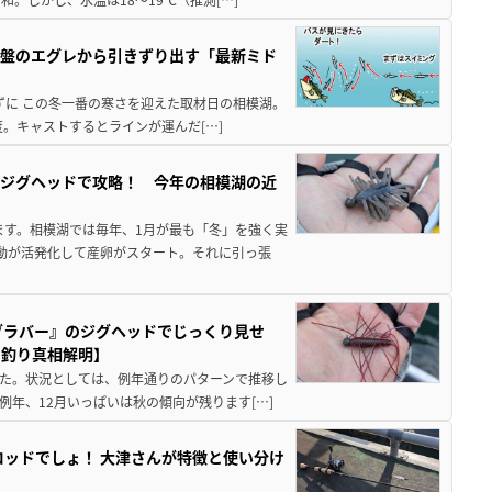
岩盤のエグレから引きずり出す「最新ミド
忘れずに この冬一番の寒さを迎えた取材日の相模湖。
。キャストするとラインが運んだ[…]
のジグヘッドで攻略！ 今年の相模湖の近
ます。相模湖では毎年、1月が最も「冬」を強く実
動が活発化して産卵がスタート。それに引っ張
グラバー』のジグヘッドでじっくり見せ
ス釣り真相解明】
した。状況としては、例年通りのパターンで推移し
年、12月いっぱいは秋の傾向が残ります[…]
ロッドでしょ！ 大津さんが特徴と使い分け