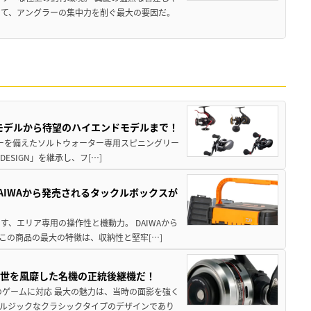
いて、アングラーの集中力を削ぐ最大の要因だ。
パモデルから待望のハイエンドモデルまで！
パワーを備えたソルトウォーター専用スピニングリー
ESIGN」を継承し、フ[…]
AIWAから発売されるタックルボックスが
、エリア専用の操作性と機動力。 DAIWAから
この商品の最大の特徴は、収納性と堅牢[…]
一世を風靡した名機の正統後継機だ！
のゲームに対応 最大の魅力は、当時の面影を強く
ルジックなクラシックタイプのデザインであり