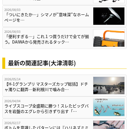
2026/08/03
「ついにきたか…」シマノが”意味深”なホーム
ページを…
2026/08/03
「便利すぎる…」これ１つ買うだけで全てが揃
う。DAIWAから発売されるタック…
最新の関連記事(大津清彰)
2026/05/14
【H-1グランプリ マスターズカップ総括】ドチ
ャ濁りに翻弄…新利根川で噛み合…
2026/04/04
ライブスコープ全盛期に勝つ！スレたビッグバ
スを岩盤のエグレから引きずり出す「…
2026/02/17
ボトムを意識したパターンには『ハリネズミミ