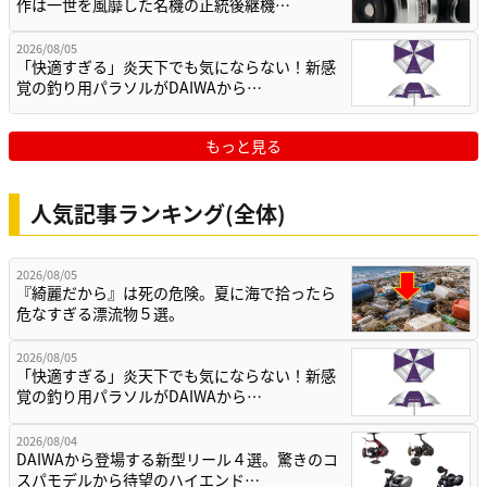
作は一世を風靡した名機の正統後継機…
2026/08/05
「快適すぎる」炎天下でも気にならない！新感
覚の釣り用パラソルがDAIWAから…
もっと見る
人気記事ランキング(全体)
2026/08/05
『綺麗だから』は死の危険。夏に海で拾ったら
危なすぎる漂流物５選。
2026/08/05
「快適すぎる」炎天下でも気にならない！新感
覚の釣り用パラソルがDAIWAから…
2026/08/04
DAIWAから登場する新型リール４選。驚きのコ
スパモデルから待望のハイエンド…