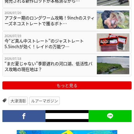
発売される新作ロッドが本格派ながら…
2026/07/20
アフター期のロングワーム攻略！9inchのスティ
ーズネコストレートで獲るボト…
2026/07/19
今“ど真ん中ストレート”のジャストレート
5.5inchが効く！レイドの万能ワ…
2026/07/18
“まだ夏じゃない”季節遅れの河口湖、低活性バ
ス攻略の現在地は？
もっと見る
大津清彰
ルアーマガジン