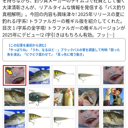
を持ちながら、釣り具メーカーのティムコで社員として働く
大津清彰さんが、リアルタイムな情報を発信する「バス釣り
真相解明」。今回の内容も興味津々! 2025年リリースの夏に
釣れるi字系! トラファルガーの稚ギル版を紹介してくれた。
目次 1 i字系の金字塔! トラファルガーの稚ギルバージョンが
2025年にデビュー!2 i字引きはもちろん有効。フッ […]
【この記事を最初から読む】
「やっぱりね」「うわ、なるほど…」ブラックバスの胃を調査して判明「弱った
魚を演出」「ピクピク震わせて」「真っ先に喰う動き」