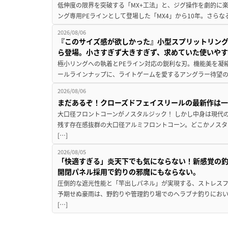
低伸度の限界を突破する「MX+工法」と、ジグ操作を劇的に
ング専用PEラインとして登場した「MX4」から10年。さらなる
2026/08/06
『このサイズ感が欲しかった』小型スプリットリン
ら登場。小さすぎず大きすぎず、求めていた使いや
極小リングへの執着とPEライン対応の鋭利な刃。機能美を凝
ールラインナップに、ライトゲームを愛するアングラー待望の新作『
2026/08/06
まだあるぞ！クローズドフェイスリールの最新作は
大口径フロントコーンがノスタルジック！ しかし中身は現代
残す存在感抜群の大口径アルミフロントコーン。どこかノスタ
[…]
2026/08/05
「快適すぎる」炎天下でも気にならない！新感覚の釣
開閉パネル採用で釣りの邪魔にもならない。
圧倒的な遮光性能と「竿出しパネル」が実現する、ストレスフ
予期せぬ豪雨は、野釣りや管理釣り場でのヘラブナ釣りにお
[…]