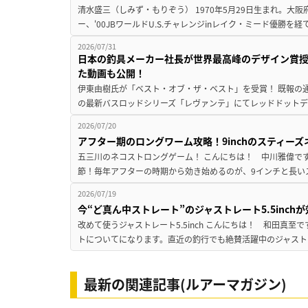
清水盛三（しみず・もりぞう） 1970年5月29日生まれ。大阪
ー、'00JBワールドU.S.チャレンジinレイク・ミード優勝を
2026/07/31
日本の釣具メーカー社長が世界最高峰のデザイン賞
た動画も公開！
伊東由樹氏が「ベスト・オブ・ザ・ベスト」を受賞！ 既報の通
の最新バスロッドシリーズ「レヴァンテ」にてレッドドットデザ
2026/07/20
アフター期のロングワーム攻略！9inchのスティー
五三川のネコストロングゲーム！ こんにちは！ 中川雅偉です
節！毎年アフターの時期から効き始めるのが、9インチと長いス
2026/07/19
今“ど真ん中ストレート”のジャストレート5.5inc
改めて使うジャストレート5.5inch こんにちは！ 和田真
トについてになります。直近の釣行でも絶賛活躍中のジャストレート
最新の関連記事(ルアーマガジン)