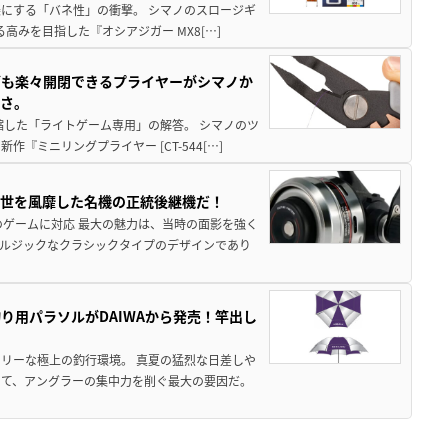
楽にする「バネ性」の衝撃。 シマノのスロージギ
高みを目指した『オシアジガー MX8[…]
グも楽々開閉できるプライヤーがシマノか
すさ。
縮した「ライトゲーム専用」の解答。 シマノのツ
ミニリングプライヤー [CT-544[…]
一世を風靡した名機の正統後継機だ！
のゲームに対応 最大の魅力は、当時の面影を強く
ルジックなクラシックタイプのデザインであり
り用パラソルがDAIWAから発売！竿出し
リーな極上の釣行環境。 真夏の猛烈な日差しや
いて、アングラーの集中力を削ぐ最大の要因だ。