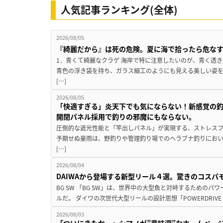
人気記事ランキング(全体)
2026/08/05
『綺麗だから』は死の危険。夏に海で拾ったら危な
1．青くて綺麗なクラゲ 海岸で特に注意したいのが、青く透
青色の浮き袋を持ち、ガラス細工のようにも見える美しい姿
[…]
2026/08/05
「快適すぎる」炎天下でも気にならない！新感覚の釣
開閉パネル採用で釣りの邪魔にもならない。
圧倒的な遮光性能と「竿出しパネル」が実現する、ストレスフ
予期せぬ豪雨は、野釣りや管理釣り場でのヘラブナ釣りにお
[…]
2026/08/04
DAIWAから登場する新型リール４選。驚きのコス
BG SW 「BG SW」は、世界中の大型魚と対峙するための
ルだ。 ダイワの次世代大型リールの設計思想「POWERDRIVE D
2026/08/03
「ついにきたか…」シマノが”意味深”なホームペー