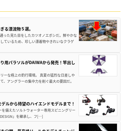
すぎる漂流物５選。
き通った見た目をしたカツオノエボシだ。鮮やかな
をしているため、珍しい漂着物やきれいなクラゲ
り用パラソルがDAIWAから発売！竿出し
リーな極上の釣行環境。 真夏の猛烈な日差しや
いて、アングラーの集中力を削ぐ最大の要因だ。
パモデルから待望のハイエンドモデルまで！
パワーを備えたソルトウォーター専用スピニングリー
ESIGN」を継承し、フ[…]
ジを公開。最高峰リールのモデルチェンジ