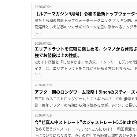
2026/07/24
【ルアーマガジン9月号】令和の最新トップウォータ
出た！令和の最新トップウォーターテクニック オリキン的、
高滝湖といえば春のワカサギパターンを思い浮かべるアングラ
[…]
2026/07/22
エリアトラウトを気軽に楽しめる。シマノから発売
強でお値段以上の性能。
Kガイド搭載と「しなやかさ」の追求。エントリーモデルの常
イズ」は、エリアトラウトをこれから始める方はもちろん、
[…]
2026/07/20
アフター期のロングワーム攻略！9inchのスティー
五三川のネコストロングゲーム！ こんにちは！ 中川雅偉です
節！毎年アフターの時期から効き始めるのが、9インチと長いス
2026/07/19
今“ど真ん中ストレート”のジャストレート5.5inc
改めて使うジャストレート5.5inch こんにちは！ 和田真
トについてになります。直近の釣行でも絶賛活躍中のジャストレート