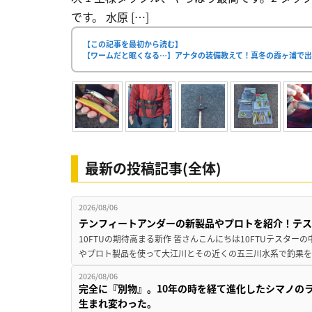
です。 水原 […]
【この記事を最初から読む】
【ワームだと眠くなる…】アナタの装備教えて！真冬の霞ヶ浦で出
最新の投稿記事(全体)
2026/08/06
テンフィートアンダーの新製品やプロトを紹介！テ
10FTUの期待高まる新作 皆さんこんにちは10FTUテスターの
やプロト製品を使って大江川とその近くの五三川水系で釣果を
2026/08/06
完全に『別物』。10年の時を経て進化したシマノの
生まれ変わった。