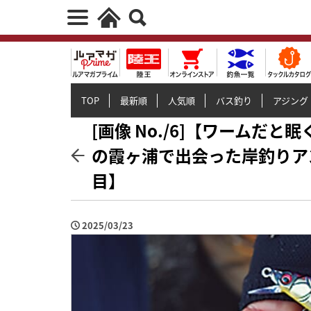
TOP
最新順
人気順
バス釣り
アジング
[画像 No./6]【ワームだ
の霞ヶ浦で出会った岸釣りア
目】
2025/03/23