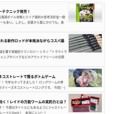
ーテクニック発売！
高滝湖ボイル攻略とエリア選択の思考法折金一樹
ーも多い。しかし、初夏から夏にかけても、表
される新作ロッドが本格派ながらコスパ最
識を覆す実戦的テクノロジー シマノ「トラウトラ
キャンプやハイクなどのアウトドアシーンの合間
ズネコストレートで獲るボトムゲーム
！ 今年もやってきました！ ロングワームの季
ティーズネコストレートロングです。 今回[…]
hが効く！レイドの万能ワームの実釣力とは？
至です！ 今週はタイトルにもあるようにジャストレー
5.5inch！ 本当にシン[…]