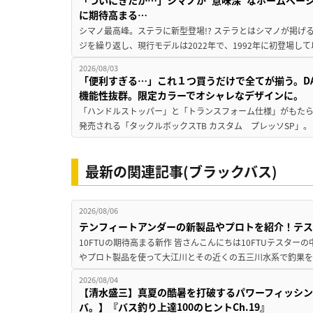
に期待高まる…
シマノ最高峰。ステラに新型登場!? ステラとはシマノが掲げ
ジを繰り返し、現行モデルは2022年で、1992年に初登場し
2026/08/03
「便利すぎる…」これ１つ買うだけで全てが揃う。D
機能性抜群。限定カラーでオシャレなデザインに。
「ハンドルストッパー」と「トランスフォーム仕様」がもたらす
発売される「タックルボックスTB カスタム プレッソSP」。
最新の関連記事(ブラックバス)
2026/08/06
テンフィートアンダーの新製品やプロトを紹介！テ
10FTUの期待高まる新作 皆さんこんにちは10FTUテスターの
やプロト製品を使って大江川とその近くの五三川水系で釣果を
2026/08/04
【清水盛三】真夏の酷暑を打破するパワーフィッシン
バ。】『バス釣り上達100のヒントCh.19』