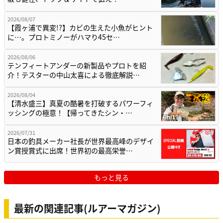
2026/08/07
【霞ヶ浦で異変!?】カビの生えた小魚がヒント
に…。プロトミノーがハマり45セ…
2026/08/06
テンフィートアンダーの新製品やプロトを紹
介！テスターの中山太喜による徹底解説…
2026/08/04
【清水盛三】真夏の酷暑を打破するパワーフィ
ッシングの極意！【帰ってきたシン・…
2026/07/31
日本の釣具メーカー社長が世界最高峰のデザイ
ン賞授賞式に出席！世界初の最高栄誉…
もっと見る
最新の関連記事(ルアーマガジン)