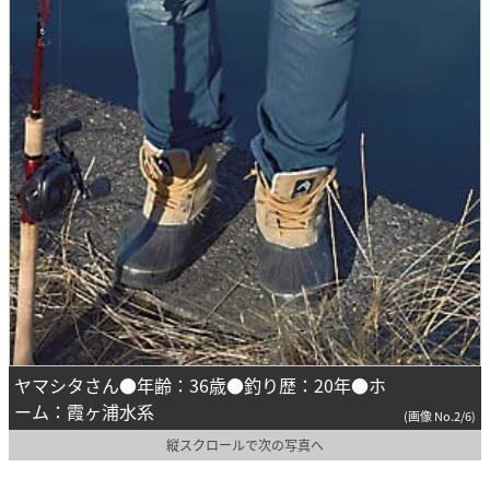
ヤマシタさん●年齢：36歳●釣り歴：20年●ホ
ーム：霞ヶ浦水系
(画像 No.2/6)
縦スクロールで次の写真へ