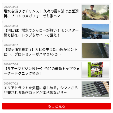
2026/08/08
増水＆濁りはチャンス！ 久々の霞ヶ浦で良型連
発、プロトのメガフォーゼも激ハマ…
2026/08/08
【河口湖】増水でシャローが熱い！ モンスター
級も健在、トップ＆サイトで狙え！…
2026/08/07
【霞ヶ浦で異変!?】カビの生えた小魚がヒント
に…。プロトミノーがハマり45セ…
2026/07/24
【ルアーマガジン9月号】令和の最新トップウォ
ーターテクニック発売！
2026/07/22
エリアトラウトを気軽に楽しめる。シマノから
発売される新作ロッドが本格派ながら…
もっと見る