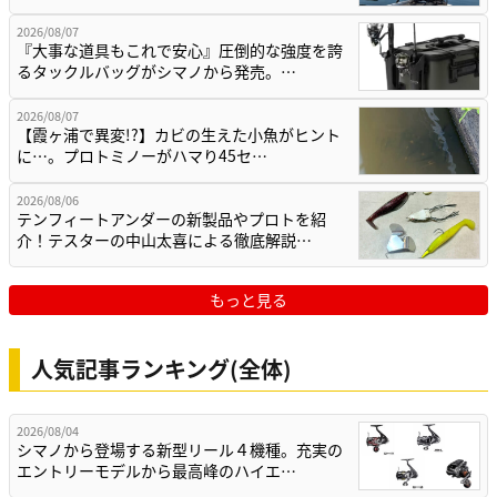
2026/08/07
『大事な道具もこれで安心』圧倒的な強度を誇
るタックルバッグがシマノから発売。…
2026/08/07
【霞ヶ浦で異変!?】カビの生えた小魚がヒント
に…。プロトミノーがハマり45セ…
2026/08/06
テンフィートアンダーの新製品やプロトを紹
介！テスターの中山太喜による徹底解説…
もっと見る
人気記事ランキング(全体)
2026/08/04
シマノから登場する新型リール４機種。充実の
エントリーモデルから最高峰のハイエ…