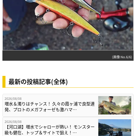
(画像 No.6/6)
最新の投稿記事(全体)
2026/08/08
増水＆濁りはチャンス！ 久々の霞ヶ浦で良型連
発、プロトのメガフォーゼも激ハマ…
2026/08/08
【河口湖】増水でシャローが熱い！ モンスター
級も健在、トップ＆サイトで狙え！…