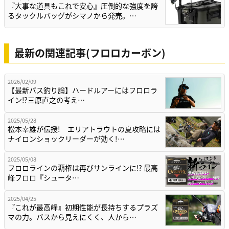
『大事な道具もこれで安心』圧倒的な強度を誇
るタックルバッグがシマノから発売。…
最新の関連記事(フロロカーボン)
2026/02/09
【最新バス釣り論】ハードルアーにはフロロラ
イン⁉三原直之の考え…
2025/05/28
松本幸雄が伝授! エリアトラウトの夏攻略には
ナイロンショックリーダーが効く!…
2025/05/08
フロロラインの覇権は再びサンラインに⁉ 最高
峰フロロ『シュータ…
2025/04/25
『これが最高峰』初期性能が長持ちするプラズ
マの力。バスから見えにくく、人から…