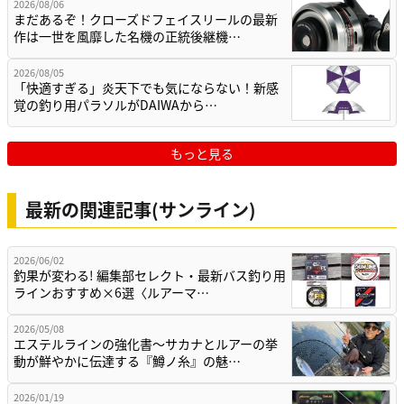
2026/08/06
まだあるぞ！クローズドフェイスリールの最新
作は一世を風靡した名機の正統後継機…
2026/08/05
「快適すぎる」炎天下でも気にならない！新感
覚の釣り用パラソルがDAIWAから…
もっと見る
最新の関連記事(サンライン)
2026/06/02
釣果が変わる! 編集部セレクト・最新バス釣り用
ラインおすすめ×6選〈ルアーマ…
2026/05/08
エステルラインの強化書～サカナとルアーの挙
動が鮮やかに伝達する『鱒ノ糸』の魅…
2026/01/19