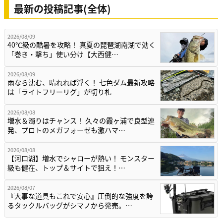
最新の投稿記事(全体)
2026/08/09
40℃級の酷暑を攻略！ 真夏の琵琶湖南湖で効く
「巻き・撃ち」使い分け【大西健…
2026/08/09
雨なら沈む、晴れれば浮く！ 七色ダム最新攻略
は「ライトフリーリグ」が切り札
2026/08/08
増水＆濁りはチャンス！ 久々の霞ヶ浦で良型連
発、プロトのメガフォーゼも激ハマ…
2026/08/08
【河口湖】増水でシャローが熱い！ モンスター
級も健在、トップ＆サイトで狙え！…
2026/08/07
『大事な道具もこれで安心』圧倒的な強度を誇
るタックルバッグがシマノから発売。…