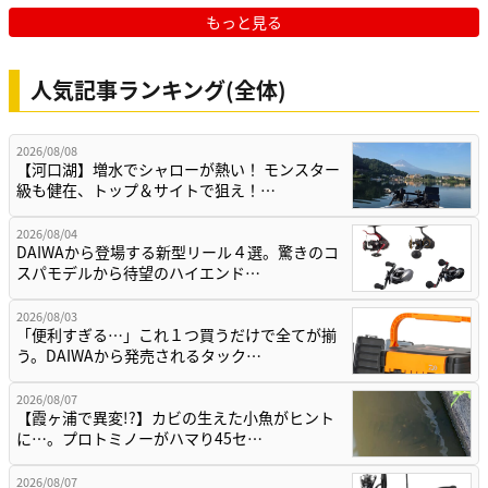
もっと見る
人気記事ランキング(全体)
2026/08/08
【河口湖】増水でシャローが熱い！ モンスター
級も健在、トップ＆サイトで狙え！…
2026/08/04
DAIWAから登場する新型リール４選。驚きのコ
スパモデルから待望のハイエンド…
2026/08/03
「便利すぎる…」これ１つ買うだけで全てが揃
う。DAIWAから発売されるタック…
2026/08/07
【霞ヶ浦で異変!?】カビの生えた小魚がヒント
に…。プロトミノーがハマり45セ…
2026/08/07