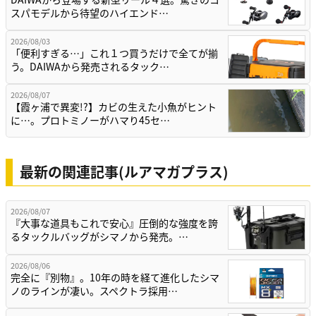
スパモデルから待望のハイエンド…
2026/08/03
「便利すぎる…」これ１つ買うだけで全てが揃
う。DAIWAから発売されるタック…
2026/08/07
【霞ヶ浦で異変!?】カビの生えた小魚がヒント
に…。プロトミノーがハマり45セ…
最新の関連記事(ルアマガプラス)
2026/08/07
『大事な道具もこれで安心』圧倒的な強度を誇
るタックルバッグがシマノから発売。…
2026/08/06
完全に『別物』。10年の時を経て進化したシマ
ノのラインが凄い。スペクトラ採用…