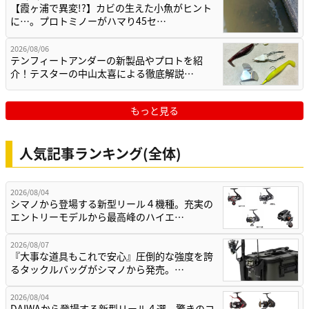
【霞ヶ浦で異変!?】カビの生えた小魚がヒント
に…。プロトミノーがハマり45セ…
2026/08/06
テンフィートアンダーの新製品やプロトを紹
介！テスターの中山太喜による徹底解説…
もっと見る
人気記事ランキング(全体)
2026/08/04
シマノから登場する新型リール４機種。充実の
エントリーモデルから最高峰のハイエ…
2026/08/07
『大事な道具もこれで安心』圧倒的な強度を誇
るタックルバッグがシマノから発売。…
2026/08/04
DAIWAから登場する新型リール４選。驚きのコ