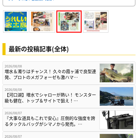
最新の投稿記事(全体)
2026/08/08
増水＆濁りはチャンス！ 久々の霞ヶ浦で良型連
発、プロトのメガフォーゼも激ハマ…
2026/08/08
【河口湖】増水でシャローが熱い！ モンスター
級も健在、トップ＆サイトで狙え！…
2026/08/07
『大事な道具もこれで安心』圧倒的な強度を誇
るタックルバッグがシマノから発売。…
2026/08/07