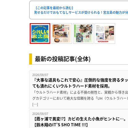
【この記事を最初から読む】
見せるだけでおもてなしサービスが受けられる！宮古島の魅力が
最新の投稿記事(全体)
2026/08/07
『大事な道具もこれで安心』圧倒的な強度を誇るタ
ても潰れにくいウルトラハード素材を採用。
「ウルトラハード素材」による不撓の剛性と、実戦から導き出
グカテゴリーにおいて絶大な信頼を誇る「UH（ウルトラハー
[…]
2026/08/07
【霞ヶ浦で異変!?】カビの生えた小魚がヒントに…。
【鈴木翔のIT’S SHO TIME !!!】