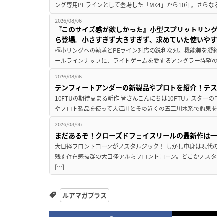
ング専用PEラインとして登場した「MX4」から10年。さらなる
2026/08/06
『このサイズ感が欲しかった』小型スプリットリン
ら登場。小さすぎず大きすぎず、求めていた使いや
極小リングへの執着とPEライン対応の鋭利な刃。機能美を凝
ールラインナップに、ライトゲームを愛するアングラー待望の新作『
2026/08/06
テンフィートアンダーの新製品やプロトを紹介！テ
10FTUの期待高まる新作 皆さんこんにちは10FTUテスターの
やプロト製品を使って大江川とその近くの五三川水系で釣果を
2026/08/06
まだあるぞ！クローズドフェイスリールの最新作は
大口径フロントコーンがノスタルジック！ しかし中身は現代
残す存在感抜群の大口径アルミフロントコーン。どこかノスタ
[…]
ルアマガプラス