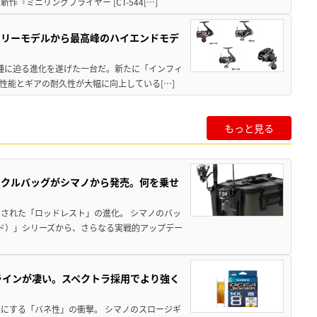
ミニリングプライヤー [CT-544[…]
トリーモデルから最高峰のハイエンドモデ
位機種に迫る進化を遂げた一台だ。新たに「インフィ
性能とギアの耐久性が大幅に向上している[…]
もっと見る
ックルバッグがシマノから発売。何を乗せ
された「ロッドレスト」の進化。 シマノのバッ
ド）」シリーズから、さらなる実戦的アップデー
ラインが凄い。スペクトラ採用でより強く
楽にする「バネ性」の衝撃。 シマノのスロージギ