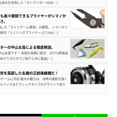
高みを目指した『オシアジガー MX8[…]
グも楽々開閉できるプライヤーがシマノか
すさ。
縮した「ライトゲーム専用」の解答。 シマノのツ
ミニリングプライヤー [CT-544[…]
スターの中山太喜による徹底解説。
中山太喜です！ 前回の投稿に続き、10FTU新製品
あげてきたのでご紹介と共に製品[…]
一世を風靡した名機の正統後継機だ！
のゲームに対応 最大の魅力は、当時の面影を強く
ルジックなクラシックタイプのデザインであり