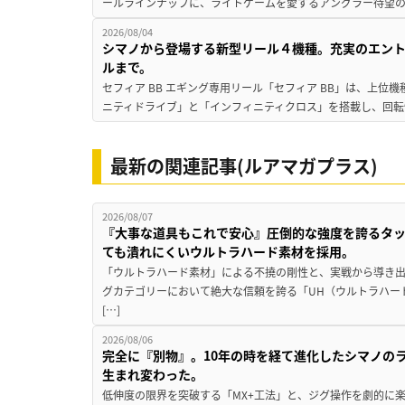
ールラインナップに、ライトゲームを愛するアングラー待望の新作『
2026/08/04
シマノから登場する新型リール４機種。充実のエン
ルまで。
セフィア BB エギング専用リール「セフィア BB」は、上
ニティドライブ」と「インフィニティクロス」を搭載し、回転
最新の関連記事(ルアマガプラス)
2026/08/07
『大事な道具もこれで安心』圧倒的な強度を誇るタ
ても潰れにくいウルトラハード素材を採用。
「ウルトラハード素材」による不撓の剛性と、実戦から導き出
グカテゴリーにおいて絶大な信頼を誇る「UH（ウルトラハー
[…]
2026/08/06
完全に『別物』。10年の時を経て進化したシマノの
生まれ変わった。
低伸度の限界を突破する「MX+工法」と、ジグ操作を劇的に