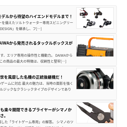
パモデルから待望のハイエンドモデルまで！
パワーを備えたソルトウォーター専用スピニングリー
ESIGN」を継承し、フ[…]
AIWAから発売されるタックルボックスが
、エリア専用の操作性と機動力。 DAIWAから
この商品の最大の特徴は、収納性と堅牢[…]
一世を風靡した名機の正統後継機だ！
のゲームに対応 最大の魅力は、当時の面影を強く
ルジックなクラシックタイプのデザインであり
グも楽々開閉できるプライヤーがシマノか
すさ。
縮した「ライトゲーム専用」の解答。 シマノのツ