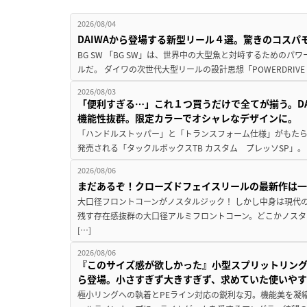
2026/08/04
DAIWAから登場する新型リール４選。驚きのコス
BG SW 「BG SW」は、世界中の大型魚と対峙するための
ルだ。 ダイワの次世代大型リールの設計思想「POWERDRIVE D
2026/08/03
「便利すぎる…」これ１つ買うだけで全てが揃う。D
機能性抜群。限定カラーでオシャレなデザインに。
「ハンドルストッパー」と「トランスフォーム仕様」がもたらす
発売される「タックルボックスTB カスタム プレッソSP」。
2026/08/06
まだあるぞ！クローズドフェイスリールの最新作は
大口径フロントコーンがノスタルジック！ しかし中身は現代
残す存在感抜群の大口径アルミフロントコーン。どこかノスタ
[…]
2026/08/06
『このサイズ感が欲しかった』小型スプリットリン
ら登場。小さすぎず大きすぎず、求めていた使いや
極小リングへの執着とPEライン対応の鋭利な刃。機能美を凝