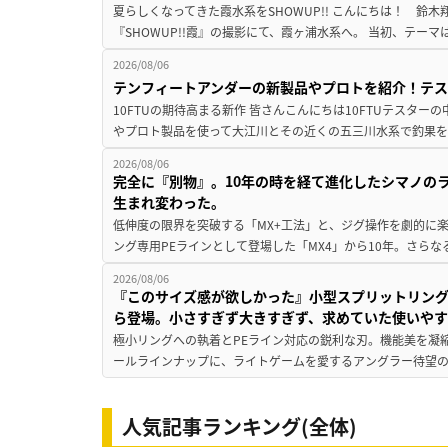
夏らしくなってきた霞水系をSHOWUP!! こんにちは！ 鈴木翔です。
『SHOWUP!!霞』の撮影にて、霞ヶ浦水系へ。 当初、テーマ
2026/08/06
テンフィートアンダーの新製品やプロトを紹介！テ
10FTUの期待高まる新作 皆さんこんにちは10FTUテスターの
やプロト製品を使って大江川とその近くの五三川水系で釣果を
2026/08/06
完全に『別物』。10年の時を経て進化したシマノの
生まれ変わった。
低伸度の限界を突破する「MX+工法」と、ジグ操作を劇的に
ング専用PEラインとして登場した「MX4」から10年。さらなる
2026/08/06
『このサイズ感が欲しかった』小型スプリットリン
ら登場。小さすぎず大きすぎず、求めていた使いや
極小リングへの執着とPEライン対応の鋭利な刃。機能美を凝
ールラインナップに、ライトゲームを愛するアングラー待望の新作『
人気記事ランキング(全体)