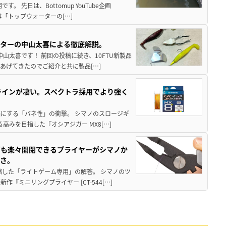
 先日は、Bottomup YouTube企画
は「トップウォーターの[…]
スターの中山太喜による徹底解説。
中山太喜です！ 前回の投稿に続き、10FTU新製品
あげてきたのでご紹介と共に製品[…]
ラインが凄い。スペクトラ採用でより強く
楽にする「バネ性」の衝撃。 シマノのスロージギ
高みを目指した『オシアジガー MX8[…]
グも楽々開閉できるプライヤーがシマノか
すさ。
縮した「ライトゲーム専用」の解答。 シマノのツ
ミニリングプライヤー [CT-544[…]