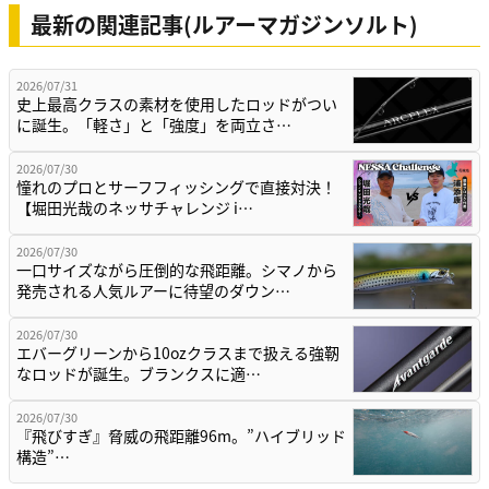
最新の関連記事(ルアーマガジンソルト)
2026/07/31
史上最高クラスの素材を使用したロッドがつい
に誕生。「軽さ」と「強度」を両立さ…
2026/07/30
憧れのプロとサーフフィッシングで直接対決！
【堀田光哉のネッサチャレンジ i…
2026/07/30
一口サイズながら圧倒的な飛距離。シマノから
発売される人気ルアーに待望のダウン…
2026/07/30
エバーグリーンから10ozクラスまで扱える強靭
なロッドが誕生。ブランクスに適…
2026/07/30
『飛びすぎ』脅威の飛距離96m。”ハイブリッド
構造”…