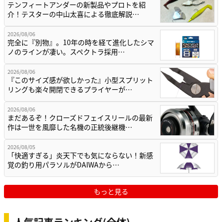
テンフィートアンダーの新製品やプロトを紹
介！テスターの中山太喜による徹底解説…
2026/08/06
完全に『別物』。10年の時を経て進化したシマ
ノのラインが凄い。スペクトラ採用…
2026/08/06
『このサイズ感が欲しかった』小型スプリット
リングも楽々開閉できるプライヤーが…
2026/08/06
まだあるぞ！クローズドフェイスリールの最新
作は一世を風靡した名機の正統後継機…
2026/08/05
「快適すぎる」炎天下でも気にならない！新感
覚の釣り用パラソルがDAIWAから…
もっと見る