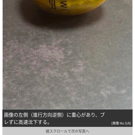
画像の左側（進行方向逆側）に重心があり、ブ
レずに高速沈下する。
(画像 No.5/8)
縦スクロールで次の写真へ