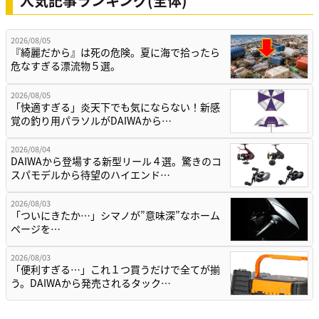
人気記事ランキング(全体)
2026/08/05
『綺麗だから』は死の危険。夏に海で拾ったら
危なすぎる漂流物５選。
2026/08/05
「快適すぎる」炎天下でも気にならない！新感
覚の釣り用パラソルがDAIWAから…
2026/08/04
DAIWAから登場する新型リール４選。驚きのコ
スパモデルから待望のハイエンド…
2026/08/03
「ついにきたか…」シマノが”意味深”なホーム
ページを…
2026/08/03
「便利すぎる…」これ１つ買うだけで全てが揃
う。DAIWAから発売されるタック…