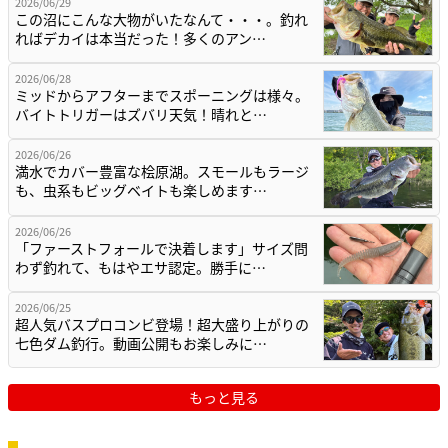
2026/06/29
この沼にこんな大物がいたなんて・・・。釣れ
ればデカイは本当だった！多くのアン…
2026/06/28
ミッドからアフターまでスポーニングは様々。
バイトトリガーはズバリ天気！晴れと…
2026/06/26
満水でカバー豊富な桧原湖。スモールもラージ
も、虫系もビッグベイトも楽しめます…
2026/06/26
「ファーストフォールで決着します」サイズ問
わず釣れて、もはやエサ認定。勝手に…
2026/06/25
超人気バスプロコンビ登場！超大盛り上がりの
七色ダム釣行。動画公開もお楽しみに…
もっと見る