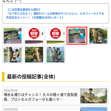
なんと […]
【この記事を最初から読む】
「もう手に入れた？」激釣れワームの新色がヤバいらしい。どのフィールドでも
高反応なルーシー！【大西健太のOKレポート】
最新の投稿記事(全体)
2026/08/08
増水＆濁りはチャンス！ 久々の霞ヶ浦で良型連
発、プロトのメガフォーゼも激ハマ…
2026/08/08