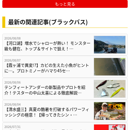
もっと見る
最新の関連記事(ブラックバス)
2026/08/08
【河口湖】増水でシャローが熱い！ モンスター
級も健在、トップ＆サイトで狙え！…
2026/08/07
【霞ヶ浦で異変!?】カビの生えた小魚がヒント
に…。プロトミノーがハマり45セ…
2026/08/06
テンフィートアンダーの新製品やプロトを紹
介！テスターの中山太喜による徹底解説…
2026/08/04
【清水盛三】真夏の酷暑を打破するパワーフィ
ッシングの極意！【帰ってきたシン・…
2026/07/31