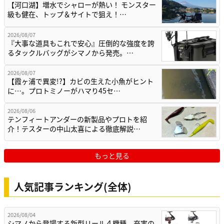
【河口湖】増水でシャローが熱い！ モンスター
級も健在、トップ＆サイトで狙え！…
2026/08/07
『大事な道具もこれで安心』圧倒的な強度を誇
るタックルバッグがシマノから発売。…
2026/08/07
【霞ヶ浦で異変!?】カビの生えた小魚がヒント
に…。プロトミノーがハマり45セ…
2026/08/06
テンフィートアンダーの新製品やプロトを紹
介！テスターの中山太喜による徹底解説…
もっと見る
人気記事ランキング(全体)
2026/08/04
シマノから登場する新型リール４機種。充実の