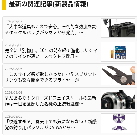
最新の関連記事(新製品情報)
2026/08/07
『大事な道具もこれで安心』圧倒的な強度を誇
るタックルバッグがシマノから発売。…
2026/08/06
完全に『別物』。10年の時を経て進化したシマ
ノのラインが凄い。スペクトラ採用…
2026/08/06
『このサイズ感が欲しかった』小型スプリット
リングも楽々開閉できるプライヤーが…
2026/08/06
まだあるぞ！クローズドフェイスリールの最新
作は一世を風靡した名機の正統後継機…
2026/08/05
「快適すぎる」炎天下でも気にならない！新感
覚の釣り用パラソルがDAIWAから…