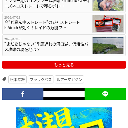
アフター期のロングワーム攻略！9inchのスティ
ーズネコストレートで獲るボト…
2026/07/19
今“ど真ん中ストレート”のジャストレート
5.5inchが効く！レイドの万能ワ…
2026/07/18
“まだ夏じゃない”季節遅れの河口湖、低活性バ
ス攻略の現在地は？
もっと見る
松本幸雄
ブラックバス
ルアーマガジン