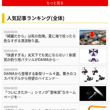
もっと見る
人気記事ランキング(全体)
2026/08/05
『綺麗だから』は死の危険。夏に海で拾ったら
危なすぎる漂流物５選。
2026/08/05
「快適すぎる」炎天下でも気にならない！新感
覚の釣り用パラソルがDAIWAから…
2026/08/04
DAIWAから登場する新型リール４選。驚きのコ
スパモデルから待望のハイエンド…
2026/08/03
「ついにきたか…」シマノが”意味深”なホーム
ページを…
2026/08/03