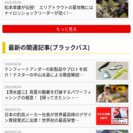
2025/05/28
松本幸雄が伝授! エリアトラウトの夏攻略には
ナイロンショックリーダーが効く!…
もっと見る
最新の関連記事(ブラックバス)
2026/08/06
テンフィートアンダーの新製品やプロトを紹
介！テスターの中山太喜による徹底解説…
2026/08/04
【清水盛三】真夏の酷暑を打破するパワーフィ
ッシングの極意！【帰ってきたシン・…
2026/07/31
日本の釣具メーカー社長が世界最高峰のデザイ
ン賞授賞式に出席！世界初の最高栄誉…
2026/07/20