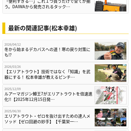
「便利すぎる…」これ１つ買うだけで全てが揃
う。DAIWAから発売されるタック…
最新の関連記事(松本幸雄)
2026/04/12
冬から始まるデカバスへの道！寒の戻り対策に
も⁉
2026/03/26
【エリアトラウト】技術ではなく「知識」を武
器にする！ 松本幸雄が教えるピンチ…
2025/12/09
ルアーマガジン鱒王7がエリアトラウトを倍速進
化!!【2025年12月15日発…
2025/06/30
エリアトラウト・ゼロを抜け出すための達人メ
ソッド【ゼロ回避の妙手】【千葉栄一…