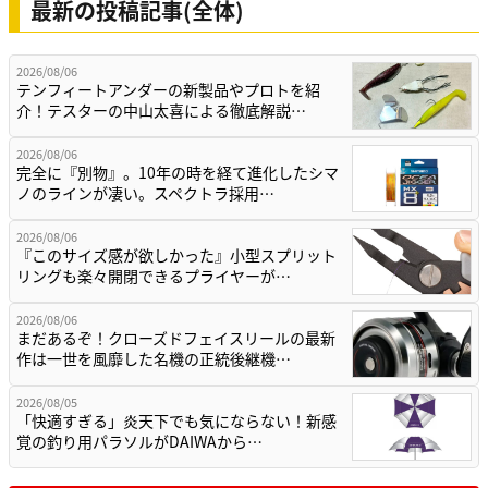
最新の投稿記事(全体)
2026/08/06
テンフィートアンダーの新製品やプロトを紹
介！テスターの中山太喜による徹底解説…
2026/08/06
完全に『別物』。10年の時を経て進化したシマ
ノのラインが凄い。スペクトラ採用…
2026/08/06
『このサイズ感が欲しかった』小型スプリット
リングも楽々開閉できるプライヤーが…
2026/08/06
まだあるぞ！クローズドフェイスリールの最新
作は一世を風靡した名機の正統後継機…
2026/08/05
「快適すぎる」炎天下でも気にならない！新感
覚の釣り用パラソルがDAIWAから…