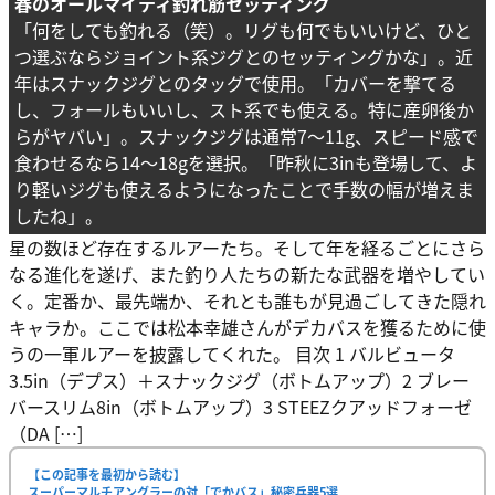
春のオールマイティ釣れ筋セッティング
「何をしても釣れる（笑）。リグも何でもいいけど、ひと
つ選ぶならジョイント系ジグとのセッティングかな」。近
年はスナックジグとのタッグで使用。「カバーを撃てる
し、フォールもいいし、スト系でも使える。特に産卵後か
らがヤバい」。スナックジグは通常7〜11g、スピード感で
食わせるなら14〜18gを選択。「昨秋に3inも登場して、よ
り軽いジグも使えるようになったことで手数の幅が増えま
したね」。
星の数ほど存在するルアーたち。そして年を経るごとにさら
なる進化を遂げ、また釣り人たちの新たな武器を増やしてい
く。定番か、最先端か、それとも誰もが見過ごしてきた隠れ
キャラか。ここでは松本幸雄さんがデカバスを獲るために使
うの一軍ルアーを披露してくれた。 目次 1 バルビュータ
3.5in（デプス）＋スナックジグ（ボトムアップ）2 ブレー
バースリム8in（ボトムアップ）3 STEEZクアッドフォーゼ
（DA […]
【この記事を最初から読む】
スーパーマルチアングラーの対「でかバス」秘密兵器5選