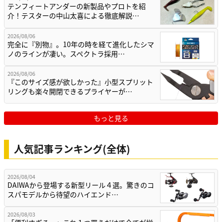
テンフィートアンダーの新製品やプロトを紹
介！テスターの中山太喜による徹底解説…
2026/08/06
完全に『別物』。10年の時を経て進化したシマ
ノのラインが凄い。スペクトラ採用…
2026/08/06
『このサイズ感が欲しかった』小型スプリット
リングも楽々開閉できるプライヤーが…
もっと見る
人気記事ランキング(全体)
2026/08/04
DAIWAから登場する新型リール４選。驚きのコ
スパモデルから待望のハイエンド…
2026/08/03