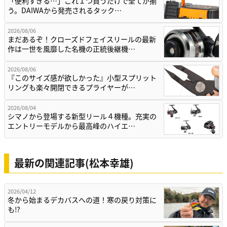
「便利すぎる…」これ１つ買うだけで全てが揃
う。DAIWAから発売されるタック…
2026/08/06
まだあるぞ！クローズドフェイスリールの最新
作は一世を風靡した名機の正統後継機…
2026/08/06
『このサイズ感が欲しかった』小型スプリット
リングも楽々開閉できるプライヤーが…
2026/08/04
シマノから登場する新型リール４機種。充実の
エントリーモデルから最高峰のハイエ…
最新の関連記事(松本幸雄)
2026/04/12
冬から始まるデカバスへの道！寒の戻り対策に
も⁉