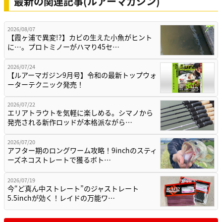
最新の関連記事(ルアーマガジン)
2026/08/07
【霞ヶ浦で異変!?】カビの生えた小魚がヒント
に…。プロトミノーがハマり45セ…
2026/07/24
【ルアーマガジン9月号】令和の最新トップウォ
ーターテクニック発売！
2026/07/22
エリアトラウトを気軽に楽しめる。シマノから
発売される新作ロッドが本格派ながら…
2026/07/20
アフター期のロングワーム攻略！9inchのスティ
ーズネコストレートで獲るボト…
2026/07/19
今“ど真ん中ストレート”のジャストレート
5.5inchが効く！レイドの万能ワ…