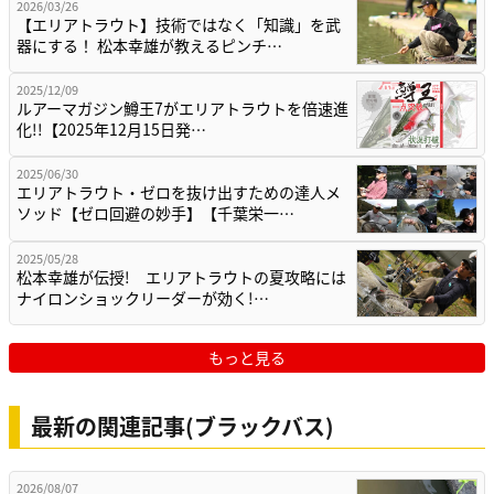
2026/03/26
【エリアトラウト】技術ではなく「知識」を武
器にする！ 松本幸雄が教えるピンチ…
2025/12/09
ルアーマガジン鱒王7がエリアトラウトを倍速進
化!!【2025年12月15日発…
2025/06/30
エリアトラウト・ゼロを抜け出すための達人メ
ソッド【ゼロ回避の妙手】【千葉栄一…
2025/05/28
松本幸雄が伝授! エリアトラウトの夏攻略には
ナイロンショックリーダーが効く!…
もっと見る
最新の関連記事(ブラックバス)
2026/08/07