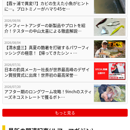
【霞ヶ浦で異変!?】カビの生えた小魚がヒント
に…。プロトミノーがハマり45セ…
2026/08/06
テンフィートアンダーの新製品やプロトを紹
介！テスターの中山太喜による徹底解説…
2026/08/04
【清水盛三】真夏の酷暑を打破するパワーフィ
ッシングの極意！【帰ってきたシン・…
2026/07/31
日本の釣具メーカー社長が世界最高峰のデザイ
ン賞授賞式に出席！世界初の最高栄誉…
2026/07/20
アフター期のロングワーム攻略！9inchのスティ
ーズネコストレートで獲るボト…
もっと見る