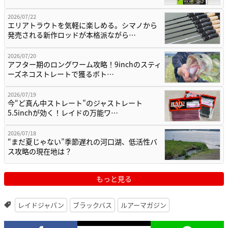
2026/07/22
エリアトラウトを気軽に楽しめる。シマノから
発売される新作ロッドが本格派ながら…
2026/07/20
アフター期のロングワーム攻略！9inchのスティ
ーズネコストレートで獲るボト…
2026/07/19
今“ど真ん中ストレート”のジャストレート
5.5inchが効く！レイドの万能ワ…
2026/07/18
“まだ夏じゃない”季節遅れの河口湖、低活性バ
ス攻略の現在地は？
もっと見る
レイドジャパン
ブラックバス
ルアーマガジン