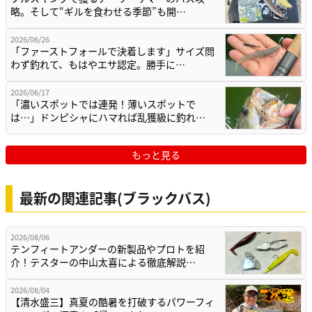
略。そして“ギルを食わせる季節”も開…
2026/06/26
「ファーストフォールで決着します」サイズ問
わず釣れて、もはやエサ認定。勝手に…
2026/06/17
「濃いスポットでは連発！薄いスポットで
は…」ドンピシャにハマれば乱獲級に釣れ…
もっと見る
最新の関連記事(ブラックバス)
2026/08/06
テンフィートアンダーの新製品やプロトを紹
介！テスターの中山太喜による徹底解説…
2026/08/04
【清水盛三】真夏の酷暑を打破するパワーフィ