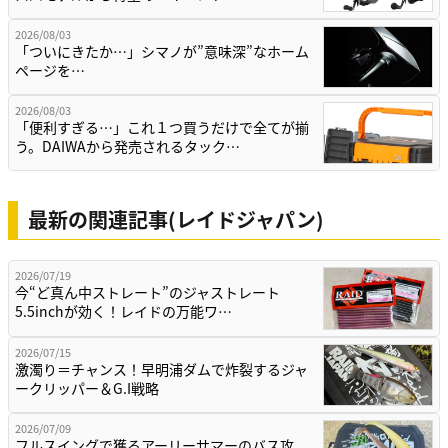
2026/08/03
「ついにきたか…」シマノが”意味深”なホーム
ページを…
2026/08/03
「便利すぎる…」これ１つ買うだけで全てが揃
う。DAIWAから発売されるタック…
最新の関連記事(レイドジャパン)
2026/07/19
今“ど真ん中ストレート”のジャストレート
5.5inchが効く！レイドの万能ワ…
2026/07/15
激濁り＝チャンス！早明浦ダムで炸裂するジャ
ークリッパー＆G.I戦略
2026/07/09
フルスイングで獲るアーリーサマーのバス攻