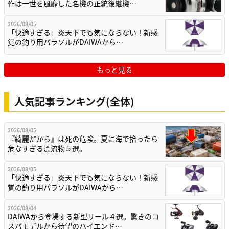
作は一世を風靡した名機の正統後継機…
2026/08/05
「快適すぎる」炎天下でも気にならない！新感
覚の釣り用パラソルがDAIWAから…
もっと見る
人気記事ランキング(全体)
2026/08/05
『綺麗だから』は死の危険。夏に海で拾ったら
危なすぎる漂流物５選。
2026/08/05
「快適すぎる」炎天下でも気にならない！新感
覚の釣り用パラソルがDAIWAから…
2026/08/04
DAIWAから登場する新型リール４選。驚きのコ
スパモデルから待望のハイエンド…