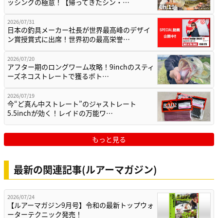
ッシングの極意！【帰ってきたシン・…
2026/07/31
日本の釣具メーカー社長が世界最高峰のデザイ
ン賞授賞式に出席！世界初の最高栄誉…
2026/07/20
アフター期のロングワーム攻略！9inchのスティ
ーズネコストレートで獲るボト…
2026/07/19
今“ど真ん中ストレート”のジャストレート
5.5inchが効く！レイドの万能ワ…
もっと見る
最新の関連記事(ルアーマガジン)
2026/07/24
【ルアーマガジン9月号】令和の最新トップウォ
ーターテクニック発売！