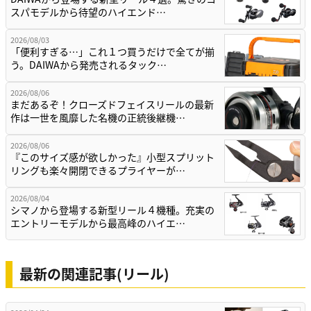
スパモデルから待望のハイエンド…
2026/08/03
「便利すぎる…」これ１つ買うだけで全てが揃
う。DAIWAから発売されるタック…
2026/08/06
まだあるぞ！クローズドフェイスリールの最新
作は一世を風靡した名機の正統後継機…
2026/08/06
『このサイズ感が欲しかった』小型スプリット
リングも楽々開閉できるプライヤーが…
2026/08/04
シマノから登場する新型リール４機種。充実の
エントリーモデルから最高峰のハイエ…
最新の関連記事(リール)