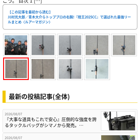
こう。 目次 1 […]
【この記事を最初から読む】
川村光大郎／青木大介らトッププロの右腕!『陸王2025CC』で選ばれた最強リー
ルまとめ〈ルアーマガジン〉
最新の投稿記事(全体)
2026/08/07
『大事な道具もこれで安心』圧倒的な強度を誇
るタックルバッグがシマノから発売。…
2026/08/07