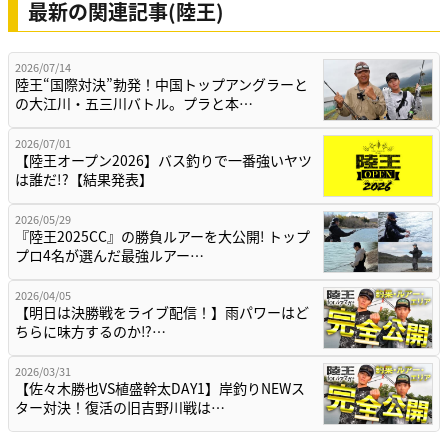
最新の関連記事(陸王)
2026/07/14
陸王“国際対決”勃発！中国トップアングラーと
の大江川・五三川バトル。プラと本…
2026/07/01
【陸王オープン2026】バス釣りで一番強いヤツ
は誰だ!?【結果発表】
2026/05/29
『陸王2025CC』の勝負ルアーを大公開! トップ
プロ4名が選んだ最強ルアー…
2026/04/05
【明日は決勝戦をライブ配信！】雨パワーはど
ちらに味方するのか⁉…
2026/03/31
【佐々木勝也VS植盛幹太DAY1】岸釣りNEWス
ター対決！復活の旧吉野川戦は…