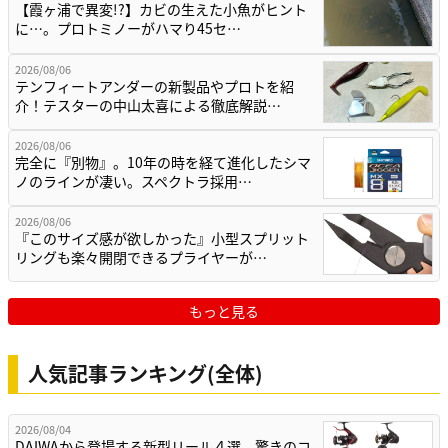
【霞ヶ浦で異変!?】カビの生えた小魚がヒント
に…。プロトミノーがハマり45セ…
2026/08/06
テンフィートアンダーの新製品やプロトを紹
介！テスターの中山太喜による徹底解説…
2026/08/06
完全に『別物』。10年の時を経て進化したシマ
ノのラインが凄い。スペクトラ採用…
2026/08/06
『このサイズ感が欲しかった』小型スプリット
リングも楽々開閉できるプライヤーが…
もっと見る
人気記事ランキング(全体)
2026/08/04
DAIWAから登場する新型リール４選。驚きのコ