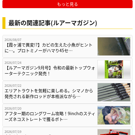
もっと見る
最新の関連記事(ルアーマガジン)
2026/08/07
【霞ヶ浦で異変!?】カビの生えた小魚がヒント
に…。プロトミノーがハマり45セ…
2026/07/24
【ルアーマガジン9月号】令和の最新トップウォ
ーターテクニック発売！
2026/07/22
エリアトラウトを気軽に楽しめる。シマノから
発売される新作ロッドが本格派ながら…
2026/07/20
アフター期のロングワーム攻略！9inchのスティ
ーズネコストレートで獲るボト…
2026/07/19