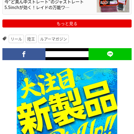
今“ど真ん中ストレート”のジャストレート
5.5inchが効く！レイドの万能ワ…
もっと見る
リール
陸王
ルアーマガジン