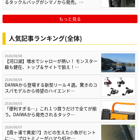
るタックルバッグがシマノから発売。…
もっと見る
人気記事ランキング(全体)
2026/08/08
【河口湖】増水でシャローが熱い！ モンスター
級も健在、トップ＆サイトで狙え！…
2026/08/04
DAIWAから登場する新型リール４選。驚きのコ
スパモデルから待望のハイエンド…
2026/08/03
「便利すぎる…」これ１つ買うだけで全てが揃
う。DAIWAから発売されるタック…
2026/08/07
【霞ヶ浦で異変!?】カビの生えた小魚がヒント
に…。プロトミノーがハマり45セ…