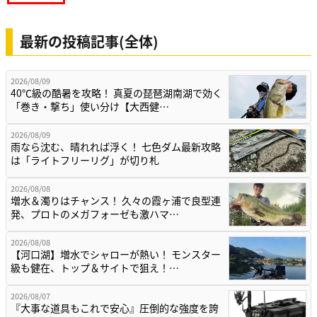
最新の投稿記事(全体)
2026/08/09
40℃級の酷暑を攻略！ 真夏の琵琶湖南湖で効く
「巻き・撃ち」使い分け【大西健…
2026/08/09
雨なら沈む、晴れれば浮く！ 七色ダム最新攻略
は「ライトフリーリグ」が切り札
2026/08/08
増水＆濁りはチャンス！ 久々の霞ヶ浦で良型連
発、プロトのメガフォーゼも激ハマ…
2026/08/08
【河口湖】増水でシャローが熱い！ モンスター
級も健在、トップ＆サイトで狙え！…
2026/08/07
『大事な道具もこれで安心』圧倒的な強度を誇