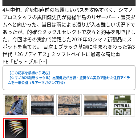
4月中旬、産卵期直前の気難しいバスを攻略すべく、シマノ
プロスタッフの黒田健史氏が房総半島のリザーバー・豊英ダ
ムへと向かった。当日は雨による濁りが入る難しい状況下で
あったが、的確なタックルセレクトで次々と釣果を叩き出し
た。今回はその実釣で活躍した2026年のシマノ新製品にス
ポットを当てる。 目次 1 ブラック基調に生まれ変わった第3
世代「26ゾディアス」2 ソフトベイトに最適な高比重
PE「ピットブル […]
【この記事を最初から読む】
【シマノ2026最新タックル】黒田健史が房総・豊英ダム実釣で魅せた注目アイテ
ムを一挙公開〈ルアーマガジン7月号〉