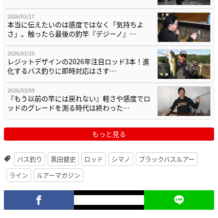
2026/03/17
本当に伝えたいのは感度ではなく「気持ちよ
さ」。触ったら最後の釣竿『デジーノ』…
2026/03/10
レジットデザインの2026年注目ロッド3本！進
化するバス釣りに即時対応はさす…
2026/03/09
『もう以前の竿には戻れない』軽さや感度でロ
ッドのグレードを測る時代は終わった…
もっと見る
バス釣り
黒田健史
ロッド
シマノ
ブラックバスルアー
ライン
ルアーマガジン