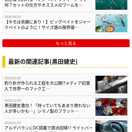
何？セットの仕方やオススメのワームを…
2026/05/03
【キモは余韻にあり！】ビッグベイトをジャー
クベイトのように！サイズ感の限界値…
もっと見る
最新の関連記事(黒田健史)
2026/02/26
釣り針が作られる工程を大公開⁉メディア初潜
入で世界一のフック工…
2025/12/29
黒田健史激白！「持っていてもあまり使わない
人が多いかも…」シマノ製のフラット…
2025/01/10
アルデバランにDC搭載で原点回帰!? ライトバー