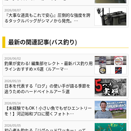
2026/08/07
『大事な道具もこれで安心』圧倒的な強度を誇
るタックルバッグがシマノから発売。…
最新の関連記事(バス釣り)
2026/06/02
釣果が変わる! 編集部セレクト・最新バス釣り用
ラインおすすめ×6選〈ルアーマ…
2026/05/19
日本を代表する「ログ」の使い手が語る季節を
追うためのハードベイトルアー５選
2026/05/14
【未経験でもOK！小さい魚でもぜひエントリー
を！】河辺裕和プロに聞くフォトト…
2026/05/05
初心者も釣れる『ジグヘッドワッキー』って