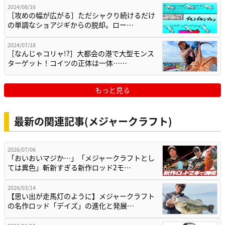
2024/08/16
［攻めの幅が広がる］ただシャクり続けるだけ
の単調なショアジギからの脱却。ロー…
2024/07/18
［なんじゃコリャ!?］大都会の港で大型モンス
ターゲット！コイツの正体は一体……
もっと見る
最新の関連記事(メジャークラフト)
2026/07/06
「おいおいマジか…」「メジャークラフトとし
ては異色」斬新すぎる新作ロッド2モ…
2026/03/14
【思い出が走馬灯のように】メジャークラフト
の名作ロッド「デイズ」の進化と発展…