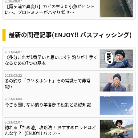
2026/08/07
【霞ヶ浦で異変!?】カビの生えた小魚がヒント
に…。プロトミノーがハマり45セ…
最新の関連記事(ENJOY!! バスフィッシング)
2023/04/07
《多分これが1番早いと思います》釣りが上手く
なるための7つの基本
2023/03/22
冬の釣り「ウソ＆ホント」その常識って非常
識!?
2023/03/04
今さら聞けない釣り竿各部の役割と基礎知識
2023/02/07
釣れる「ため池」攻略法！ おすすめロッドはど
んな竿？【ENJOY!! バスフ…