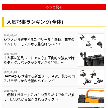
もっと見る
人気記事ランキング(全体)
2026/08/04
シマノから登場する新型リール４機種。充実の
エントリーモデルから最高峰のハイエ…
2026/08/07
『大事な道具もこれで安心』圧倒的な強度を誇
るタックルバッグがシマノから発売。…
2026/08/04
DAIWAから登場する新型リール４選。驚きのコ
スパモデルから待望のハイエンド…
2026/08/03
「便利すぎる…」これ１つ買うだけで全てが揃
う。DAIWAから発売されるタック…