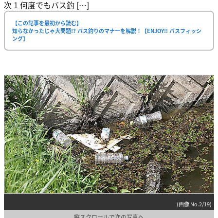
次 1 何度でもバス釣 […]
【この記事を最初から読む】
知らなかったじゃ大問題!? バス釣りのマナーを解説！【ENJOY!! バスフィッシ
ング】
(画像 No.2/19)
縦スクロールで次の写真へ