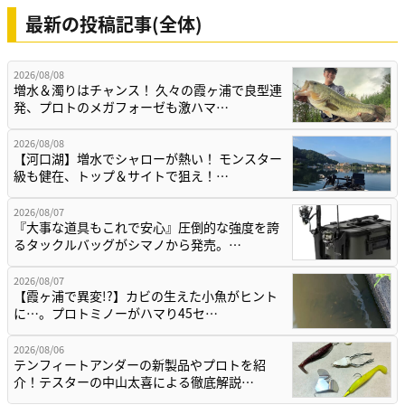
最新の投稿記事(全体)
2026/08/08
増水＆濁りはチャンス！ 久々の霞ヶ浦で良型連
発、プロトのメガフォーゼも激ハマ…
2026/08/08
【河口湖】増水でシャローが熱い！ モンスター
級も健在、トップ＆サイトで狙え！…
2026/08/07
『大事な道具もこれで安心』圧倒的な強度を誇
るタックルバッグがシマノから発売。…
2026/08/07
【霞ヶ浦で異変!?】カビの生えた小魚がヒント
に…。プロトミノーがハマり45セ…
2026/08/06
テンフィートアンダーの新製品やプロトを紹
介！テスターの中山太喜による徹底解説…