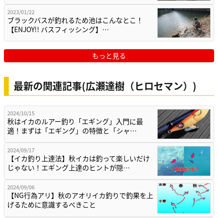
2023/01/22
ブラックバスが釣れるため池はこんなとこ！
【ENJOY!! バスフィッシング】…
もっと見る
最新の関連記事(広瀬達樹（ヒロセマン）)
2024/10/15
秋はイカのルアー釣り「エギング」入門に最
適！まずは「エギング」の特徴と「シャ…
2024/09/17
【イカ釣り上達法】秋イカは釣って楽しいだけ
じゃない！エギング上達のヒントが隠…
2024/09/06
【NG行為アリ】秋のアオリイカ釣りで釣果を上
げるために意識するべきこと