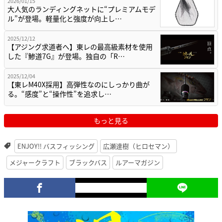
2026/01/15
大人気のランディングネットに“プレミアムモデ
ル”が登場。軽量化と強度が向上し…
2025/12/12
【アジング求道者へ】東レの最高級素材を使用
した『鯵道7G』が登場。独自の「R…
2025/12/04
【東レM40X採用】高弾性なのにしっかり曲が
る。“感度”と“操作性”を追求し…
もっと見る
ENJOY!! バスフィッシング
広瀬達樹（ヒロセマン）
メジャークラフト
ブラックバス
ルアーマガジン