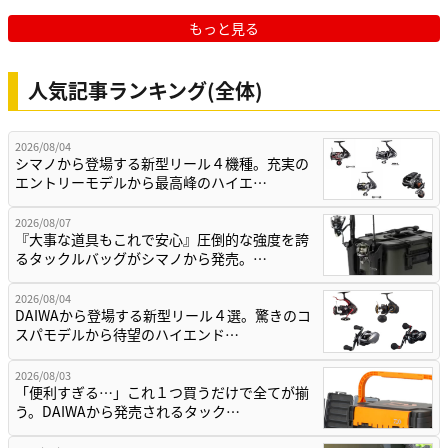
もっと見る
人気記事ランキング(全体)
2026/08/04
シマノから登場する新型リール４機種。充実の
エントリーモデルから最高峰のハイエ…
2026/08/07
『大事な道具もこれで安心』圧倒的な強度を誇
るタックルバッグがシマノから発売。…
2026/08/04
DAIWAから登場する新型リール４選。驚きのコ
スパモデルから待望のハイエンド…
2026/08/03
「便利すぎる…」これ１つ買うだけで全てが揃
う。DAIWAから発売されるタック…