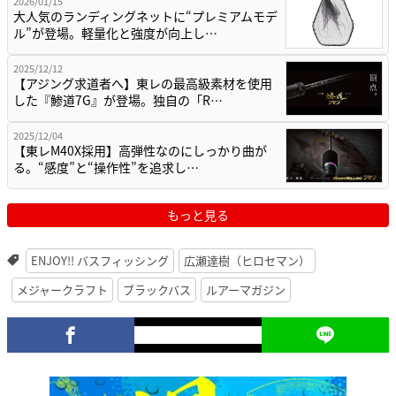
2026/01/15
大人気のランディングネットに“プレミアムモデ
ル”が登場。軽量化と強度が向上し…
2025/12/12
【アジング求道者へ】東レの最高級素材を使用
した『鯵道7G』が登場。独自の「R…
2025/12/04
【東レM40X採用】高弾性なのにしっかり曲が
る。“感度”と“操作性”を追求し…
もっと見る
ENJOY!! バスフィッシング
広瀬達樹（ヒロセマン）
メジャークラフト
ブラックバス
ルアーマガジン