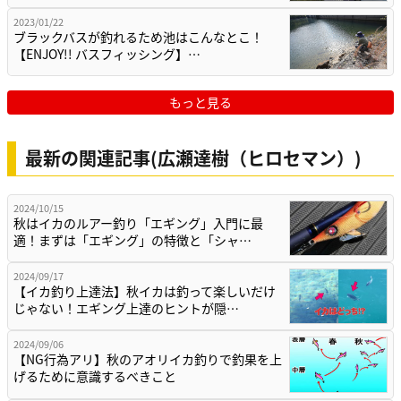
2023/01/22
ブラックバスが釣れるため池はこんなとこ！
【ENJOY!! バスフィッシング】…
もっと見る
最新の関連記事(広瀬達樹（ヒロセマン）)
2024/10/15
秋はイカのルアー釣り「エギング」入門に最
適！まずは「エギング」の特徴と「シャ…
2024/09/17
【イカ釣り上達法】秋イカは釣って楽しいだけ
じゃない！エギング上達のヒントが隠…
2024/09/06
【NG行為アリ】秋のアオリイカ釣りで釣果を上
げるために意識するべきこと