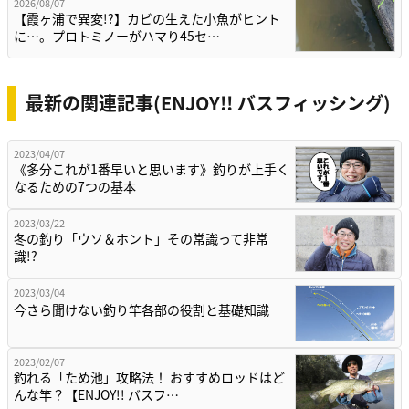
2026/08/07
【霞ヶ浦で異変!?】カビの生えた小魚がヒント
に…。プロトミノーがハマり45セ…
最新の関連記事(ENJOY!! バスフィッシング)
2023/04/07
《多分これが1番早いと思います》釣りが上手く
なるための7つの基本
2023/03/22
冬の釣り「ウソ＆ホント」その常識って非常
識!?
2023/03/04
今さら聞けない釣り竿各部の役割と基礎知識
2023/02/07
釣れる「ため池」攻略法！ おすすめロッドはど
んな竿？【ENJOY!! バスフ…