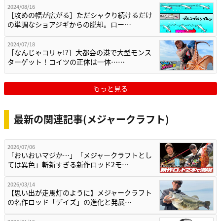
2024/08/16
［攻めの幅が広がる］ただシャクり続けるだけ
の単調なショアジギからの脱却。ロー…
2024/07/18
［なんじゃコリャ!?］大都会の港で大型モンス
ターゲット！コイツの正体は一体……
もっと見る
最新の関連記事(メジャークラフト)
2026/07/06
「おいおいマジか…」「メジャークラフトとし
ては異色」斬新すぎる新作ロッド2モ…
2026/03/14
【思い出が走馬灯のように】メジャークラフト
の名作ロッド「デイズ」の進化と発展…