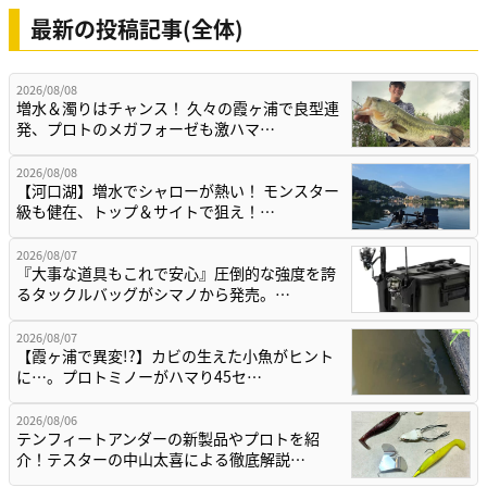
最新の投稿記事(全体)
2026/08/08
増水＆濁りはチャンス！ 久々の霞ヶ浦で良型連
発、プロトのメガフォーゼも激ハマ…
2026/08/08
【河口湖】増水でシャローが熱い！ モンスター
級も健在、トップ＆サイトで狙え！…
2026/08/07
『大事な道具もこれで安心』圧倒的な強度を誇
るタックルバッグがシマノから発売。…
2026/08/07
【霞ヶ浦で異変!?】カビの生えた小魚がヒント
に…。プロトミノーがハマり45セ…
2026/08/06
テンフィートアンダーの新製品やプロトを紹
介！テスターの中山太喜による徹底解説…