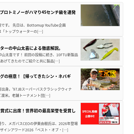
プロトミノーがハマり45センチ級を連発
 先日は、Bottomup YouTube企画
は「トップウォーターの[…]
スターの中山太喜による徹底解説。
中山太喜です！ 前回の投稿に続き、10FTU新製品
あげてきたのでご紹介と共に製品[…]
グの極意！【帰ってきたシン・ネバギ
府出身。'97JBスーパーバスクラシックウィナ
経て渡米。老舗トーナメント団[…]
授賞式に出席！世界初の最高栄誉を受賞し
り、メガバスCEOの伊東由樹氏は、2026年登場
インアワード2026「ベスト・オブ・[…]