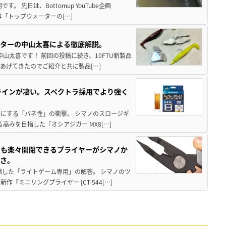
 先日は、Bottomup YouTube企画
は「トップウォーターの[…]
スターの中山太喜による徹底解説。
中山太喜です！ 前回の投稿に続き、10FTU新製品
あげてきたのでご紹介と共に製品[…]
ラインが凄い。スペクトラ採用でより強く
楽にする「バネ性」の衝撃。 シマノのスロージギ
高みを目指した『オシアジガー MX8[…]
グも楽々開閉できるプライヤーがシマノか
すさ。
縮した「ライトゲーム専用」の解答。 シマノのツ
ミニリングプライヤー [CT-544[…]