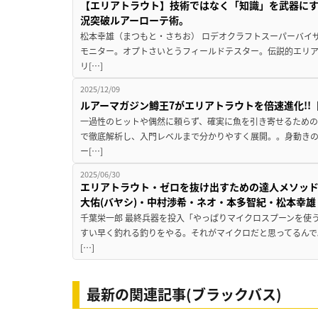
【エリアトラウト】技術ではなく「知識」を武器にす
況突破ルアーローテ術。
松本幸雄（まつもと・さちお） ロデオクラフトスーパーバイ
モニター。オプトさいとうフィールドテスター。伝説的エリ
リ[…]
2025/12/09
ルアーマガジン鱒王7がエリアトラウトを倍速進化!!【2
一過性のヒットや偶然に頼らず、確実に魚を引き寄せるため
で徹底解析し、入門レベルまで分かりやすく展開。。身動きの
ー[…]
2025/06/30
エリアトラウト・ゼロを抜け出すための達人メソッ
大佑(バヤシ)・中村渉希・ネオ・本多智紀・松本幸
千葉栄一郎 最終兵器を投入「やっぱりマイクロスプーンを使
すい早く釣れる釣りをやる。それがマイクロだと思ってるんで
[…]
最新の関連記事(ブラックバス)