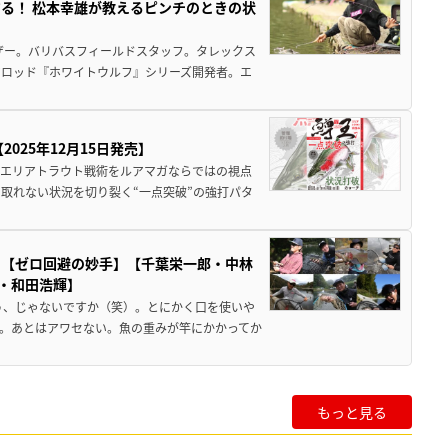
る！ 松本幸雄が教えるピンチのときの状
ザー。バリバスフィールドスタッフ。タレックス
アロッド『ホワイトウルフ』シリーズ開発者。エ
025年12月15日発売】
のエリアトラウト戦術をルアマガならではの視点
取れない状況を切り裂く“一点突破”の強打パタ
ド【ゼロ回避の妙手】【千葉栄一郎・中林
雄・和田浩輝】
う、じゃないですか（笑）。とにかく口を使いや
。あとはアワセない。魚の重みが竿にかかってか
もっと見る