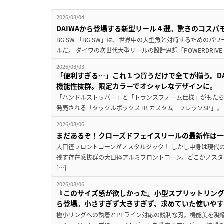
2026/08/04
DAIWAから登場する新型リール４選。驚きのコス
BG SW 「BG SW」は、世界中の大型魚と対峙するための
ルだ。 ダイワの次世代大型リールの設計思想「POWERDRIVE D
2026/08/03
「便利すぎる…」これ１つ買うだけで全てが揃う。D
機能性抜群。限定カラーでオシャレなデザインに。
「ハンドルストッパー」と「トランスフォーム仕様」がもたらす
発売される「タックルボックスTB カスタム プレッソSP」。
2026/08/06
まだあるぞ！クローズドフェイスリールの最新作は
大口径フロントコーンがノスタルジック！ しかし中身は現代
残す存在感抜群の大口径アルミフロントコーン。どこかノスタ
[…]
2026/08/06
『このサイズ感が欲しかった』小型スプリットリン
ら登場。小さすぎず大きすぎず、求めていた使いや
極小リングへの執着とPEライン対応の鋭利な刃。機能美を凝