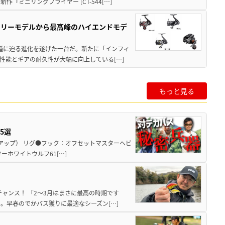
ミニリングプライヤー [CT-544[…]
トリーモデルから最高峰のハイエンドモデ
位機種に迫る進化を遂げた一台だ。新たに「インフィ
性能とギアの耐久性が大幅に向上している[…]
もっと見る
5選
ボトムアップ） リグ●フック：オフセットマスターヘビ
ーホワイトウルフ61[…]
ンチャンス！ 「2〜3月はまさに最高の時期です
。早春のでかバス獲りに最適なシーズン[…]