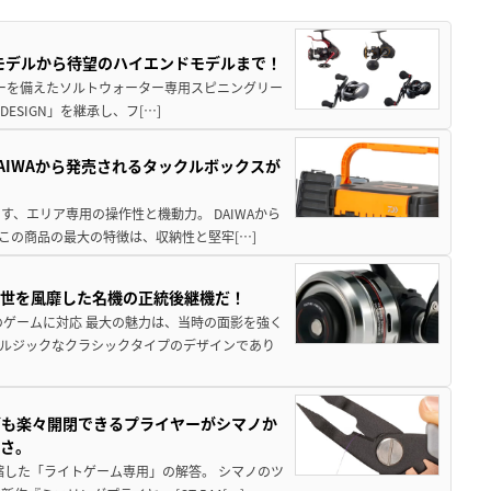
パモデルから待望のハイエンドモデルまで！
パワーを備えたソルトウォーター専用スピニングリー
ESIGN」を継承し、フ[…]
AIWAから発売されるタックルボックスが
、エリア専用の操作性と機動力。 DAIWAから
この商品の最大の特徴は、収納性と堅牢[…]
一世を風靡した名機の正統後継機だ！
のゲームに対応 最大の魅力は、当時の面影を強く
ルジックなクラシックタイプのデザインであり
グも楽々開閉できるプライヤーがシマノか
すさ。
縮した「ライトゲーム専用」の解答。 シマノのツ