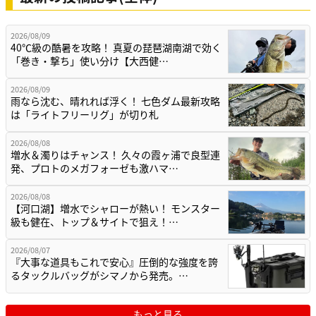
2026/08/09
40℃級の酷暑を攻略！ 真夏の琵琶湖南湖で効く
「巻き・撃ち」使い分け【大西健…
2026/08/09
雨なら沈む、晴れれば浮く！ 七色ダム最新攻略
は「ライトフリーリグ」が切り札
2026/08/08
増水＆濁りはチャンス！ 久々の霞ヶ浦で良型連
発、プロトのメガフォーゼも激ハマ…
2026/08/08
【河口湖】増水でシャローが熱い！ モンスター
級も健在、トップ＆サイトで狙え！…
2026/08/07
『大事な道具もこれで安心』圧倒的な強度を誇
るタックルバッグがシマノから発売。…
もっと見る