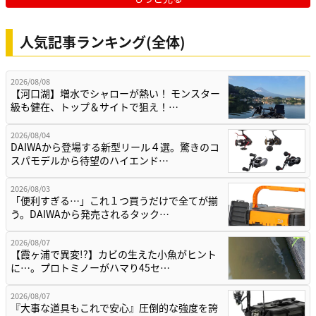
人気記事ランキング(全体)
2026/08/08
【河口湖】増水でシャローが熱い！ モンスター
級も健在、トップ＆サイトで狙え！…
2026/08/04
DAIWAから登場する新型リール４選。驚きのコ
スパモデルから待望のハイエンド…
2026/08/03
「便利すぎる…」これ１つ買うだけで全てが揃
う。DAIWAから発売されるタック…
2026/08/07
【霞ヶ浦で異変!?】カビの生えた小魚がヒント
に…。プロトミノーがハマり45セ…
2026/08/07
『大事な道具もこれで安心』圧倒的な強度を誇