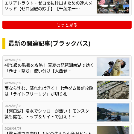
エリアトラウト・ゼロを抜け出すための達人メ
ソッド【ゼロ回避の妙手】【千葉栄一…
もっと見る
最新の関連記事(ブラックバス)
2026/08/09
40℃級の酷暑を攻略！ 真夏の琵琶湖南湖で効く
「巻き・撃ち」使い分け【大西健…
2026/08/09
雨なら沈む、晴れれば浮く！ 七色ダム最新攻略
は「ライトフリーリグ」が切り札
2026/08/08
【河口湖】増水でシャローが熱い！ モンスター
級も健在、トップ＆サイトで狙え！…
2026/08/07
【霞ヶ浦で異変!?】カビの生えた小魚がヒント