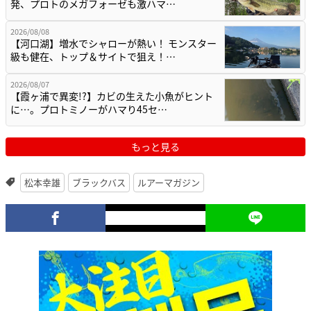
発、プロトのメガフォーゼも激ハマ…
2026/08/08
【河口湖】増水でシャローが熱い！ モンスター
級も健在、トップ＆サイトで狙え！…
2026/08/07
【霞ヶ浦で異変!?】カビの生えた小魚がヒント
に…。プロトミノーがハマり45セ…
もっと見る
松本幸雄
ブラックバス
ルアーマガジン