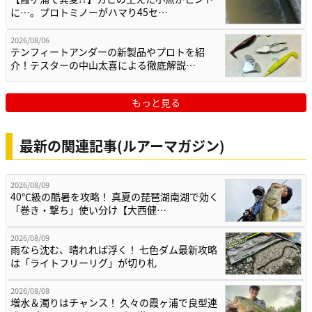
に…。プロトミノーがハマり45セ…
2026/08/06
テンフィートアンダーの新製品やプロトを紹
介！テスターの中山太喜による徹底解説…
もっと見る
最新の関連記事(ルアーマガジン)
2026/08/09
40℃級の酷暑を攻略！ 真夏の琵琶湖南湖で効く
「巻き・撃ち」使い分け【大西健…
2026/08/09
雨なら沈む、晴れれば浮く！ 七色ダム最新攻略
は「ライトフリーリグ」が切り札
2026/08/08
増水＆濁りはチャンス！ 久々の霞ヶ浦で良型連