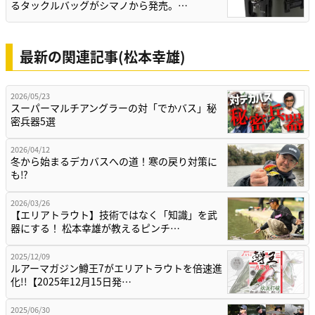
るタックルバッグがシマノから発売。…
最新の関連記事(松本幸雄)
2026/05/23
スーパーマルチアングラーの対「でかバス」秘
密兵器5選
2026/04/12
冬から始まるデカバスへの道！寒の戻り対策に
も⁉
2026/03/26
【エリアトラウト】技術ではなく「知識」を武
器にする！ 松本幸雄が教えるピンチ…
2025/12/09
ルアーマガジン鱒王7がエリアトラウトを倍速進
化!!【2025年12月15日発…
2025/06/30