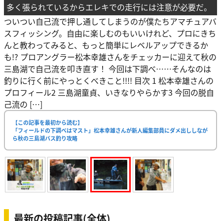
多く張られているからエレキでの走行には注意が必要だ。
ついつい自己流で押し通してしまうのが僕たちアマチュアバ
スフィッシング。自由に楽しむのもいいけれど、プロにきち
んと教わってみると、もっと簡単にレベルアップできるか
も!? プロアングラー松本幸雄さんをチェッカーに迎えて秋の
三島湖で自己流を叩き直す！ 今回は下調べ……そんなのは
釣りに行く前にやっとくべきこと!!!! 目次 1 松本幸雄さんの
プロフィール2 三島湖童貞、いきなりやらかす3 今回の脱自
己流の […]
【この記事を最初から読む】
「フィールドの下調べはマスト」松本幸雄さんが新人編集部員にダメ出ししなが
ら秋の三島湖バス釣り攻略
最新の投稿記事(全体)