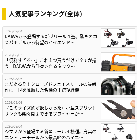
人気記事ランキング(全体)
2026/08/04
DAIWAから登場する新型リール４選。驚きのコ
スパモデルから待望のハイエンド…
2026/08/03
「便利すぎる…」これ１つ買うだけで全てが揃
う。DAIWAから発売されるタック…
2026/08/06
まだあるぞ！クローズドフェイスリールの最新
作は一世を風靡した名機の正統後継機…
2026/08/06
『このサイズ感が欲しかった』小型スプリット
リングも楽々開閉できるプライヤーが…
2026/08/04
シマノから登場する新型リール４機種。充実の
エントリーモデルから最高峰のハイエ…