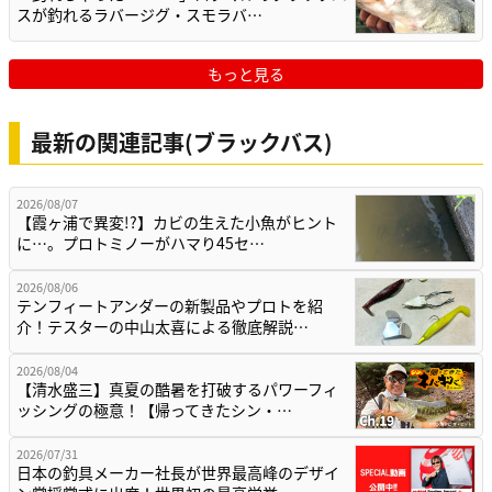
スが釣れるラバージグ・スモラバ…
もっと見る
最新の関連記事(ブラックバス)
2026/08/07
【霞ヶ浦で異変!?】カビの生えた小魚がヒント
に…。プロトミノーがハマり45セ…
2026/08/06
テンフィートアンダーの新製品やプロトを紹
介！テスターの中山太喜による徹底解説…
2026/08/04
【清水盛三】真夏の酷暑を打破するパワーフィ
ッシングの極意！【帰ってきたシン・…
2026/07/31
日本の釣具メーカー社長が世界最高峰のデザイ