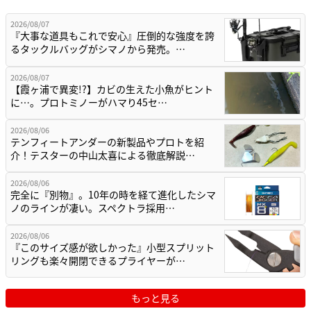
2026/08/07
『大事な道具もこれで安心』圧倒的な強度を誇
るタックルバッグがシマノから発売。…
2026/08/07
【霞ヶ浦で異変!?】カビの生えた小魚がヒント
に…。プロトミノーがハマり45セ…
2026/08/06
テンフィートアンダーの新製品やプロトを紹
介！テスターの中山太喜による徹底解説…
2026/08/06
完全に『別物』。10年の時を経て進化したシマ
ノのラインが凄い。スペクトラ採用…
2026/08/06
『このサイズ感が欲しかった』小型スプリット
リングも楽々開閉できるプライヤーが…
もっと見る