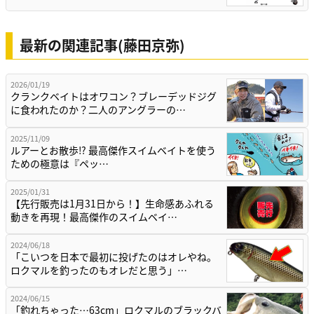
最新の関連記事(藤田京弥)
2026/01/19
クランクベイトはオワコン？ブレーデッドジグ
に食われたのか？二人のアングラーの…
2025/11/09
ルアーとお散歩⁉ 最高傑作スイムベイトを使う
ための極意は『ペッ…
2025/01/31
【先行販売は1月31日から！】生命感あふれる
動きを再現！最高傑作のスイムベイ…
2024/06/18
「こいつを日本で最初に投げたのはオレやね。
ロクマルを釣ったのもオレだと思う」…
2024/06/15
「釣れちゃった…63cm」ロクマルのブラックバ