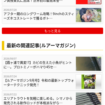
ン賞授賞式に出席！世界初の最高栄誉…
2026/07/20
アフター期のロングワーム攻略！9inchのスティ
ーズネコストレートで獲るボト…
もっと見る
最新の関連記事(ルアーマガジン)
2026/08/07
【霞ヶ浦で異変!?】カビの生えた小魚がヒント
に…。プロトミノーがハマり45セ…
2026/07/24
【ルアーマガジン9月号】令和の最新トップウォ
ーターテクニック発売！
2026/07/22
エリアトラウトを気軽に楽しめる。シマノから
発売される新作ロッドが本格派ながら…