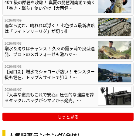
40℃級の酷暑を攻略！ 真夏の琵琶湖南湖で効く
「巻き・撃ち」使い分け【大西健…
2026/08/09
雨なら沈む、晴れれば浮く！ 七色ダム最新攻略
は「ライトフリーリグ」が切り札
2026/08/08
増水＆濁りはチャンス！ 久々の霞ヶ浦で良型連
発、プロトのメガフォーゼも激ハマ…
2026/08/08
【河口湖】増水でシャローが熱い！ モンスター
級も健在、トップ＆サイトで狙え！…
2026/08/07
『大事な道具もこれで安心』圧倒的な強度を誇
るタックルバッグがシマノから発売。…
もっと見る
人気記事ランキング(全体)