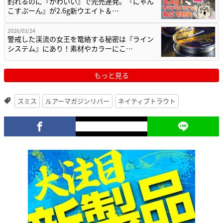
釣れるのに『かわいい』で完売連発。『にゃん
こすぷーん』が2.6g新ウエイト＆…
2026/03/24
警戒した渓流の女王を篭絡する秘密は『ライン
システム』にあり！素材やカラーにこ…
もっと見る
スミス
ルアーマガジンリバー
ネイティブトラウト