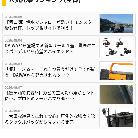
2026/08/08
【河口湖】増水でシャローが熱い！ モンスター
級も健在、トップ＆サイトで狙え！…
2026/08/04
DAIWAから登場する新型リール４選。驚きのコ
スパモデルから待望のハイエンド…
2026/08/03
「便利すぎる…」これ１つ買うだけで全てが揃
う。DAIWAから発売されるタック…
2026/08/07
【霞ヶ浦で異変!?】カビの生えた小魚がヒント
に…。プロトミノーがハマり45セ…
2026/08/07
『大事な道具もこれで安心』圧倒的な強度を誇
るタックルバッグがシマノから発売。…