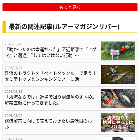
もっと見る
最新の関連記事(ルアーマガジンリバー)
2026/05/29
「助かったのは幸運だった」至近距離で『ヒグ
マ』と遭遇。“してはいけない行動”…
2026/03/23
渓流のトラウトを「ベイトタックル」で狙う！
セミ型トップとシンキングミノーに活…
2026/03/13
「渓流ならでは」近場で狙う渓流魚のすゝめ。
解禁直後に行ってきました。
2026/03/02
渓流解禁に向けて覚えておきたい最低限のルー
ル
2026/01/08