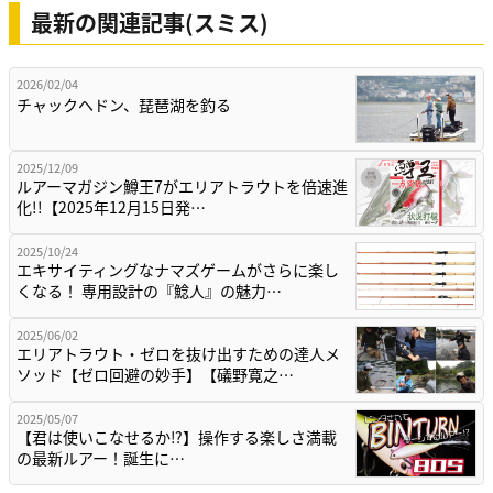
最新の関連記事(スミス)
2026/02/04
チャックヘドン、琵琶湖を釣る
2025/12/09
ルアーマガジン鱒王7がエリアトラウトを倍速進
化!!【2025年12月15日発…
2025/10/24
エキサイティングなナマズゲームがさらに楽し
くなる！ 専用設計の『鯰人』の魅力…
2025/06/02
エリアトラウト・ゼロを抜け出すための達人メ
ソッド【ゼロ回避の妙手】【礒野寛之…
2025/05/07
【君は使いこなせるか⁉】操作する楽しさ満載
の最新ルアー！誕生に…