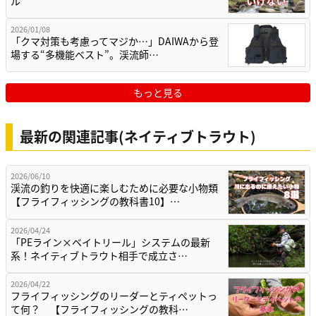
ル
2026/01/08
「クマ対策も考慮ってマジか…」DAIWAから登
場する“多機能ベスト”。渓流師…
もっと見る
最新の関連記事(ネイティブトラウト)
2026/06/10
渓流の釣りを快適に楽しむために必要な小物類
【フライフィッシングの教科書10】…
2026/04/24
「PEライン×ベイトリール」システムの最新
系！ネイティブトラウト相手で成立さ…
2026/04/22
フライフィッシングのリーダーとティペットっ
て何？ 【フライフィッシングの教科…