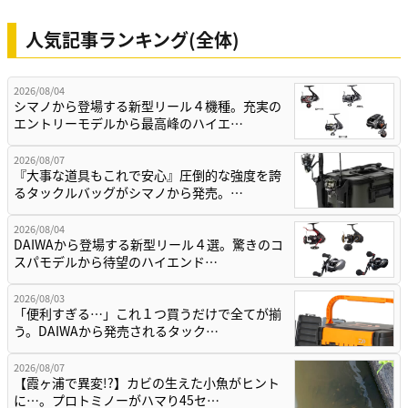
人気記事ランキング(全体)
2026/08/04
シマノから登場する新型リール４機種。充実の
エントリーモデルから最高峰のハイエ…
2026/08/07
『大事な道具もこれで安心』圧倒的な強度を誇
るタックルバッグがシマノから発売。…
2026/08/04
DAIWAから登場する新型リール４選。驚きのコ
スパモデルから待望のハイエンド…
2026/08/03
「便利すぎる…」これ１つ買うだけで全てが揃
う。DAIWAから発売されるタック…
2026/08/07
【霞ヶ浦で異変!?】カビの生えた小魚がヒント
に…。プロトミノーがハマり45セ…