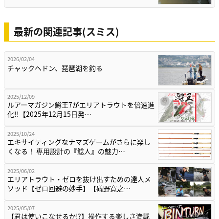
最新の関連記事(スミス)
2026/02/04
チャックヘドン、琵琶湖を釣る
2025/12/09
ルアーマガジン鱒王7がエリアトラウトを倍速進
化!!【2025年12月15日発…
2025/10/24
エキサイティングなナマズゲームがさらに楽し
くなる！ 専用設計の『鯰人』の魅力…
2025/06/02
エリアトラウト・ゼロを抜け出すための達人メ
ソッド【ゼロ回避の妙手】【礒野寛之…
2025/05/07
【君は使いこなせるか⁉】操作する楽しさ満載