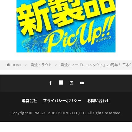
HOME
渓流トラウト
渓流ミノー『D-コンタクト』20周年！ 平
運営会社
プライバシーポリシー
お問い合わせ
Copyright ©
NAIGAI PUBLISHING CO.,LTD.
All rights reserved.