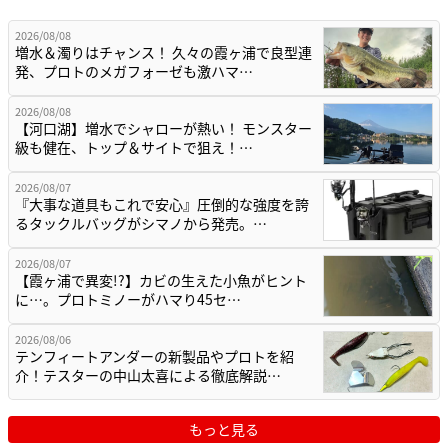
2026/08/08
増水＆濁りはチャンス！ 久々の霞ヶ浦で良型連
発、プロトのメガフォーゼも激ハマ…
2026/08/08
【河口湖】増水でシャローが熱い！ モンスター
級も健在、トップ＆サイトで狙え！…
2026/08/07
『大事な道具もこれで安心』圧倒的な強度を誇
るタックルバッグがシマノから発売。…
2026/08/07
【霞ヶ浦で異変!?】カビの生えた小魚がヒント
に…。プロトミノーがハマり45セ…
2026/08/06
テンフィートアンダーの新製品やプロトを紹
介！テスターの中山太喜による徹底解説…
もっと見る