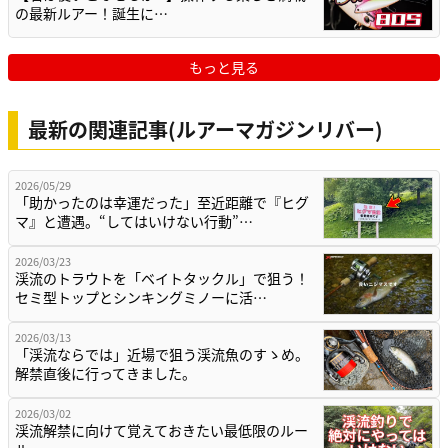
の最新ルアー！誕生に…
もっと見る
最新の関連記事(ルアーマガジンリバー)
2026/05/29
「助かったのは幸運だった」至近距離で『ヒグ
マ』と遭遇。“してはいけない行動”…
2026/03/23
渓流のトラウトを「ベイトタックル」で狙う！
セミ型トップとシンキングミノーに活…
2026/03/13
「渓流ならでは」近場で狙う渓流魚のすゝめ。
解禁直後に行ってきました。
2026/03/02
渓流解禁に向けて覚えておきたい最低限のルー