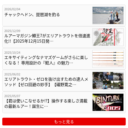
2026/02/04
チャックヘドン、琵琶湖を釣る
2025/12/09
ルアーマガジン鱒王7がエリアトラウトを倍速進
化!!【2025年12月15日発…
2025/10/24
エキサイティングなナマズゲームがさらに楽し
くなる！ 専用設計の『鯰人』の魅力…
2025/06/02
エリアトラウト・ゼロを抜け出すための達人メ
ソッド【ゼロ回避の妙手】【礒野寛之…
2025/05/07
【君は使いこなせるか⁉】操作する楽しさ満載
の最新ルアー！誕生に…
もっと見る