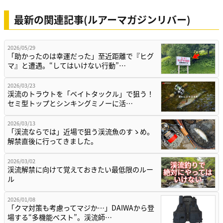
最新の関連記事(ルアーマガジンリバー)
2026/05/29
「助かったのは幸運だった」至近距離で『ヒグ
マ』と遭遇。“してはいけない行動”…
2026/03/23
渓流のトラウトを「ベイトタックル」で狙う！
セミ型トップとシンキングミノーに活…
2026/03/13
「渓流ならでは」近場で狙う渓流魚のすゝめ。
解禁直後に行ってきました。
2026/03/02
渓流解禁に向けて覚えておきたい最低限のルー
ル
2026/01/08
「クマ対策も考慮ってマジか…」DAIWAから登
場する“多機能ベスト”。渓流師…