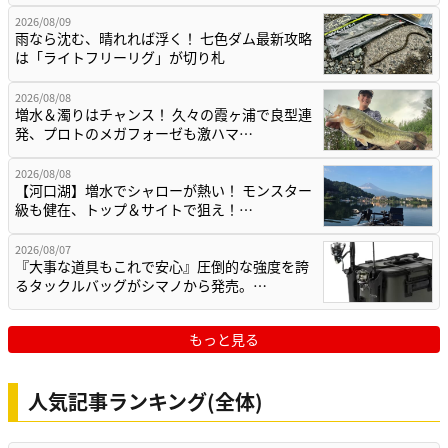
2026/08/09
雨なら沈む、晴れれば浮く！ 七色ダム最新攻略
は「ライトフリーリグ」が切り札
2026/08/08
増水＆濁りはチャンス！ 久々の霞ヶ浦で良型連
発、プロトのメガフォーゼも激ハマ…
2026/08/08
【河口湖】増水でシャローが熱い！ モンスター
級も健在、トップ＆サイトで狙え！…
2026/08/07
『大事な道具もこれで安心』圧倒的な強度を誇
るタックルバッグがシマノから発売。…
もっと見る
人気記事ランキング(全体)