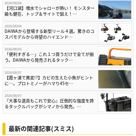
2026/08/08
【河口湖】増水でシャローが熱い！ モンスター
級も健在、トップ＆サイトで狙え！…
2026/08/04
DAIWAから登場する新型リール４選。驚きのコ
スパモデルから待望のハイエンド…
2026/08/03
「便利すぎる…」これ１つ買うだけで全てが揃
う。DAIWAから発売されるタック…
2026/08/07
【霞ヶ浦で異変!?】カビの生えた小魚がヒント
に…。プロトミノーがハマり45セ…
2026/08/07
『大事な道具もこれで安心』圧倒的な強度を誇
るタックルバッグがシマノから発売。…
最新の関連記事(スミス)