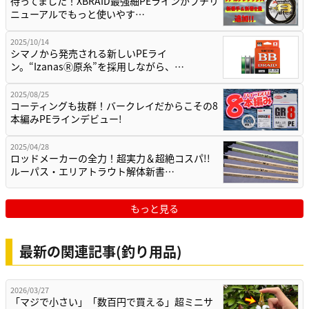
待ってました！XBRAID最強細PEラインがプチリ
ニューアルでもっと使いやす…
2025/10/14
シマノから発売される新しいPEライ
ン。“IzanasⓇ原糸”を採用しながら、…
2025/08/25
コーティングも抜群！バークレイだからこその8
本編みPEラインデビュー!
2025/04/28
ロッドメーカーの全力！超実力＆超絶コスパ!!
ルーパス・エリアトラウト解体新書…
もっと見る
最新の関連記事(釣り用品)
2026/03/27
「マジで小さい」「数百円で買える」超ミニサ