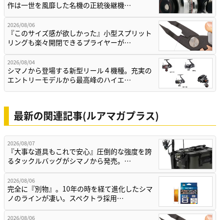
作は一世を風靡した名機の正統後継機…
2026/08/06
『このサイズ感が欲しかった』小型スプリット
リングも楽々開閉できるプライヤーが…
2026/08/04
シマノから登場する新型リール４機種。充実の
エントリーモデルから最高峰のハイエ…
最新の関連記事(ルアマガプラス)
2026/08/07
『大事な道具もこれで安心』圧倒的な強度を誇
るタックルバッグがシマノから発売。…
2026/08/06
完全に『別物』。10年の時を経て進化したシマ
ノのラインが凄い。スペクトラ採用…
2026/08/06