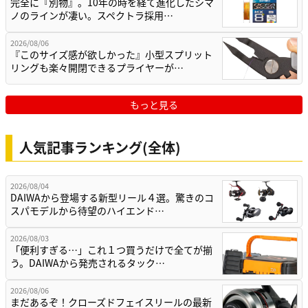
完全に『別物』。10年の時を経て進化したシマ
ノのラインが凄い。スペクトラ採用…
2026/08/06
『このサイズ感が欲しかった』小型スプリット
リングも楽々開閉できるプライヤーが…
もっと見る
人気記事ランキング(全体)
2026/08/04
DAIWAから登場する新型リール４選。驚きのコ
スパモデルから待望のハイエンド…
2026/08/03
「便利すぎる…」これ１つ買うだけで全てが揃
う。DAIWAから発売されるタック…
2026/08/06
まだあるぞ！クローズドフェイスリールの最新