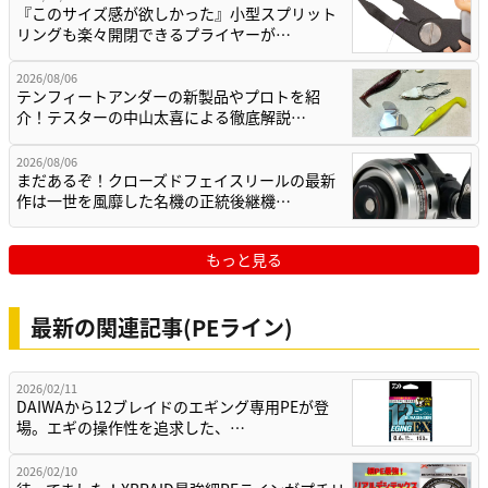
『このサイズ感が欲しかった』小型スプリット
リングも楽々開閉できるプライヤーが…
2026/08/06
テンフィートアンダーの新製品やプロトを紹
介！テスターの中山太喜による徹底解説…
2026/08/06
まだあるぞ！クローズドフェイスリールの最新
作は一世を風靡した名機の正統後継機…
もっと見る
最新の関連記事(PEライン)
2026/02/11
DAIWAから12ブレイドのエギング専用PEが登
場。エギの操作性を追求した、…
2026/02/10