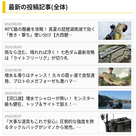
最新の投稿記事(全体)
2026/08/09
40℃級の酷暑を攻略！ 真夏の琵琶湖南湖で効く
「巻き・撃ち」使い分け【大西健…
2026/08/09
雨なら沈む、晴れれば浮く！ 七色ダム最新攻略
は「ライトフリーリグ」が切り札
2026/08/08
増水＆濁りはチャンス！ 久々の霞ヶ浦で良型連
発、プロトのメガフォーゼも激ハマ…
2026/08/08
【河口湖】増水でシャローが熱い！ モンスター
級も健在、トップ＆サイトで狙え！…
2026/08/07
『大事な道具もこれで安心』圧倒的な強度を誇
るタックルバッグがシマノから発売。…