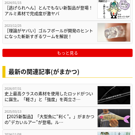
2024/01/15
［逃げられへん］とんでもない新製品が登場！
アルミ素材で完成度が激ヤバ
2023/12/25
［理論がヤバい］ゴルフボールが開発のヒント
になった斬新すぎるワームを解説！
もっと見る
最新の関連記事(がまかつ)
2026/07/31
史上最高クラスの素材を使用したロッドがつい
に誕生。「軽さ」と「強度」を両立さ…
2025/03/13
【2025新製品】「大型魚に“利く”。」がまかつ
の“デカいルアー”が登場。ル…
2024/11/08