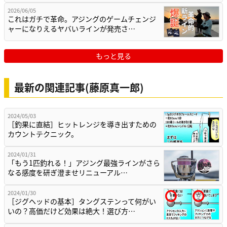
2026/06/05
これはガチで革命。アジングのゲームチェンジ
ャーになりえるヤバいラインが発売さ…
もっと見る
最新の関連記事(藤原真一郎)
2024/05/03
［釣果に直結］ヒットレンジを導き出すための
カウントテクニック。
2024/01/31
「もう1匹釣れる！」アジング最強ラインがさら
なる感度を研ぎ澄ませリニューアル…
2024/01/30
［ジグヘッドの基本］タングステンって何がい
いの？高価だけど効果は絶大！選び方…