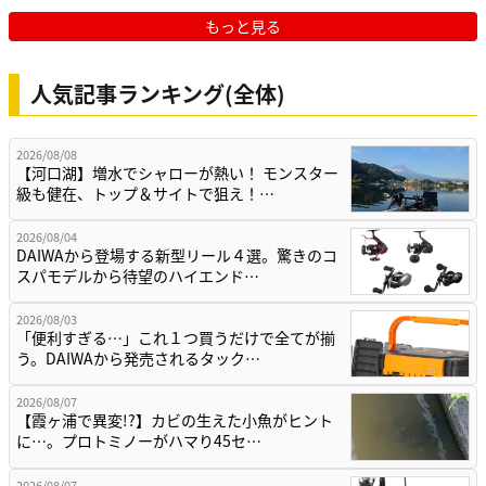
もっと見る
人気記事ランキング(全体)
2026/08/08
【河口湖】増水でシャローが熱い！ モンスター
級も健在、トップ＆サイトで狙え！…
2026/08/04
DAIWAから登場する新型リール４選。驚きのコ
スパモデルから待望のハイエンド…
2026/08/03
「便利すぎる…」これ１つ買うだけで全てが揃
う。DAIWAから発売されるタック…
2026/08/07
【霞ヶ浦で異変!?】カビの生えた小魚がヒント
に…。プロトミノーがハマり45セ…
2026/08/07