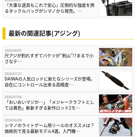
『大事な道具もこれで安心』圧倒的な強度を誇
るタックルバッグがシマノから発売。…
最新の関連記事(アジング)
2026/08/01
尺アジが釣れすぎてバケツが”剣山”!?まるで小
さなテ…
2026/07/27
DAIWAの人気ロッドに新たなシリーズが登場。
自在にコントロール出来る高精度…
2026/07/06
「おいおいマジか…」「メジャークラフトとし
ては異色」斬新すぎる新作ロッド2モ…
2026/06/08
シマノのライトゲーム用リールのオススメは？
価格別で見る最新モデル4選。入門機…