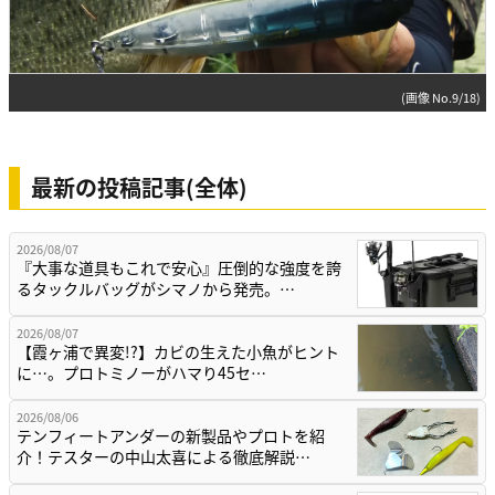
(画像 No.9/18)
最新の投稿記事(全体)
2026/08/07
『大事な道具もこれで安心』圧倒的な強度を誇
るタックルバッグがシマノから発売。…
2026/08/07
【霞ヶ浦で異変!?】カビの生えた小魚がヒント
に…。プロトミノーがハマり45セ…
2026/08/06
テンフィートアンダーの新製品やプロトを紹
介！テスターの中山太喜による徹底解説…