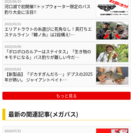
2025/06/10
河口湖で初開催!!トップウォーター限定のバス
釣り大会に注目!!
2025/03/31
エリアトラウトの糸選びに死角なし！真打ちエ
ステルライン『鱒ノ糸』は2段構え!…
2025/03/06
「ボロボロのルアーはステイタス」「生き物の
キモチになる」バス釣りが難しい今だ…
2025/03/02
【新製品】「デカすぎんだろ…」デプスの2025
年が熱い。 ジャイアントベイト…
もっと見る
最新の関連記事(メガバス)
2026/07/31