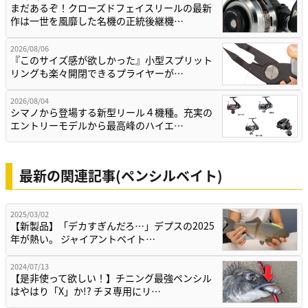
まだあるぞ！クローズドフェイスリールの最新
作は一世を風靡した名機の正統後継機…
2026/08/06
『このサイズ感が欲しかった』小型スプリット
リングも楽々開閉できるプライヤーが…
2026/08/04
シマノから登場する新型リール４機種。充実の
エントリーモデルから最高峰のハイエ…
最新の関連記事(ペンシルベイト)
2025/03/02
【新製品】「デカすぎんだろ…」デプスの2025
年が熱い。 ジャイアントベイト…
2024/07/13
【是非使って欲しい！】チニング最強ペンシル
はやはり「X」か!? チヌ専用にリ…