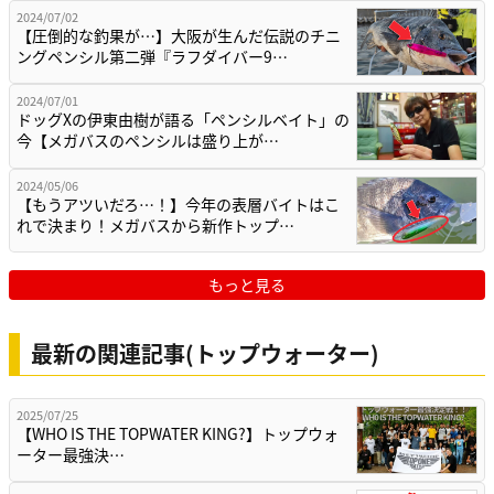
2024/07/02
【圧倒的な釣果が…】大阪が生んだ伝説のチニ
ングペンシル第二弾『ラフダイバー9…
2024/07/01
ドッグXの伊東由樹が語る「ペンシルベイト」の
今【メガバスのペンシルは盛り上が…
2024/05/06
【もうアツいだろ…！】今年の表層バイトはこ
れで決まり！メガバスから新作トップ…
もっと見る
最新の関連記事(トップウォーター)
2025/07/25
【WHO IS THE TOPWATER KING?】トップウォ
ーター最強決…