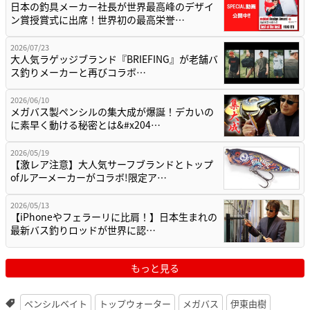
日本の釣具メーカー社長が世界最高峰のデザイ
ン賞授賞式に出席！世界初の最高栄誉…
2026/07/23
大人気ラゲッジブランド『BRIEFING』が老舗バ
ス釣りメーカーと再びコラボ…
2026/06/10
メガバス製ペンシルの集大成が爆誕！デカいの
に素早く動ける秘密とは&#x204…
2026/05/19
【激レア注意】大人気サーフブランドとトップ
ofルアーメーカーがコラボ!限定ア…
2026/05/13
【iPhoneやフェラーリに比肩！】日本生まれの
最新バス釣りロッドが世界に認…
もっと見る
ペンシルベイト
トップウォーター
メガバス
伊東由樹