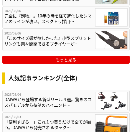
2026/08/06
完全に『別物』。10年の時を経て進化したシマ
ノのラインが凄い。スペクトラ採用…
2026/08/06
『このサイズ感が欲しかった』小型スプリット
リングも楽々開閉できるプライヤーが…
もっと見る
人気記事ランキング(全体)
2026/08/04
DAIWAから登場する新型リール４選。驚きのコ
スパモデルから待望のハイエンド…
2026/08/03
「便利すぎる…」これ１つ買うだけで全てが揃
う。DAIWAから発売されるタック…