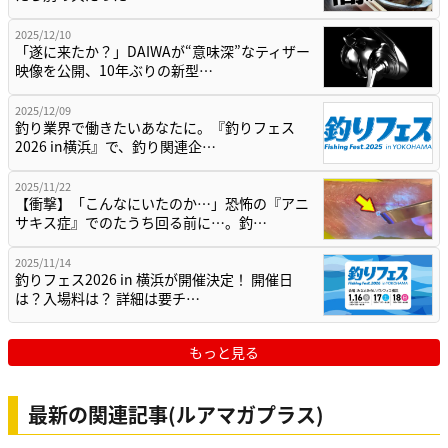
2025/12/10
「遂に来たか？」DAIWAが“意味深”なティザー
映像を公開、10年ぶりの新型…
2025/12/09
釣り業界で働きたいあなたに。『釣りフェス
2026 in横浜』で、釣り関連企…
2025/11/22
【衝撃】「こんなにいたのか…」恐怖の『アニ
サキス症』でのたうち回る前に…。釣…
2025/11/14
釣りフェス2026 in 横浜が開催決定！ 開催日
は？入場料は？ 詳細は要チ…
もっと見る
最新の関連記事(ルアマガプラス)