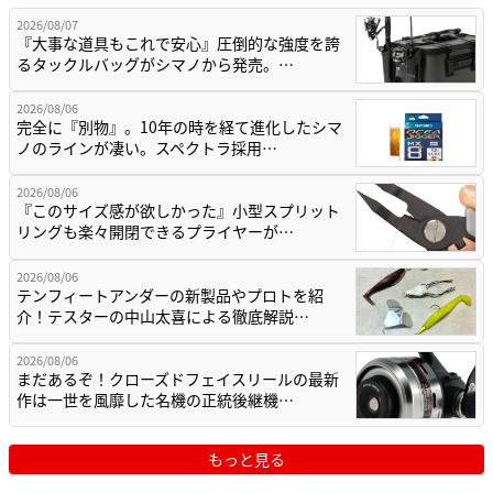
2026/08/07
『大事な道具もこれで安心』圧倒的な強度を誇
るタックルバッグがシマノから発売。…
2026/08/06
完全に『別物』。10年の時を経て進化したシマ
ノのラインが凄い。スペクトラ採用…
2026/08/06
『このサイズ感が欲しかった』小型スプリット
リングも楽々開閉できるプライヤーが…
2026/08/06
テンフィートアンダーの新製品やプロトを紹
介！テスターの中山太喜による徹底解説…
2026/08/06
まだあるぞ！クローズドフェイスリールの最新
作は一世を風靡した名機の正統後継機…
もっと見る