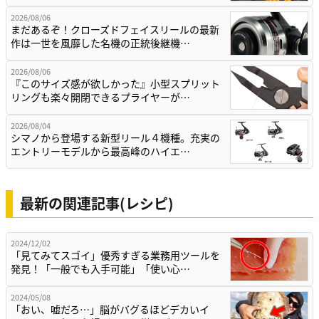
2026/08/06
まだあるぞ！クローズドフェイスリールの最新
作は一世を風靡した名機の正統後継機…
2026/08/06
『このサイズ感が欲しかった』小型スプリット
リングも楽々開閉できるプライヤーが…
2026/08/04
シマノから登場する新型リール４機種。充実の
エントリーモデルから最高峰のハイエ…
最新の関連記事(レシピ)
2024/12/02
「見てみてスゴイ」優秀すぎる業務用ツールを
発見！「一般でも入手可能」「使い心…
2024/05/08
「おい、嘘だろ…」脳がバグるほどデカいイ