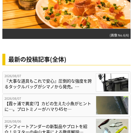
(画像 No.6/6)
最新の投稿記事(全体)
2026/08/07
『大事な道具もこれで安心』圧倒的な強度を誇
るタックルバッグがシマノから発売。…
2026/08/07
【霞ヶ浦で異変!?】カビの生えた小魚がヒント
に…。プロトミノーがハマり45セ…
2026/08/06
テンフィートアンダーの新製品やプロトを紹
介！テスターの中山太喜による徹底解説…