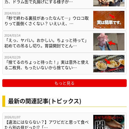
カ、ドラム缶で丸揚げにする様子が…
2024/03/18
「秒で終わる裏技があったなんて…」ウロコ取
りって面倒くさくない？ いえいえ、…
2024/03/14
「えっ、ヤバい。おかしい。ちょっと待って」
初めての吊るし切り。胃袋開封でとん…
2024/02/29
「捨てるのちょっと待った！」実は意外と使え
る二枚貝、もったいないから捨てない…
もっと見る
最新の関連記事(トピックス)
2026/01/07
【違法にはならない？】アワビだと思って食べ
たら別の貝だった⁉「…