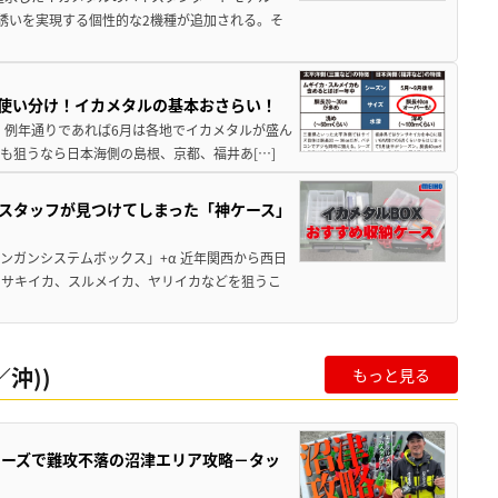
な誘いを実現する個性的な2機種が追加される。そ
使い分け！イカメタルの基本おさらい！
 例年通りであれば6月は各地でイカメタルが盛ん
型も狙うなら日本海側の島根、京都、福井あ[…]
邦スタッフが見つけてしまった「神ケース」
ンガンシステムボックス」+α 近年関西から西日
ンサキイカ、スルメイカ、ヤリイカなどを狙うこ
沖))
もっと見る
シリーズで難攻不落の沼津エリア攻略－タッ