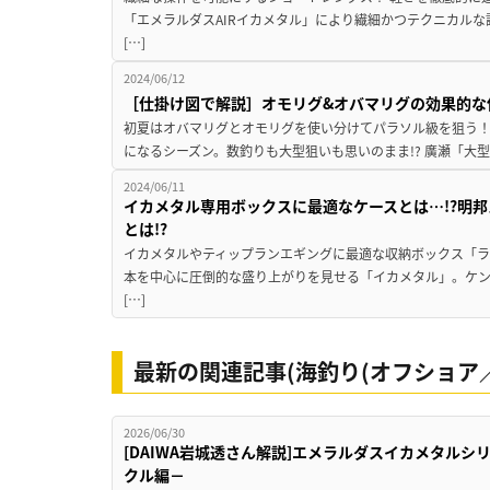
「エメラルダスAIRイカメタル」により繊細かつテクニカル
[…]
2024/06/12
［仕掛け図で解説］オモリグ&オバマリグの効果的な
初夏はオバマリグとオモリグを使い分けてパラソル級を狙う！
になるシーズン。数釣りも大型狙いも思いのまま!? 廣瀬「大
2024/06/11
イカメタル専用ボックスに最適なケースとは…!?明
とは!?
イカメタルやティップランエギングに最適な収納ボックス「ラ
本を中心に圧倒的な盛り上がりを見せる「イカメタル」。ケ
[…]
最新の関連記事(海釣り(オフショア／
2026/06/30
[DAIWA岩城透さん解説]エメラルダスイカメタル
クル編－