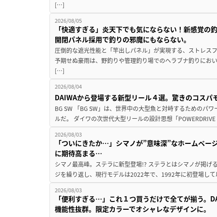
[…]
2026/08/05
「快適すぎる」炎天下でも気にならない！新感覚の釣
開閉パネル採用で釣りの邪魔にもならない。
圧倒的な遮光性能と「竿出しパネル」が実現する、ストレスフ
予期せぬ豪雨は、野釣りや管理釣り場でのヘラブナ釣りにお
[…]
2026/08/04
DAIWAから登場する新型リール４選。驚きのコス
BG SW 「BG SW」は、世界中の大型魚と対峙するための
ルだ。 ダイワの次世代大型リールの設計思想「POWERDRIVE D
2026/08/03
「ついにきたか…」シマノが”意味深”なホームペー
に期待高まる…
シマノ最高峰。ステラに新型登場!? ステラとはシマノが掲げ
ジを繰り返し、現行モデルは2022年で、1992年に初登場し
2026/08/03
「便利すぎる…」これ１つ買うだけで全てが揃う。D
機能性抜群。限定カラーでオシャレなデザインに。