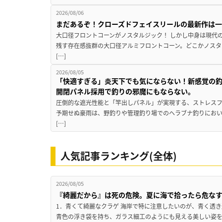
2026/08/06
まだあるぞ！クローズドフェイスリールの最新作は
大口径フロントコーンがノスタルジック！ しかし中身は現代
残す存在感抜群の大口径アルミフロントコーン。どこかノスタ
[…]
2026/08/05
「快適すぎる」炎天下でも気にならない！新感覚の釣
開閉パネル採用で釣りの邪魔にもならない。
圧倒的な遮光性能と「竿出しパネル」が実現する、ストレスフ
予期せぬ豪雨は、野釣りや管理釣り場でのヘラブナ釣りにお
[…]
人気記事ランキング(全体)
2026/08/05
『綺麗だから』は死の危険。夏に海で拾ったら危な
1．青くて綺麗なクラゲ 海岸で特に注意したいのが、青く透
青色の浮き袋を持ち、ガラス細工のようにも見える美しい姿