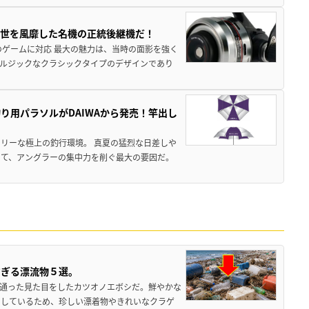
一世を風靡した名機の正統後継機だ！
のゲームに対応 最大の魅力は、当時の面影を強く
ルジックなクラシックタイプのデザインであり
り用パラソルがDAIWAから発売！竿出し
リーな極上の釣行環境。 真夏の猛烈な日差しや
いて、アングラーの集中力を削ぐ最大の要因だ。
すぎる漂流物５選。
き通った見た目をしたカツオノエボシだ。鮮やかな
をしているため、珍しい漂着物やきれいなクラゲ