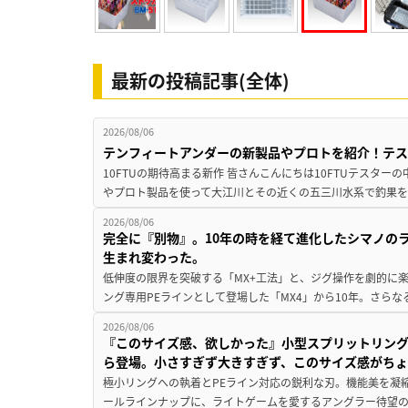
最新の投稿記事(全体)
2026/08/06
テンフィートアンダーの新製品やプロトを紹介！テ
10FTUの期待高まる新作 皆さんこんにちは10FTUテスターの
やプロト製品を使って大江川とその近くの五三川水系で釣果を
2026/08/06
完全に『別物』。10年の時を経て進化したシマノの
生まれ変わった。
低伸度の限界を突破する「MX+工法」と、ジグ操作を劇的に
ング専用PEラインとして登場した「MX4」から10年。さらなる
2026/08/06
『このサイズ感、欲しかった』小型スプリットリン
ら登場。小さすぎず大きすぎず、このサイズ感がち
極小リングへの執着とPEライン対応の鋭利な刃。機能美を凝
ールラインナップに、ライトゲームを愛するアングラー待望の新作『