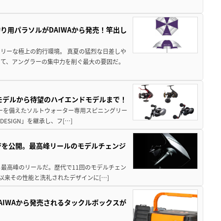
り用パラソルがDAIWAから発売！竿出し
リーな極上の釣行環境。 真夏の猛烈な日差しや
いて、アングラーの集中力を削ぐ最大の要因だ。
パモデルから待望のハイエンドモデルまで！
パワーを備えたソルトウォーター専用スピニングリー
ESIGN」を継承し、フ[…]
ジを公開。最高峰リールのモデルチェンジ
る最高峰のリールだ。歴代で11回のモデルチェン
て以来その性能と洗礼されたデザインに[…]
AIWAから発売されるタックルボックスが