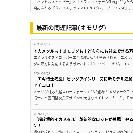
「ハンドルストッパー」と「トランスフォーム仕様」がもたらす
発売される「タックルボックスTB カスタム プレッソSP」。
最新の関連記事(オモリグ)
2025/11/27
イカメタルも！オモリグも！どちらにも対応できる万
エメラルダスドロッパーエギ DAIWAから発売される「エメ
グの双方に対応するよう設計されたドロッパーエギだ。 イカメ
2024/06/25
［エギ博士考案］ビッグアイシリーズに新モデル追加
イチコロ！
オモリグ対応！超スローフォールエギが登場！ メジャークラ
博士こと薗田隆次氏デザインの大きなバイトマーカーだ。その
[…]
2024/06/13
［超攻撃的イカメタル］革新的なロッドが登場！や
ン！
繊細な操作を可能にするショートレングス！ 軽さを徹底的に