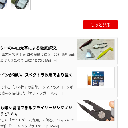
もっと見る
スターの中山太喜による徹底解説。
中山太喜です！ 前回の投稿に続き、10FTU新製品
あげてきたのでご紹介と共に製品[…]
ラインが凄い。スペクトラ採用でより強く
楽にする「バネ性」の衝撃。 シマノのスロージギ
高みを目指した『オシアジガー MX8[…]
グも楽々開閉できるプライヤーがシマノか
ょうどいい。
縮した「ライトゲーム専用」の解答。 シマノのツ
ミニリングプライヤー [CT-544[…]