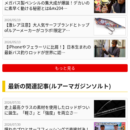
メガバス製ペンシルの集大成が爆誕！デカいの
に素早く動ける秘密とは&#x204…
2026/05/19
【激レア注意】大人気サーフブランドとトップ
ofルアーメーカーがコラボ!限定ア…
2026/05/13
【iPhoneやフェラーリに比肩！】日本生まれの
最新バス釣りロッドが世界に認…
もっと見る
最新の関連記事(ルアーマガジンソルト)
2026/07/31
史上最高クラスの素材を使用したロッドがつい
に誕生。「軽さ」と「強度」を両立さ…
2026/07/30
憧れのプロとサーフフィッシングで直接対決！