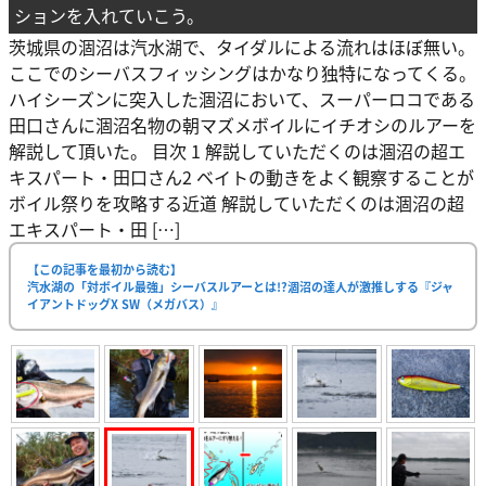
ションを入れていこう。
茨城県の涸沼は汽水湖で、タイダルによる流れはほぼ無い。
ここでのシーバスフィッシングはかなり独特になってくる。
ハイシーズンに突入した涸沼において、スーパーロコである
田口さんに涸沼名物の朝マズメボイルにイチオシのルアーを
解説して頂いた。 目次 1 解説していただくのは涸沼の超エ
キスパート・田口さん2 ベイトの動きをよく観察することが
ボイル祭りを攻略する近道 解説していただくのは涸沼の超
エキスパート・田 […]
【この記事を最初から読む】
汽水湖の「対ボイル最強」シーバスルアーとは!?涸沼の達人が激推しする『ジャ
イアントドッグX SW（メガバス）』