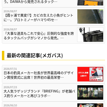
う。DAIWAから発売されるタック…
2026/08/07
【霞ヶ浦で異変!?】カビの生えた小魚がヒント
に…。プロトミノーがハマり45セ…
2026/08/07
『大事な道具もこれで安心』圧倒的な強度を誇
るタックルバッグがシマノから発売。…
最新の関連記事(メガバス)
2026/07/31
日本の釣具メーカー社長が世界最高峰のデザイ
ン賞授賞式に出席！世界初の最高栄誉…
2026/07/23
大人気ラゲッジブランド『BRIEFING』が老舗バ
ス釣りメーカーと再びコラボ…
2026/06/10