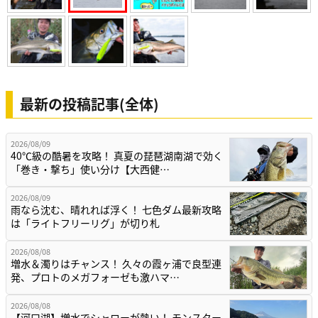
最新の投稿記事(全体)
2026/08/09
40℃級の酷暑を攻略！ 真夏の琵琶湖南湖で効く
「巻き・撃ち」使い分け【大西健…
2026/08/09
雨なら沈む、晴れれば浮く！ 七色ダム最新攻略
は「ライトフリーリグ」が切り札
2026/08/08
増水＆濁りはチャンス！ 久々の霞ヶ浦で良型連
発、プロトのメガフォーゼも激ハマ…
2026/08/08
【河口湖】増水でシャローが熱い！ モンスター