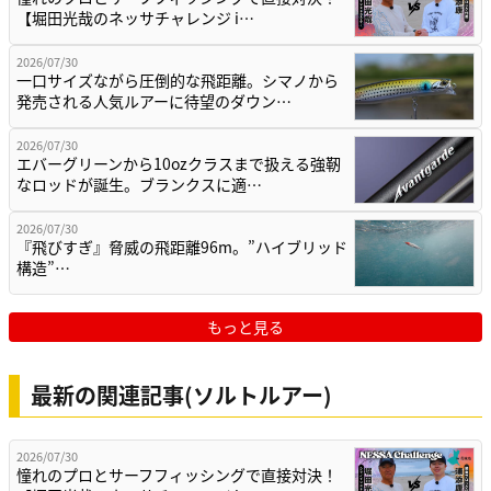
【堀田光哉のネッサチャレンジ i…
2026/07/30
一口サイズながら圧倒的な飛距離。シマノから
発売される人気ルアーに待望のダウン…
2026/07/30
エバーグリーンから10ozクラスまで扱える強靭
なロッドが誕生。ブランクスに適…
2026/07/30
『飛びすぎ』脅威の飛距離96m。”ハイブリッド
構造”…
もっと見る
最新の関連記事(ソルトルアー)
2026/07/30
憧れのプロとサーフフィッシングで直接対決！