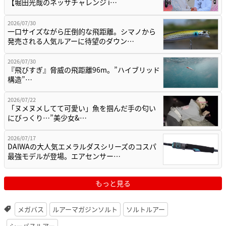
【堀田光哉のネッサチャレンジ i…
2026/07/30
一口サイズながら圧倒的な飛距離。シマノから
発売される人気ルアーに待望のダウン…
2026/07/30
『飛びすぎ』脅威の飛距離96m。”ハイブリッド
構造”…
2026/07/22
「ヌメヌメしてて可愛い」魚を掴んだ手の匂い
にびっくり…”美少女&…
2026/07/17
DAIWAの大人気エメラルダスシリーズのコスパ
最強モデルが登場。エアセンサー…
もっと見る
メガバス
ルアーマガジンソルト
ソルトルアー
シーバスルアー