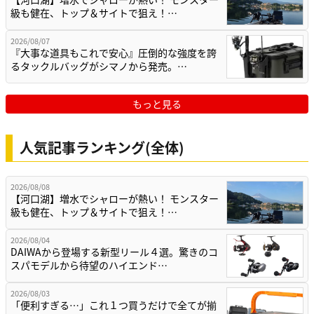
級も健在、トップ＆サイトで狙え！…
2026/08/07
『大事な道具もこれで安心』圧倒的な強度を誇
るタックルバッグがシマノから発売。…
もっと見る
人気記事ランキング(全体)
2026/08/08
【河口湖】増水でシャローが熱い！ モンスター
級も健在、トップ＆サイトで狙え！…
2026/08/04
DAIWAから登場する新型リール４選。驚きのコ
スパモデルから待望のハイエンド…
2026/08/03
「便利すぎる…」これ１つ買うだけで全てが揃