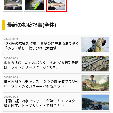
最新の投稿記事(全体)
2026/08/09
40℃級の酷暑を攻略！ 真夏の琵琶湖南湖で効く
「巻き・撃ち」使い分け【大西健…
2026/08/09
雨なら沈む、晴れれば浮く！ 七色ダム最新攻略
は「ライトフリーリグ」が切り札
2026/08/08
増水＆濁りはチャンス！ 久々の霞ヶ浦で良型連
発、プロトのメガフォーゼも激ハマ…
2026/08/08
【河口湖】増水でシャローが熱い！ モンスター
級も健在、トップ＆サイトで狙え！…