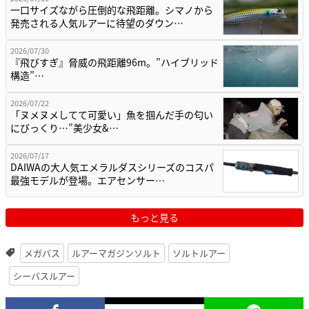
一口サイズながら圧倒的な飛距離。シマノから
発売される人気ルアーに待望のダウン…
2026/07/30
『飛びすぎ』脅威の飛距離96m。”ハイブリッド
構造”…
2026/07/22
「ヌメヌメしてて可愛い」魚を掴んだ手の匂い
にびっくり…”美少女&…
2026/07/17
DAIWAの大人気エメラルダスシリーズのコスパ
最強モデルが登場。エアセンサー…
もっと見る
メガバス
ルアーマガジンソルト
ソルトルアー
シーバスルアー