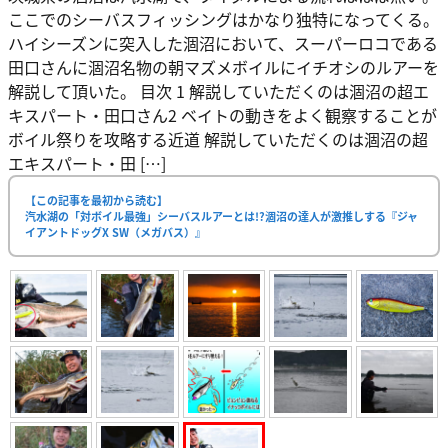
ここでのシーバスフィッシングはかなり独特になってくる。
ハイシーズンに突入した涸沼において、スーパーロコである
田口さんに涸沼名物の朝マズメボイルにイチオシのルアーを
解説して頂いた。 目次 1 解説していただくのは涸沼の超エ
キスパート・田口さん2 ベイトの動きをよく観察することが
ボイル祭りを攻略する近道 解説していただくのは涸沼の超
エキスパート・田 […]
【この記事を最初から読む】
汽水湖の「対ボイル最強」シーバスルアーとは!?涸沼の達人が激推しする『ジャ
イアントドッグX SW（メガバス）』