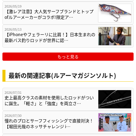
2026/05/19
【激レア注意】大人気サーフブランドとトップ
ofルアーメーカーがコラボ!限定ア…
2026/05/13
【iPhoneやフェラーリに比肩！】日本生まれの
最新バス釣りロッドが世界に認…
もっと見る
最新の関連記事(ルアーマガジンソルト)
2026/07/31
史上最高クラスの素材を使用したロッドがつい
に誕生。「軽さ」と「強度」を両立さ…
2026/07/30
憧れのプロとサーフフィッシングで直接対決！
【堀田光哉のネッサチャレンジ i…