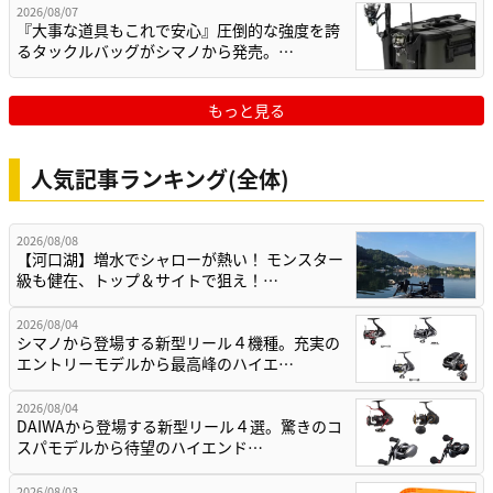
2026/08/07
『大事な道具もこれで安心』圧倒的な強度を誇
るタックルバッグがシマノから発売。…
もっと見る
人気記事ランキング(全体)
2026/08/08
【河口湖】増水でシャローが熱い！ モンスター
級も健在、トップ＆サイトで狙え！…
2026/08/04
シマノから登場する新型リール４機種。充実の
エントリーモデルから最高峰のハイエ…
2026/08/04
DAIWAから登場する新型リール４選。驚きのコ
スパモデルから待望のハイエンド…
2026/08/03