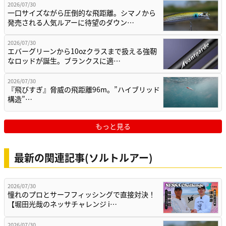
2026/07/30
一口サイズながら圧倒的な飛距離。シマノから
発売される人気ルアーに待望のダウン…
2026/07/30
エバーグリーンから10ozクラスまで扱える強靭
なロッドが誕生。ブランクスに適…
2026/07/30
『飛びすぎ』脅威の飛距離96m。”ハイブリッド
構造”…
もっと見る
最新の関連記事(ソルトルアー)
2026/07/30
憧れのプロとサーフフィッシングで直接対決！
【堀田光哉のネッサチャレンジ i…
2026/07/30