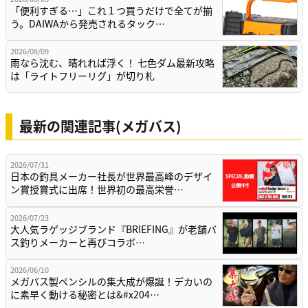
「便利すぎる…」これ１つ買うだけで全てが揃
う。DAIWAから発売されるタック…
2026/08/09
雨なら沈む、晴れれば浮く！ 七色ダム最新攻略
は「ライトフリーリグ」が切り札
最新の関連記事(メガバス)
2026/07/31
日本の釣具メーカー社長が世界最高峰のデザイ
ン賞授賞式に出席！世界初の最高栄誉…
2026/07/23
大人気ラゲッジブランド『BRIEFING』が老舗バ
ス釣りメーカーと再びコラボ…
2026/06/10
メガバス製ペンシルの集大成が爆誕！デカいの
に素早く動ける秘密とは&#x204…