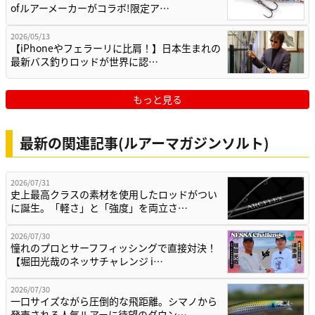
ofルアーメーカーがコラボ!限定ア…
2026/05/13
【iPhoneやフェラーリに比肩！】日本生まれの
最新バス釣りロッドが世界に認…
もっと見る
最新の関連記事(ルアーマガジンソルト)
2026/07/31
史上最高クラスの素材を使用したロッドがつい
に誕生。「軽さ」と「強度」を両立さ…
2026/07/30
憧れのプロとサーフフィッシングで直接対決！
【堀田光哉のネッサチャレンジ i…
2026/07/30
一口サイズながら圧倒的な飛距離。シマノから
発売される人気ルアーに待望のダウン…