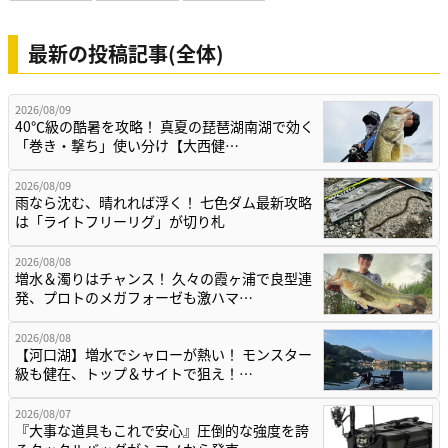
最新の投稿記事(全体)
2026/08/09
40℃級の酷暑を攻略！ 真夏の琵琶湖南湖で効く
「巻き・撃ち」使い分け【大西健…
2026/08/09
雨なら沈む、晴れれば浮く！ 七色ダム最新攻略
は「ライトフリーリグ」が切り札
2026/08/08
増水＆濁りはチャンス！ 久々の霞ヶ浦で良型連
発、プロトのメガフォーゼも激ハマ…
2026/08/08
【河口湖】増水でシャローが熱い！ モンスター
級も健在、トップ＆サイトで狙え！…
2026/08/07
『大事な道具もこれで安心』圧倒的な強度を誇