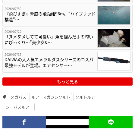
2026/07/30
『飛びすぎ』脅威の飛距離96m。”ハイブリッド
構造”…
2026/07/22
「ヌメヌメしてて可愛い」魚を掴んだ手の匂い
にびっくり…”美少女&…
2026/07/17
DAIWAの大人気エメラルダスシリーズのコスパ
最強モデルが登場。エアセンサー…
もっと見る
メガバス
ルアーマガジンソルト
ソルトルアー
シーバスルアー