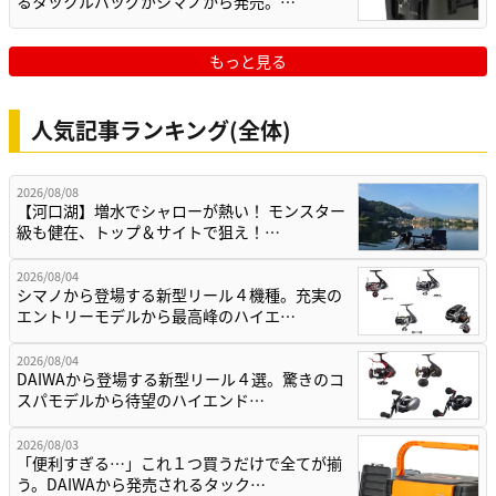
るタックルバッグがシマノから発売。…
もっと見る
人気記事ランキング(全体)
2026/08/08
【河口湖】増水でシャローが熱い！ モンスター
級も健在、トップ＆サイトで狙え！…
2026/08/04
シマノから登場する新型リール４機種。充実の
エントリーモデルから最高峰のハイエ…
2026/08/04
DAIWAから登場する新型リール４選。驚きのコ
スパモデルから待望のハイエンド…
2026/08/03
「便利すぎる…」これ１つ買うだけで全てが揃
う。DAIWAから発売されるタック…