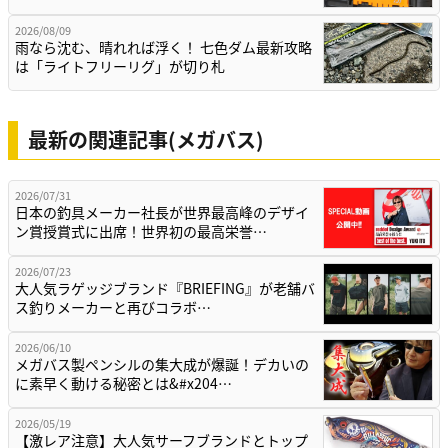
2026/08/09
雨なら沈む、晴れれば浮く！ 七色ダム最新攻略
は「ライトフリーリグ」が切り札
最新の関連記事(メガバス)
2026/07/31
日本の釣具メーカー社長が世界最高峰のデザイ
ン賞授賞式に出席！世界初の最高栄誉…
2026/07/23
大人気ラゲッジブランド『BRIEFING』が老舗バ
ス釣りメーカーと再びコラボ…
2026/06/10
メガバス製ペンシルの集大成が爆誕！デカいの
に素早く動ける秘密とは&#x204…
2026/05/19
【激レア注意】大人気サーフブランドとトップ