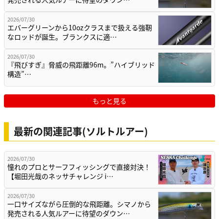
2026/07/30
エバーグリーンから10ozクラスまで扱える強靭
なロッドが誕生。ブランクスに適…
2026/07/30
『飛びすぎ』脅威の飛距離96m。”ハイブリッド
構造”…
もっと見る
最新の関連記事(ソルトルアー)
2026/07/30
憧れのプロとサーフフィッシングで直接対決！
【堀田光哉のネッサチャレンジ i…
2026/07/30
一口サイズながら圧倒的な飛距離。シマノから
発売される人気ルアーに待望のダウン…