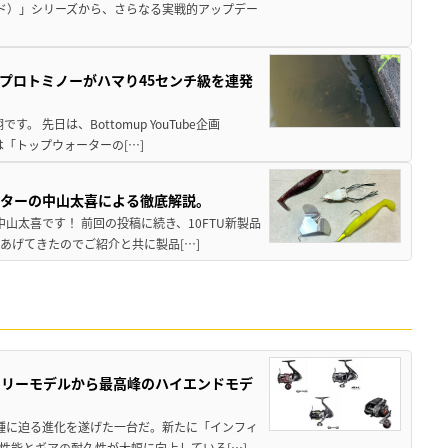
ド）」シリーズから、さらなる実戦的アップデー
プロトミノーがハマり45センチ級を連発
 先日は、Bottomup YouTube企画
は「トップウォーターの[…]
スターの中山太喜による徹底解説。
中山太喜です！ 前回の投稿に続き、10FTU新製品
あげてきたのでご紹介と共に製品[…]
トリーモデルから最高峰のハイエンドモデ
位機種に迫る進化を遂げた一台だ。新たに「インフィ
性能とギアの耐久性が大幅に向上している[…]