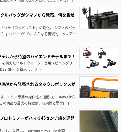
ックルバッグがシマノから発売。何を乗せ
された「ロッドレスト」の進化。 シマノのバッ
ド）」シリーズから、さらなる実戦的アップデー
パモデルから待望のハイエンドモデルまで！
パワーを備えたソルトウォーター専用スピニングリー
ESIGN」を継承し、フ[…]
AIWAから発売されるタックルボックスが
、エリア専用の操作性と機動力。 DAIWAから
この商品の最大の特徴は、収納性と堅牢[…]
プロトミノーがハマり45センチ級を連発
 先日は、Bottomup YouTube企画