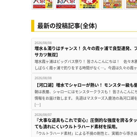
最新の投稿記事(全体)
2026/08/08
増水＆濁りはチャンス！ 久々の霞ヶ浦で良型連発、
サカツ無双】
増水霞ヶ浦はビッグバス祭り！ 皆さんこんにちは！ 佐々木
しばらく霞ヶ浦で釣りをする時間がなく…。今週は久々の霞ヶ浦
2026/08/08
【河口湖】増水でシャローが熱い！ モンスター級も
朝は表層、シャローにはモンスタークラスも！ 皆さんこんに
情報をお届け致します。 先週はマスターズ入鹿池の為河口湖
[…]
2026/08/07
『大事な道具もこれで安心』圧倒的な強度を誇るタ
ても潰れにくいウルトラハード素材を採用。
「ウルトラハード素材」による不撓の剛性と、実戦から導き出