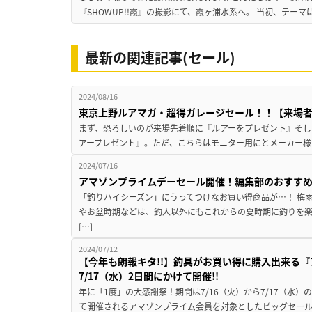
『SHOWUP!!霞』の撮影にて、霞ヶ浦水系へ。 当初、テーマ
最新の関連記事(セール)
2024/08/16
東京上野ルアマガ・超得ガレージセール！！【来場
まず、恐ろしいのが来場先着順に『ルアーをプレゼント』そし
アープレゼント』。ただ、こちらはモニター用にとメーカー様
2024/07/16
アマゾンプライムデーセール開催！編集部のおすす
「釣りハイシーズン」にうってつけなお買い得商品が…！ 梅
やお盆時期などは、釣人以外にもこれからの夏時期に釣りを楽
[…]
2024/07/12
【今年も朗報キタ!!】釣具がお買い得に購入出来る『
7/17（水）2日間にかけて開催!!
年に「1度」の大感謝祭！期間は7/16（火）から7/17（水）の23
て開催されるアマゾンプライム会員を対象としたビッグセール