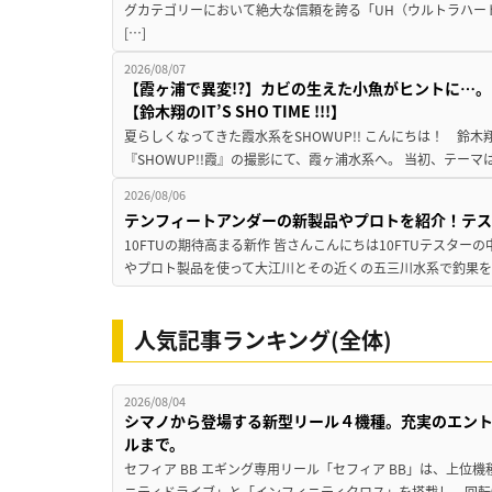
グカテゴリーにおいて絶大な信頼を誇る「UH（ウルトラハー
[…]
2026/08/07
【霞ヶ浦で異変!?】カビの生えた小魚がヒントに…。
【鈴木翔のIT’S SHO TIME !!!】
夏らしくなってきた霞水系をSHOWUP!! こんにちは！ 鈴木翔です。
『SHOWUP!!霞』の撮影にて、霞ヶ浦水系へ。 当初、テーマ
2026/08/06
テンフィートアンダーの新製品やプロトを紹介！テ
10FTUの期待高まる新作 皆さんこんにちは10FTUテスターの
やプロト製品を使って大江川とその近くの五三川水系で釣果を
人気記事ランキング(全体)
2026/08/04
シマノから登場する新型リール４機種。充実のエン
ルまで。
セフィア BB エギング専用リール「セフィア BB」は、上
ニティドライブ」と「インフィニティクロス」を搭載し、回転