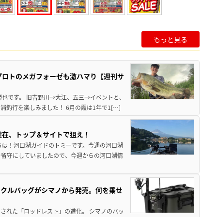
もっと見る
プロトのメガフォーゼも激ハマり【週刊サ
勝也です。 旧吉野川→大江、五三→イベントと、
釣行を楽しみました！ 6月の霞は1年で1[…]
健在、トップ＆サイトで狙え！
ちは！河口湖ガイドのトミーです。今週の河口湖
を留守にしていましたので、今週からの河口湖情
ックルバッグがシマノから発売。何を乗せ
された「ロッドレスト」の進化。 シマノのバッ