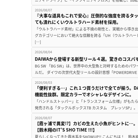
2026/08/07
『大事な道具もこれで安心』圧倒的な強度を誇るタ
ても潰れにくいウルトラハード素材を採用。
「ウルトラハード素材」による不撓の剛性と、実戦から導き出
グカテゴリーにおいて絶大な信頼を誇る「UH（ウルトラハー
[…]
2026/08/04
DAIWAから登場する新型リール４選。驚きのコス
BG SW 「BG SW」は、世界中の大型魚と対峙するための
ルだ。 ダイワの次世代大型リールの設計思想「POWERDRIVE D
2026/08/03
「便利すぎる…」これ１つ買うだけで全てが揃う。D
機能性抜群。限定カラーでオシャレなデザインに。
「ハンドルストッパー」と「トランスフォーム仕様」がもたらす
発売される「タックルボックスTB カスタム プレッソSP」。
2026/08/07
【霞ヶ浦で異変!?】カビの生えた小魚がヒントに…。
【鈴木翔のIT’S SHO TIME !!!】
夏らしくなってきた霞水系をSHOWUP!! こんにちは！ 鈴木翔です。