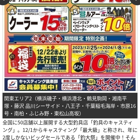
関東エリア2（横浜磯子・横浜港北・鶴見駒岡・湘南平
塚・藤沢 品川シーサイド・八王子・千葉稲毛海岸・市原16
号・南柏・ふじみ野・東松山高坂）
全国に50店舗以上展開する大型釣具店「釣具のキャスティ
ング」。12/1からキャスティング「最大級」と称され、年に
2度しかないビッグセールである「釣大祭」を開催中！そん