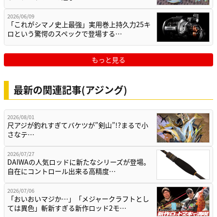
2026/06/09
「これがシマノ史上最強」実用巻上持久力25キ
ロという驚愕のスペックで登場する…
もっと見る
最新の関連記事(アジング)
2026/08/01
尺アジが釣れすぎてバケツが”剣山”!?まるで小
さなテ…
2026/07/27
DAIWAの人気ロッドに新たなシリーズが登場。
自在にコントロール出来る高精度…
2026/07/06
「おいおいマジか…」「メジャークラフトとし
ては異色」斬新すぎる新作ロッド2モ…