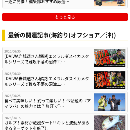
ー遂に開催！編集部おすすめ厳選…
もっと見る
最新の関連記事(海釣り(オフショア／沖))
2026/06/30
[DAIWA岩城透さん解説]エメラルダスイカメタ
ルシリーズで難攻不落の沼津エ…
2026/06/30
[DAIWA岩城透さん解説]エメラルダスイカメタ
ルシリーズで難攻不落の沼津エ…
2026/06/25
食べて美味しい！ 釣って楽しい！ 今話題の『ア
マラバ』の魅力とは？ 紅牙で“…
2026/06/15
ガルプ！素材が激烈ダート!! キレと波動があら
ゆるターゲットを魅了!!