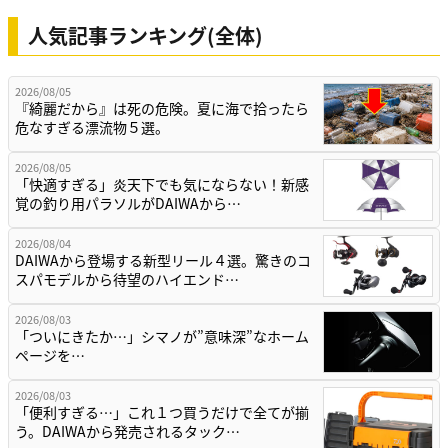
人気記事ランキング(全体)
2026/08/05
『綺麗だから』は死の危険。夏に海で拾ったら
危なすぎる漂流物５選。
2026/08/05
「快適すぎる」炎天下でも気にならない！新感
覚の釣り用パラソルがDAIWAから…
2026/08/04
DAIWAから登場する新型リール４選。驚きのコ
スパモデルから待望のハイエンド…
2026/08/03
「ついにきたか…」シマノが”意味深”なホーム
ページを…
2026/08/03
「便利すぎる…」これ１つ買うだけで全てが揃
う。DAIWAから発売されるタック…